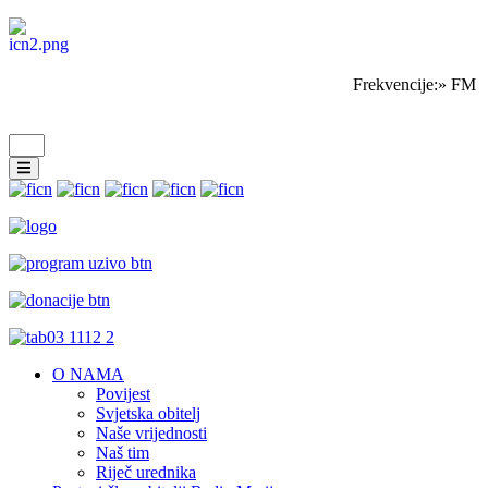
Frekvencije:» FM S
O NAMA
Povijest
Svjetska obitelj
Naše vrijednosti
Naš tim
Riječ urednika