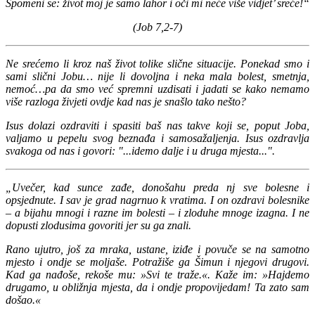
Spomeni se: život moj je samo lahor i oči mi neće više vidjet’ sreće!“
(Job 7,2-7)
Ne srećemo li kroz naš život tolike slične situacije. Ponekad smo i
sami slični Jobu… nije li dovoljna i neka mala bolest, smetnja,
nemoć…pa da smo već spremni uzdisati i jadati se kako nemamo
više razloga živjeti ovdje kad nas je snašlo tako nešto?
Isus dolazi ozdraviti i spasiti baš nas takve koji se, poput Joba,
valjamo u pepelu svog beznađa i samosažaljenja. Isus ozdravlja
svakoga od nas i govori: "...idemo dalje i u druga mjesta...".
„Uvečer, kad sunce zađe, donošahu preda nj sve bolesne i
opsjednute. I sav je grad nagrnuo k vratima. I on ozdravi bolesnike
– a bijahu mnogi i razne im bolesti – i zloduhe mnoge izagna. I ne
dopusti zlodusima govoriti jer su ga znali.
Rano ujutro, još za mraka, ustane, iziđe i povuče se na samotno
mjesto i ondje se moljaše. Potražiše ga Šimun i njegovi drugovi.
Kad ga nađoše, rekoše mu: »Svi te traže.«. Kaže im: »Hajdemo
drugamo, u obližnja mjesta, da i ondje propovijedam! Ta zato sam
došao.«