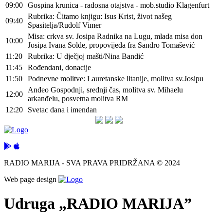
09:00
Gospina krunica - radosna otajstva - mob.studio Klagenfurt
Rubrika: Čitamo knjigu: Isus Krist, život našeg
09:40
Spasitelja/Rudolf Vimer
Misa: crkva sv. Josipa Radnika na Lugu, mlada misa don
10:00
Josipa Ivana Solde, propovijeda fra Sandro Tomašević
11:20
Rubrika: U dječjoj mašti/Nina Bandić
11:45
Rođendani, donacije
11:50
Podnevne molitve: Lauretanske litanije, molitva sv.Josipu
Anđeo Gospodnji, srednji čas, molitva sv. Mihaelu
12:00
arkanđelu, posvetna molitva RM
12:20
Svetac dana i imendan
RADIO MARIJA - SVA PRAVA PRIDRŽANA © 2024
Web page design
Udruga „RADIO MARIJA”