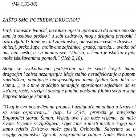
(Mk 1,32-38)
ZAŠTO SMO POTREBNI DRUGIMA?
Prof. Tomislav Ivančić, na toliko mjesta upozorava da samo ono što
sam ja osobno prošao i u sebi ozdravio, mogu drugima prenositi i
ozdravljati. U tome je i bit zajedništva, od osnovne čestice društva –
obitelji, preko župe, molitvene zajednice, grada, naroda… svatko od
nas ima nešto, a svi imamo sve. "Doista, u čemu je iskušan trpio,
može iskušavanima pomoći." (Heb 2,18).
Stoga se svakodnevno podsjećam da je svaki čovjek bitan,
dragocjen i zaista nezamjenjiv. Moje stalno nesudjelovanje u punom
zajedništvu, ponajprije onesposobljava mene (jedan štap lako se
slama...), a s time značajno umanjuje sposobnost zajednice da se
sačuva, raste, razvija i dosegne puninu poslanja (dobro svezan snop
štapova teško je slomiti).
"Ovaj je evo postavljen na propast i uzdignuće mnogima u Izraelu i
za znak osporavan..." (usp. Lk 2,34), proročki je navijestio
Bogorodici starac Šimun. Vrijedi ovo i za naše vrijeme, za naše
živote. Vrijeme se zgušnjava, svijet tone u mrkli mrak iz kojeg nas
samo svjetlo Kristovo može spasiti. Osloboditi. Saberimo se u
snoplje zajedništva Vjernih, zaogrnimo se ruhom Nade. Neka nas