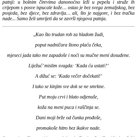
patnji: u bolnim čirevima danonoćno leži u pepelu i struže ih
crijepom s posve ispucale kože… ostao je bez svega zemaljskog, bez
posjeda, bez djece, bez zdravlja… ali, što je najgore, i bez tračka
nade... Samo želi umrijeti da se završi njegova patnja.
„
Kao što trudan rob za hladom žudi,
poput nadničara štono plaću čeka,
mjeseci jada tako me zapadoše i noći su mučne meni dosuđene.
Liježuć’ mislim svagda: ‘Kada ću ustati?’
A dižuć se: ‘Kada večer dočekati!’
I tako se kinjim sve dok se ne smrkne.
Put moju crvi i blato odjenuše,
koža na meni puca i raščinja se.
Dani moji brže od čunka prođoše,
promakoše hitro bez ikakve nade.