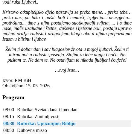
vodi ruka Ljubavi..
Kristovo otkupiteljsko djelo nastavlja se preko mene… preko tebe…
preko nas, pa tako i naših boli i nemoći, trpljenja... neuspjeha...
protivština... time s njim postajemo suotkupitelji svijeta. ... i s time
naše, inače uzaludne i štetne, duševne i tjelesne boli, postaju upravo
moćno oružje radosti i dragocjeno blago ako u njima prepoznamo
Isusovu blizinu i ljubav.
Želim ti dobar dan i sav blagoslov života u mojoj ljubavi. Želim ti
mirnu noć u radosti spasenja. Stojim za tebe danju i noću. Ne
puštam te. Ne dam te. Ne ostavljam te nikada ljubljeni čovječe!
…tvoj Isus…
Izvor: RM BiH
Objavljeno: 15. 05. 2026.
Program
08:00
Rubrika: Svetac dana i Imendan
08:15
Rubrika: Zanimljivosti
08:30
Rubrika: Upoznajmo Bibliju
08:50
Duhovna misao