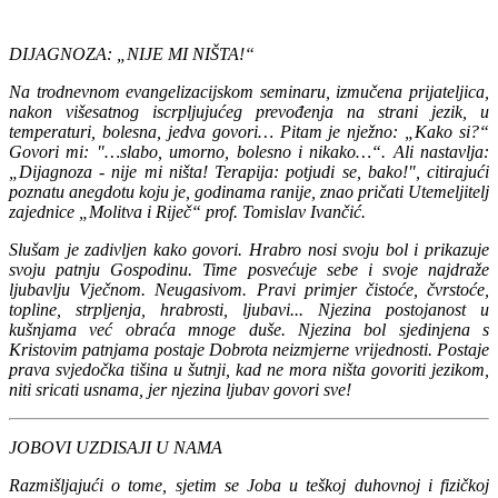
DIJAGNOZA: „NIJE MI NIŠTA!“
Na trodnevnom evangelizacijskom seminaru, izmučena prijateljica,
nakon višesatnog iscrpljujućeg prevođenja na strani jezik, u
temperaturi, bolesna, jedva govori… Pitam je nježno: „Kako si?“
Govori mi: "…slabo, umorno, bolesno i nikako…“. Ali nastavlja:
„Dijagnoza - nije mi ništa! Terapija: potjudi se, bako!", citirajući
poznatu anegdotu koju je, godinama ranije, znao pričati Utemeljitelj
zajednice „Molitva i Riječ“ prof. Tomislav Ivančić.
Slušam je zadivljen kako govori. Hrabro nosi svoju bol i prikazuje
svoju patnju Gospodinu. Time posvećuje sebe i svoje najdraže
ljubavlju Vječnom. Neugasivom. Pravi primjer čistoće, čvrstoće,
topline, strpljenja, hrabrosti, ljubavi... Njezina postojanost u
kušnjama već obraća mnoge duše. Njezina bol sjedinjena s
Kristovim patnjama postaje Dobrota neizmjerne vrijednosti. Postaje
prava svjedočka tišina u šutnji, kad ne mora ništa govoriti jezikom,
niti sricati usnama, jer njezina ljubav govori sve!
JOBOVI UZDISAJI U NAMA
Razmišljajući o tome, sjetim se Joba u teškoj duhovnoj i fizičkoj