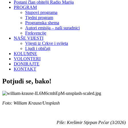
Postani član obitelji Radio Marija
PROGRAM
Stupovi programa
Tjedni program
Programska shema
Autori emisija – naši suradnici
Frekvencije
NAŠE VIJESTI
Vijesti iz Crkve i svijeta
Ljudi i običaji
KOLUMNE
VOLONTERI
DONIRAJTE
KONTAKT
Potjudi se, bako!
Foto: William Krause/Unsplash
Piše: Krešimir Stjepan Pećar (3/2026)