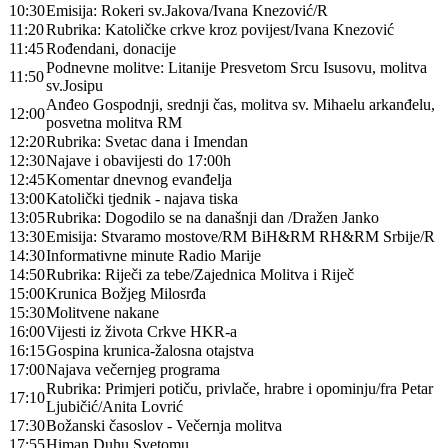
10:30
Emisija: Rokeri sv.Jakova/Ivana Knezović/R
11:20
Rubrika: Katoličke crkve kroz povijest/Ivana Knezović
11:45
Rođendani, donacije
Podnevne molitve: Litanije Presvetom Srcu Isusovu, molitva
11:50
sv.Josipu
Anđeo Gospodnji, srednji čas, molitva sv. Mihaelu arkanđelu,
12:00
posvetna molitva RM
12:20
Rubrika: Svetac dana i Imendan
12:30
Najave i obavijesti do 17:00h
12:45
Komentar dnevnog evanđelja
13:00
Katolički tjednik - najava tiska
13:05
Rubrika: Dogodilo se na današnji dan /Dražen Janko
13:30
Emisija: Stvaramo mostove/RM BiH&RM RH&RM Srbije/R
14:30
Informativne minute Radio Marije
14:50
Rubrika: Riječi za tebe/Zajednica Molitva i Riječ
15:00
Krunica Božjeg Milosrđa
15:30
Molitvene nakane
16:00
Vijesti iz života Crkve HKR-a
16:15
Gospina krunica-žalosna otajstva
17:00
Najava večernjeg programa
Rubrika: Primjeri potiču, privlače, hrabre i opominju/fra Petar
17:10
Ljubičić/Anita Lovrić
17:30
Božanski časoslov - Večernja molitva
17:55
Himan Duhu Svetomu