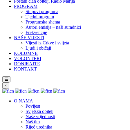
Postani član obitelji Radio Marija
PROGRAM
Stupovi programa
Tjedni program
Programska shema
Autori emisija – naši suradnici
Frekvencije
NAŠE VIJESTI
Vijesti iz Crkve i svijeta
Ljudi i običaji
KOLUMNE
VOLONTERI
DONIRAJTE
KONTAKT
×
O NAMA
Povijest
Svjetska obitelj
Naše vrijednosti
Naš tim
Riječ urednika