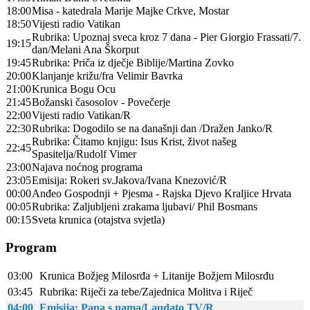
18:00
Misa - katedrala Marije Majke Crkve, Mostar
18:50
Vijesti radio Vatikan
Rubrika: Upoznaj sveca kroz 7 dana - Pier Giorgio Frassati/7.
19:15
dan/Melani Ana Škorput
19:45
Rubrika: Priča iz dječje Biblije/Martina Zovko
20:00
Klanjanje križu/fra Velimir Bavrka
21:00
Krunica Bogu Ocu
21:45
Božanski časosolov - Povečerje
22:00
Vijesti radio Vatikan/R
22:30
Rubrika: Dogodilo se na današnji dan /Dražen Janko/R
Rubrika: Čitamo knjigu: Isus Krist, život našeg
22:45
Spasitelja/Rudolf Vimer
23:00
Najava noćnog programa
23:05
Emisija: Rokeri sv.Jakova/Ivana Knezović/R
00:00
Anđeo Gospodnji + Pjesma - Rajska Djevo Kraljice Hrvata
00:05
Rubrika: Zaljubljeni zrakama ljubavi/ Phil Bosmans
00:15
Sveta krunica (otajstva svjetla)
Program
03:00
Krunica Božjeg Milosrđa + Litanije Božjem Milosrđu
03:45
Rubrika: Riječi za tebe/Zajednica Molitva i Riječ
04:00
Emisija: Papa s nama/Laudato TV/R