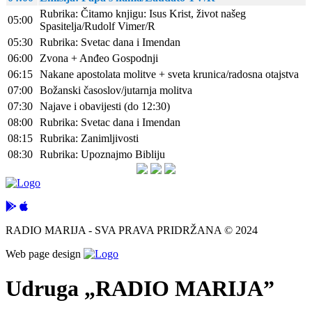
Rubrika: Čitamo knjigu: Isus Krist, život našeg
05:00
Spasitelja/Rudolf Vimer/R
05:30
Rubrika: Svetac dana i Imendan
06:00
Zvona + Anđeo Gospodnji
06:15
Nakane apostolata molitve + sveta krunica/radosna otajstva
07:00
Božanski časoslov/jutarnja molitva
07:30
Najave i obavijesti (do 12:30)
08:00
Rubrika: Svetac dana i Imendan
08:15
Rubrika: Zanimljivosti
08:30
Rubrika: Upoznajmo Bibliju
RADIO MARIJA - SVA PRAVA PRIDRŽANA © 2024
Web page design
Udruga „RADIO MARIJA”