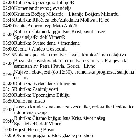
02:00
Rubrika: Upoznajmo Bibliju/R
02:30
Komentar dnevnog evanđelja
03:00
Krunica Božjeg Milosrđa + Litanije Božjem Milosrđu
03:45
Rubrika: Riječi za tebe/Zajednica Molitva i Riječ
04:00
Venite Adoremus/p.Mato Anić/R
Rubrika: Čitamo knjigu: Isus Krist, život našeg
05:00
Spasitelja/Rudolf Vimer/R
05:30
Rubrika: Svetac dana + imendana
06:00
Zvona + Anđeo Gospodnji
06:15
Nakane apostolata molitve + sveta krunica/slavna otajstva
Božanski časoslov/jutarnja molitva i sv. misa - Franjevački
07:00
samostan sv. Petra i Pavla, Gorica - Livno
Najave i obavijesti (do 12:30), vremenska prognoza, stanje na
07:50
cestama
08:00
Rubrika: Svetac dana i Imendan
08:15
Rubrika: Zanimljivosti
08:30
Rubrika: Upoznajmo Bibliju
08:50
Duhovna misao
Isusova krunica - nakana: za svećenike, redovnike i redovnice
09:00
i duhovna zvanja
Rubrika: Čitamo knjigu: Isus Krist, život našeg
09:40
Spasitelja/Rudolf Vimer
10:00
Vijesti Herceg Bosne
10:05
Otvoreni program: Blok glazbe po izboru