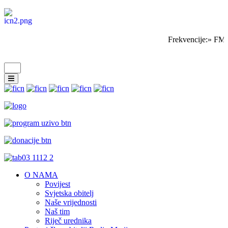
Frekvencije:» FM 
O NAMA
Povijest
Svjetska obitelj
Naše vrijednosti
Naš tim
Riječ urednika