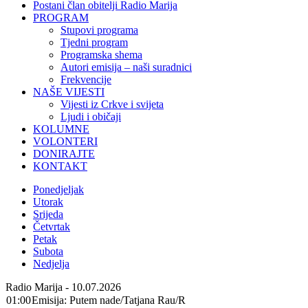
Postani član obitelji Radio Marija
PROGRAM
Stupovi programa
Tjedni program
Programska shema
Autori emisija – naši suradnici
Frekvencije
NAŠE VIJESTI
Vijesti iz Crkve i svijeta
Ljudi i običaji
KOLUMNE
VOLONTERI
DONIRAJTE
KONTAKT
Ponedjeljak
Utorak
Srijeda
Četvrtak
Petak
Subota
Nedjelja
Radio Marija - 10.07.2026
01:00
Emisija: Putem nade/Tatjana Rau/R