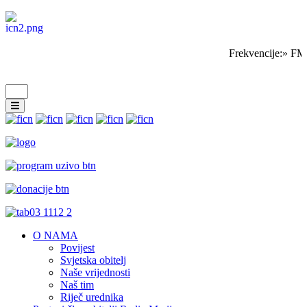
Frekvencije:» FM 
O NAMA
Povijest
Svjetska obitelj
Naše vrijednosti
Naš tim
Riječ urednika