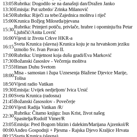
13:05
Rubrika: Dogodilo se na današnji dan/Dražen Janko
13:30
Emisija: Put uzbrdo/ Zrinka Milanović
14:50
Rubrika: Riječi za tebe/Zajednica molitva i riječ
15:00
Krunica Božjeg Milosrđa/pjevana
Rubrika: Primjeri potiču, privlače, hrabre i opominju/fra Petar
15:30
Ljubičić/Anita Lovrić
16:00
Vijesti iz života Crkve HKR-a
Sveta Krunica (slavna) Krunica koju je na hrvatskom jeziku
16:15
izmolio Sv. Ivan Pavao II.
17:00
Rubrika: Umjetnost koja dušu gradi/Eva Marković
17:30
Božanski časoslov - Večernja molitva
17:55
Himan Duhu Svetom
Misa - samostan i župa Uznesenja Blažene Djevice Marije,
18:00
Tolisa
18:50
Vijesti radio Vatikan
19:30
Emisija: Uvijek nedjeljom/ Ivica Ursić
21:00
Sveta Krunica (radosna)
21:45
Božanski časosolov - Povečerje
22:00
Vijesti Radija Vatikan /R/
Rubrika: Čitamo knjigu: Isus Krist, život našeg
22:30
Spasitelja/Rudolf Vimer/R
23:05
Emisija: Pred Bogom blizim i dalekim/Marijana Ajzenkol/R
00:00
Anđeo Gospodnji + Pjesma - Rajska Djevo Kraljice Hrvata
00:15
Sveta Krunica (slavna)