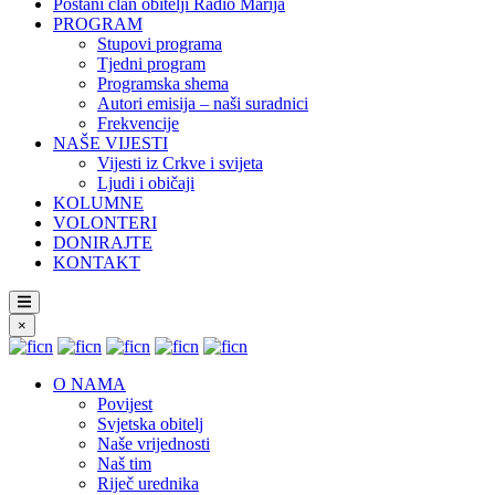
Postani član obitelji Radio Marija
PROGRAM
Stupovi programa
Tjedni program
Programska shema
Autori emisija – naši suradnici
Frekvencije
NAŠE VIJESTI
Vijesti iz Crkve i svijeta
Ljudi i običaji
KOLUMNE
VOLONTERI
DONIRAJTE
KONTAKT
×
O NAMA
Povijest
Svjetska obitelj
Naše vrijednosti
Naš tim
Riječ urednika