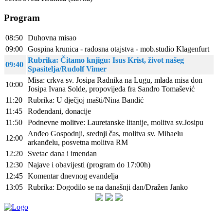
Program
08:50
Duhovna misao
09:00
Gospina krunica - radosna otajstva - mob.studio Klagenfurt
Rubrika: Čitamo knjigu: Isus Krist, život našeg
09:40
Spasitelja/Rudolf Vimer
Misa: crkva sv. Josipa Radnika na Lugu, mlada misa don
10:00
Josipa Ivana Solde, propovijeda fra Sandro Tomašević
11:20
Rubrika: U dječjoj mašti/Nina Bandić
11:45
Rođendani, donacije
11:50
Podnevne molitve: Lauretanske litanije, molitva sv.Josipu
Anđeo Gospodnji, srednji čas, molitva sv. Mihaelu
12:00
arkanđelu, posvetna molitva RM
12:20
Svetac dana i imendan
12:30
Najave i obavijesti (program do 17:00h)
12:45
Komentar dnevnog evanđelja
13:05
Rubrika: Dogodilo se na današnji dan/Dražen Janko