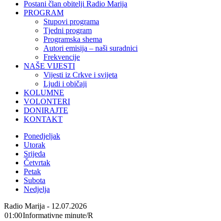
Postani član obitelji Radio Marija
PROGRAM
Stupovi programa
Tjedni program
Programska shema
Autori emisija – naši suradnici
Frekvencije
NAŠE VIJESTI
Vijesti iz Crkve i svijeta
Ljudi i običaji
KOLUMNE
VOLONTERI
DONIRAJTE
KONTAKT
Ponedjeljak
Utorak
Srijeda
Četvrtak
Petak
Subota
Nedjelja
Radio Marija - 12.07.2026
01:00
Informativne minute/R