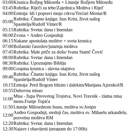
03:00
Krunica Božjeg Milosrđa + Litanije Božjem Milosrđu
03:45
Rubrika: Riječi za tebe/Zajednica Molitva i Riječ
04:00
Emisija: Idi i popravi moju crkvu/Trećari Mostar/R
Rubrika: Čitamo knjigu: Isus Krist, život našeg
05:00
Spasitelja/Rudolf Vimer/R
05:15
Rubrika: Svetac dana i Imendan
06:00
Zvona + Anđeo Gospodnji
06:15
Nakane apostolata molitve + sveta krunica
07:00
Božanski časoslov/jutarnja molitva
07:45
Rubrika: Male priče za dušu/ Ivana Stanić Čović
08:00
Rubrika: Svetac dana i Imendan
08:30
Rubrika: Upoznajmo Bibliju
09:00
Gospina krunica - slavna otajstva
Rubrika: Čitamo knjigu: Isus Krist, život našeg
09:40
Spasitelja/Rudolf Vimer
10:15
Emisija: Pred Bogom blizim i dalekim/Marijana Ajzenkol/R
10:55
Duhovna misao
Misa - župa Presvetog Trojstva, Novi Travnik - zlatna misa
11:00
mons.Franje Topića
11:50
Litanije Milosrdnom Isusu, molitva sv.Josipu
Anđeo Gospodnji, srednji čas, molitva sv. Mihaelu arkanđelu,
12:00
posvetna molitva RM
12:20
Rubrika: Svetac dana i Imendan
12:30
Najave i obavijesti (program do 17:00h)