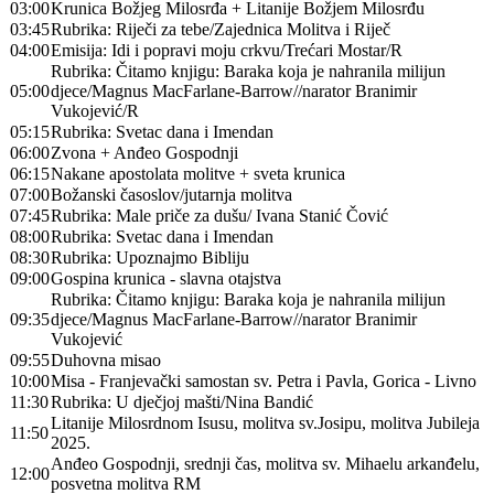
03:00
Krunica Božjeg Milosrđa + Litanije Božjem Milosrđu
03:45
Rubrika: Riječi za tebe/Zajednica Molitva i Riječ
04:00
Emisija: Idi i popravi moju crkvu/Trećari Mostar/R
Rubrika: Čitamo knjigu: Baraka koja je nahranila milijun
05:00
djece/Magnus MacFarlane-Barrow//narator Branimir
Vukojević/R
05:15
Rubrika: Svetac dana i Imendan
06:00
Zvona + Anđeo Gospodnji
06:15
Nakane apostolata molitve + sveta krunica
07:00
Božanski časoslov/jutarnja molitva
07:45
Rubrika: Male priče za dušu/ Ivana Stanić Čović
08:00
Rubrika: Svetac dana i Imendan
08:30
Rubrika: Upoznajmo Bibliju
09:00
Gospina krunica - slavna otajstva
Rubrika: Čitamo knjigu: Baraka koja je nahranila milijun
09:35
djece/Magnus MacFarlane-Barrow//narator Branimir
Vukojević
09:55
Duhovna misao
10:00
Misa - Franjevački samostan sv. Petra i Pavla, Gorica - Livno
11:30
Rubrika: U dječjoj mašti/Nina Bandić
Litanije Milosrdnom Isusu, molitva sv.Josipu, molitva Jubileja
11:50
2025.
Anđeo Gospodnji, srednji čas, molitva sv. Mihaelu arkanđelu,
12:00
posvetna molitva RM