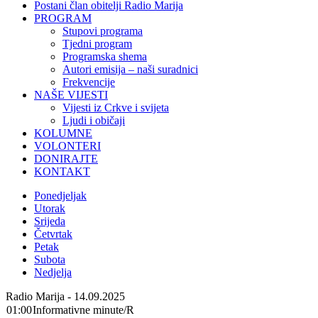
Postani član obitelji Radio Marija
PROGRAM
Stupovi programa
Tjedni program
Programska shema
Autori emisija – naši suradnici
Frekvencije
NAŠE VIJESTI
Vijesti iz Crkve i svijeta
Ljudi i običaji
KOLUMNE
VOLONTERI
DONIRAJTE
KONTAKT
Ponedjeljak
Utorak
Srijeda
Četvrtak
Petak
Subota
Nedjelja
Radio Marija - 14.09.2025
01:00
Informativne minute/R