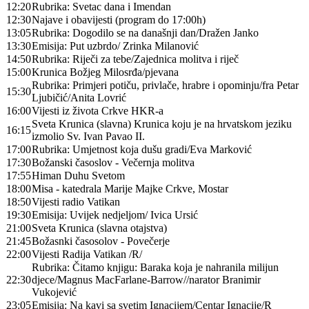
12:20
Rubrika: Svetac dana i Imendan
12:30
Najave i obavijesti (program do 17:00h)
13:05
Rubrika: Dogodilo se na današnji dan/Dražen Janko
13:30
Emisija: Put uzbrdo/ Zrinka Milanović
14:50
Rubrika: Riječi za tebe/Zajednica molitva i riječ
15:00
Krunica Božjeg Milosrđa/pjevana
Rubrika: Primjeri potiču, privlače, hrabre i opominju/fra Petar
15:30
Ljubičić/Anita Lovrić
16:00
Vijesti iz života Crkve HKR-a
Sveta Krunica (slavna) Krunica koju je na hrvatskom jeziku
16:15
izmolio Sv. Ivan Pavao II.
17:00
Rubrika: Umjetnost koja dušu gradi/Eva Marković
17:30
Božanski časoslov - Večernja molitva
17:55
Himan Duhu Svetom
18:00
Misa - katedrala Marije Majke Crkve, Mostar
18:50
Vijesti radio Vatikan
19:30
Emisija: Uvijek nedjeljom/ Ivica Ursić
21:00
Sveta Krunica (slavna otajstva)
21:45
Božasnki časosolov - Povečerje
22:00
Vijesti Radija Vatikan /R/
Rubrika: Čitamo knjigu: Baraka koja je nahranila milijun
22:30
djece/Magnus MacFarlane-Barrow//narator Branimir
Vukojević
23:05
Emisija: Na kavi sa svetim Ignacijem/Centar Ignacije/R