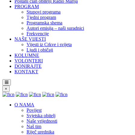
Postani član obitelji Radio Marija
PROGRAM
Stupovi programa
Tjedni program
Programska shema
Autori emisija – naši suradnici
Frekvencije
NAŠE VIJESTI
Vijesti iz Crkve i svijeta
Ljudi i običaji
KOLUMNE
VOLONTERI
DONIRAJTE
KONTAKT
×
O NAMA
Povijest
Svjetska obitelj
Naše vrijednosti
Naš tim
Riječ urednika