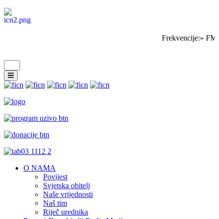
Frekvencije:» FM 
O NAMA
Povijest
Svjetska obitelj
Naše vrijednosti
Naš tim
Riječ urednika