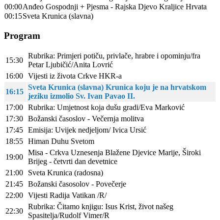
00:00
Anđeo Gospodnji + Pjesma - Rajska Djevo Kraljice Hrvata
00:15
Sveta Krunica (slavna)
Program
Rubrika: Primjeri potiču, privlače, hrabre i opominju/fra
15:30
Petar Ljubičić/Anita Lovrić
16:00
Vijesti iz života Crkve HKR-a
Sveta Krunica (slavna) Krunica koju je na hrvatskom
16:15
jeziku izmolio Sv. Ivan Pavao II.
17:00
Rubrika: Umjetnost koja dušu gradi/Eva Marković
17:30
Božanski časoslov - Večernja molitva
17:45
Emisija: Uvijek nedjeljom/ Ivica Ursić
18:55
Himan Duhu Svetom
Misa - Crkva Uznesenja Blažene Djevice Marije, Široki
19:00
Brijeg - četvrti dan devetnice
21:00
Sveta Krunica (radosna)
21:45
Božanski časosolov - Povečerje
22:00
Vijesti Radija Vatikan /R/
Rubrika: Čitamo knjigu: Isus Krist, život našeg
22:30
Spasitelja/Rudolf Vimer/R