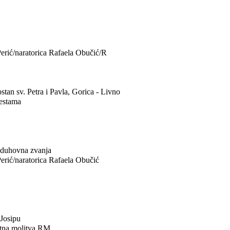
Perić/naratorica Rafaela Obučić/R
stan sv. Petra i Pavla, Gorica - Livno
cestama
i duhovna zvanja
Perić/naratorica Rafaela Obučić
.Josipu
vetna molitva RM