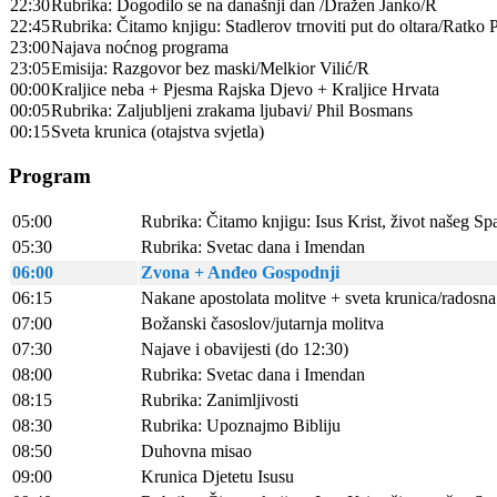
22:30
Rubrika: Dogodilo se na današnji dan /Dražen Janko/R
22:45
Rubrika: Čitamo knjigu: Stadlerov trnoviti put do oltara/Ratko 
23:00
Najava noćnog programa
23:05
Emisija: Razgovor bez maski/Melkior Vilić/R
00:00
Kraljice neba + Pjesma Rajska Djevo + Kraljice Hrvata
00:05
Rubrika: Zaljubljeni zrakama ljubavi/ Phil Bosmans
00:15
Sveta krunica (otajstva svjetla)
Program
05:00
Rubrika: Čitamo knjigu: Isus Krist, život našeg Sp
05:30
Rubrika: Svetac dana i Imendan
06:00
Zvona + Anđeo Gospodnji
06:15
Nakane apostolata molitve + sveta krunica/radosna 
07:00
Božanski časoslov/jutarnja molitva
07:30
Najave i obavijesti (do 12:30)
08:00
Rubrika: Svetac dana i Imendan
08:15
Rubrika: Zanimljivosti
08:30
Rubrika: Upoznajmo Bibliju
08:50
Duhovna misao
09:00
Krunica Djetetu Isusu