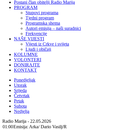
Postani član obitelji Radio Marija
PROGRAM
Stupovi programa
Tjedni program
Programska shema
Autori emisija – naši suradnici
Frekvencije
NAŠE VIJESTI
Vijesti iz Crkve i svijeta
Ljudi i običaji
KOLUMNE
VOLONTERI
DONIRAJTE
KONTAKT
Ponedjeljak
Utorak
Srijeda
Četvrtak
Petak
Subota
Nedjelja
Radio Marija - 22.05.2026
01:00
Emisija: Arka/ Dario Vasilj/R