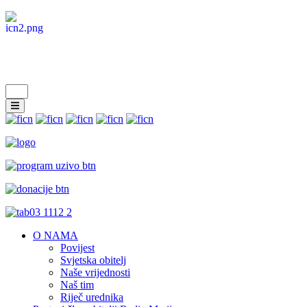
O NAMA
Povijest
Svjetska obitelj
Naše vrijednosti
Naš tim
Riječ urednika