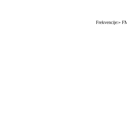
Frekvencije:» FM S