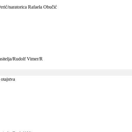
Perić/naratorica Rafaela Obučić
asitelja/Rudolf Vimer/R
otajstva