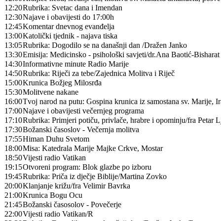
12:20
Rubrika: Svetac dana i Imendan
12:30
Najave i obavijesti do 17:00h
12:45
Komentar dnevnog evanđelja
13:00
Katolički tjednik - najava tiska
13:05
Rubrika: Dogodilo se na današnji dan /Dražen Janko
13:30
Emisija: Medicinsko - psihološki savjeti/dr.Ana Baotić-Bisharat
14:30
Informativne minute Radio Marije
14:50
Rubrika: Riječi za tebe/Zajednica Molitva i Riječ
15:00
Krunica Božjeg Milosrđa
15:30
Molitvene nakane
16:00
Tvoj narod na putu: Gospina krunica iz samostana sv. Marije, I
17:00
Najave i obavijesti večernjeg programa
17:10
Rubrika: Primjeri potiču, privlače, hrabre i opominju/fra Petar 
17:30
Božanski časoslov - Večernja molitva
17:55
Himan Duhu Svetom
18:00
Misa: Katedrala Marije Majke Crkve, Mostar
18:50
Vijesti radio Vatikan
19:15
Otvoreni program: Blok glazbe po izboru
19:45
Rubrika: Priča iz dječje Biblije/Martina Zovko
20:00
Klanjanje križu/fra Velimir Bavrka
21:00
Krunica Bogu Ocu
21:45
Božanski časosolov - Povečerje
22:00
Vijesti radio Vatikan/R