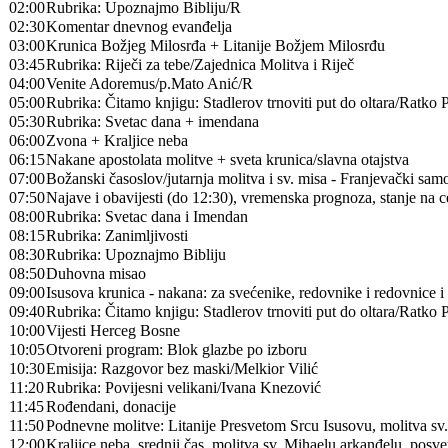
02:00
Rubrika: Upoznajmo Bibliju/R
02:30
Komentar dnevnog evanđelja
03:00
Krunica Božjeg Milosrđa + Litanije Božjem Milosrđu
03:45
Rubrika: Riječi za tebe/Zajednica Molitva i Riječ
04:00
Venite Adoremus/p.Mato Anić/R
05:00
Rubrika: Čitamo knjigu: Stadlerov trnoviti put do oltara/Ratko 
05:30
Rubrika: Svetac dana + imendana
06:00
Zvona + Kraljice neba
06:15
Nakane apostolata molitve + sveta krunica/slavna otajstva
07:00
Božanski časoslov/jutarnja molitva i sv. misa - Franjevački samo
07:50
Najave i obavijesti (do 12:30), vremenska prognoza, stanje na 
08:00
Rubrika: Svetac dana i Imendan
08:15
Rubrika: Zanimljivosti
08:30
Rubrika: Upoznajmo Bibliju
08:50
Duhovna misao
09:00
Isusova krunica - nakana: za svećenike, redovnike i redovnice 
09:40
Rubrika: Čitamo knjigu: Stadlerov trnoviti put do oltara/Ratko 
10:00
Vijesti Herceg Bosne
10:05
Otvoreni program: Blok glazbe po izboru
10:30
Emisija: Razgovor bez maski/Melkior Vilić
11:20
Rubrika: Povijesni velikani/Ivana Knezović
11:45
Rođendani, donacije
11:50
Podnevne molitve: Litanije Presvetom Srcu Isusovu, molitva sv
12:00
Kraljice neba, srednji čas, molitva sv. Mihaelu arkanđelu, pos