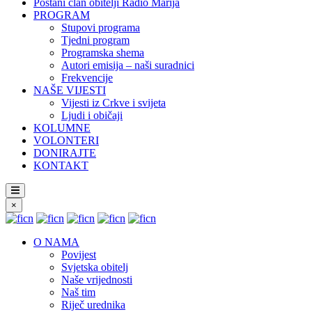
Postani član obitelji Radio Marija
PROGRAM
Stupovi programa
Tjedni program
Programska shema
Autori emisija – naši suradnici
Frekvencije
NAŠE VIJESTI
Vijesti iz Crkve i svijeta
Ljudi i običaji
KOLUMNE
VOLONTERI
DONIRAJTE
KONTAKT
×
O NAMA
Povijest
Svjetska obitelj
Naše vrijednosti
Naš tim
Riječ urednika