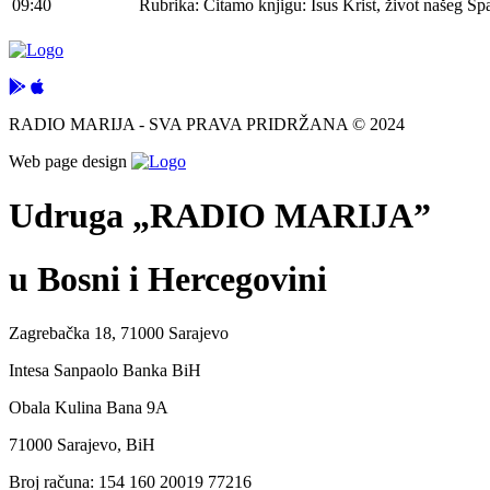
09:40
Rubrika: Čitamo knjigu: Isus Krist, život našeg Sp
RADIO MARIJA - SVA PRAVA PRIDRŽANA © 2024
Web page design
Udruga „RADIO MARIJA”
u Bosni i Hercegovini
Zagrebačka 18, 71000 Sarajevo
Intesa Sanpaolo Banka BiH
Obala Kulina Bana 9A
71000 Sarajevo, BiH
Broj računa: 154 160 20019 77216