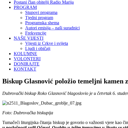
Postani član obitelji Radio Marija
PROGRAM
Stupovi programa
Tjedni program
Programska shema
Autori emisija – naši suradnici
Frekvencije
NAŠE VIJESTI
Vijesti iz Crkve i svijeta
Ljudi i običaji
KOLUMNE
VOLONTERI
DONIRAJTE
KONTAKT
Biskup Glasnović položio temeljni kamen z
Dubrovački biskup Roko Glasnović blagoslovio je u četvrtak 6. studen
Foto: Dubrovačka biskupija
Tumačeći liturgijska čitanja biskup je govorio o važnosti vjere kao či
u poslušnosti volji Očevoj. Osobito u težim trenucima u životu se vid