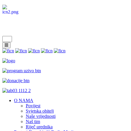
O NAMA
Povijest
Svjetska obitelj
Naše vrijednosti
Naš tim
Riječ urednika