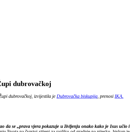
 Župi dubrovačkoj
upi dubrovačkoj, izvijestila je
Dubrovačka biskupija
, prenosi
IKA.
odao da se „prava vjera pokazuje u življenju onako kako je Isus učio i
u života na čvrstoj stijeni za razliku od gradnje na pijesku, biskup je