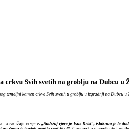
a crkvu Svih svetih na groblju na Dubcu u
og temeljni kamen crkve Svih svetih u groblju u izgradnji na Dubcu u Ž
na i o sadržajima vjere.
„Sadržaj vjere je Isus Krist“, istaknuo je te d
i na čemu je čovjek gradio svoj život“.
Govoreći o utemeljenju i građenj