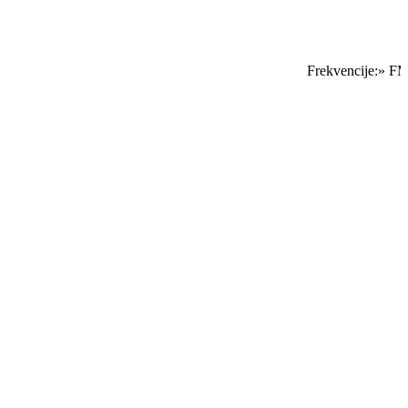
Frekvencije:» FM 