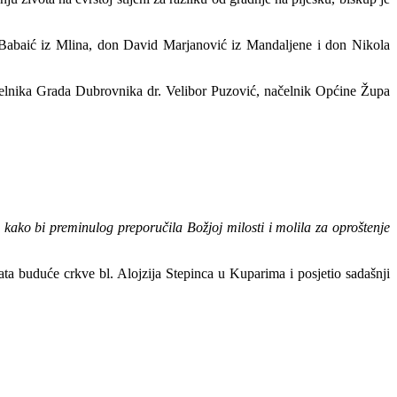
 Babaić iz Mlina, don David Marjanović iz Mandaljene i don Nikola
elnika Grada Dubrovnika dr. Velibor Puzović, načelnik Općine Župa
 kako bi preminulog preporučila Božjoj milosti i molila za oproštenje
a buduće crkve bl. Alojzija Stepinca u Kuparima i posjetio sadašnji