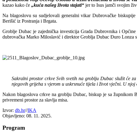
kazao kako će
„kuća našeg života stajati“
jer to Isus jamči svojim ž
Na blagoslovu su sudjelovali generalni vikar Dubrovačke biskupij
Berišić iz Postranja i Brgata.
Groblje Dubac je zajednička investicija Grada Dubrovnika i Općin
dubrovačka Marko Miloslavić i direktor Groblja Dubac Đuro Lonza s
Sakralni prostor crkve Svih svetih na groblju Dubac služit će z
njegovih grijeha s vjerom u uskrsnuće tijela i život vječni. U njoj 
Nakon blagoslova crkve na groblju Dubac, biskup je sa župnikom Bab
privremeni prostor za slavlja misa.
Izvor:
db.hr
//
IKA
Objavljeno: 08. 11. 2025.
Program