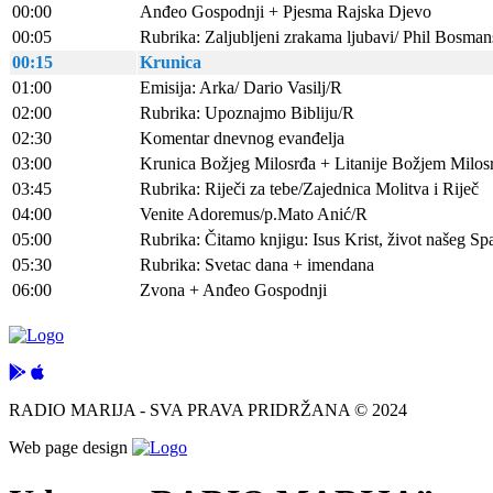
00:00
Anđeo Gospodnji + Pjesma Rajska Djevo
00:05
Rubrika: Zaljubljeni zrakama ljubavi/ Phil Bosman
00:15
Krunica
01:00
Emisija: Arka/ Dario Vasilj/R
02:00
Rubrika: Upoznajmo Bibliju/R
02:30
Komentar dnevnog evanđelja
03:00
Krunica Božjeg Milosrđa + Litanije Božjem Milos
03:45
Rubrika: Riječi za tebe/Zajednica Molitva i Riječ
04:00
Venite Adoremus/p.Mato Anić/R
05:00
Rubrika: Čitamo knjigu: Isus Krist, život našeg Sp
05:30
Rubrika: Svetac dana + imendana
06:00
Zvona + Anđeo Gospodnji
RADIO MARIJA - SVA PRAVA PRIDRŽANA © 2024
Web page design