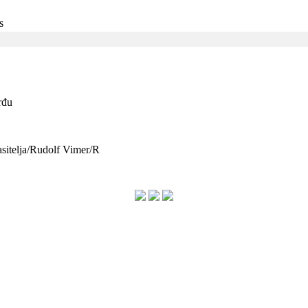
s
rđu
asitelja/Rudolf Vimer/R