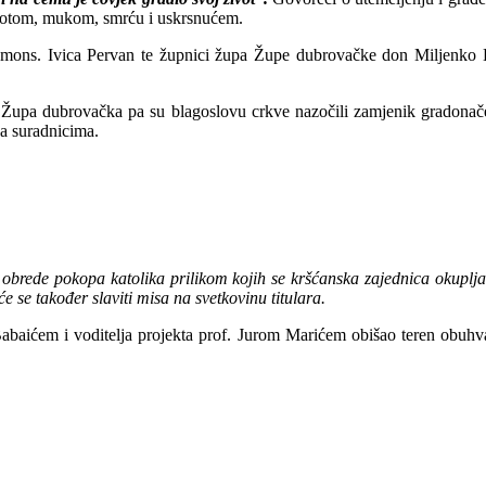
ivotom, mukom, smrću i uskrsnućem.
e mons. Ivica Pervan te župnici župa Župe dubrovačke don Miljenko
e Župa dubrovačka pa su blagoslovu crkve nazočili zamjenik gradonač
a suradnicima.
a obrede pokopa katolika prilikom kojih se kršćanska zajednica okuplja
će se također slaviti misa na svetkovinu titulara.
aićem i voditelja projekta prof. Jurom Marićem obišao teren obuhvat