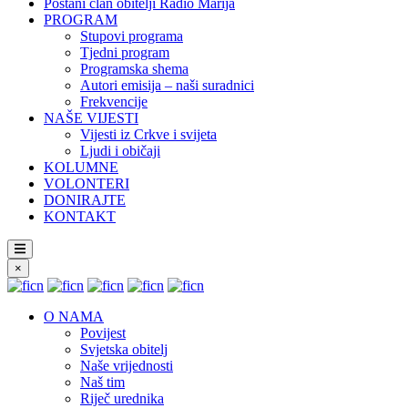
Postani član obitelji Radio Marija
PROGRAM
Stupovi programa
Tjedni program
Programska shema
Autori emisija – naši suradnici
Frekvencije
NAŠE VIJESTI
Vijesti iz Crkve i svijeta
Ljudi i običaji
KOLUMNE
VOLONTERI
DONIRAJTE
KONTAKT
×
O NAMA
Povijest
Svjetska obitelj
Naše vrijednosti
Naš tim
Riječ urednika