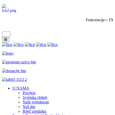
Frekvencije:» FM
O NAMA
Povijest
Svjetska obitelj
Naše vrijednosti
Naš tim
Riječ urednika