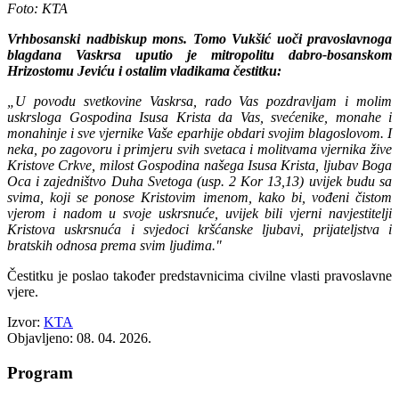
Foto: KTA
Vrhbosanski nadbiskup mons. Tomo Vukšić uoči pravoslavnoga
blagdana Vaskrsa uputio je mitropolitu dabro-bosanskom
Hrizostomu Jeviću i ostalim vladikama čestitku:
„U povodu svetkovine Vaskrsa, rado Vas pozdravljam i molim
uskrsloga Gospodina Isusa Krista da Vas, svećenike, monahe i
monahinje i sve vjernike Vaše eparhije obdari svojim blagoslovom. I
neka, po zagovoru i primjeru svih svetaca i molitvama vjernika žive
Kristove Crkve, milost Gospodina našega Isusa Krista, ljubav Boga
Oca i zajedništvo Duha Svetoga (usp. 2 Kor 13,13) uvijek budu sa
svima, koji se ponose Kristovim imenom, kako bi, vođeni čistom
vjerom i nadom u svoje uskrsnuće, uvijek bili vjerni navjestitelji
Kristova uskrsnuća i svjedoci kršćanske ljubavi, prijateljstva i
bratskih odnosa prema svim ljudima."
Čestitku je poslao također predstavnicima civilne vlasti pravoslavne
vjere.
Izvor:
KTA
Objavljeno: 08. 04. 2026.
Program