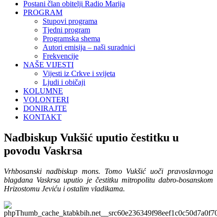
Postani član obitelji Radio Marija
PROGRAM
Stupovi programa
Tjedni program
Programska shema
Autori emisija – naši suradnici
Frekvencije
NAŠE VIJESTI
Vijesti iz Crkve i svijeta
Ljudi i običaji
KOLUMNE
VOLONTERI
DONIRAJTE
KONTAKT
Nadbiskup Vukšić uputio čestitku u
povodu Vaskrsa
Vrhbosanski nadbiskup mons. Tomo Vukšić uoči pravoslavnoga
blagdana Vaskrsa uputio je čestitku mitropolitu dabro-bosanskom
Hrizostomu Jeviću i ostalim vladikama.