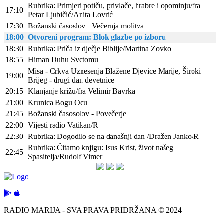
Rubrika: Primjeri potiču, privlače, hrabre i opominju/fra
17:10
Petar Ljubičić/Anita Lovrić
17:30
Božanski časoslov - Večernja molitva
18:00
Otvoreni program: Blok glazbe po izboru
18:30
Rubrika: Priča iz dječje Biblije/Martina Zovko
18:55
Himan Duhu Svetomu
Misa - Crkva Uznesenja Blažene Djevice Marije, Široki
19:00
Brijeg - drugi dan devetnice
20:15
Klanjanje križu/fra Velimir Bavrka
21:00
Krunica Bogu Ocu
21:45
Božanski časosolov - Povečerje
22:00
Vijesti radio Vatikan/R
22:30
Rubrika: Dogodilo se na današnji dan /Dražen Janko/R
Rubrika: Čitamo knjigu: Isus Krist, život našeg
22:45
Spasitelja/Rudolf Vimer
RADIO MARIJA - SVA PRAVA PRIDRŽANA © 2024