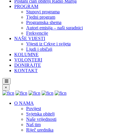
Postani član obitelji Radio Marija
PROGRAM
Stupovi programa
Tjedni program
Programska shema
Autori emisija – naši suradnici
Frekvencije
NAŠE VIJESTI
Vijesti iz Crkve i svijeta
Ljudi i običaji
KOLUMNE
VOLONTERI
DONIRAJTE
KONTAKT
×
O NAMA
Povijest
Svjetska obitelj
Naše vrijednosti
Naš tim
Riječ urednika