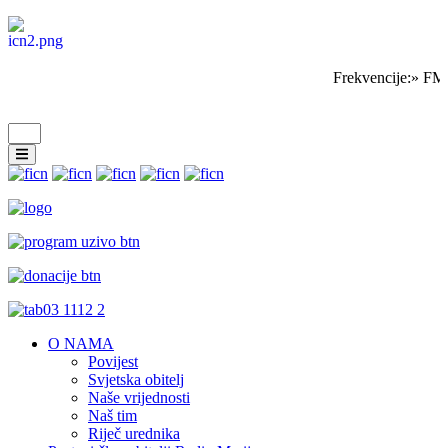
Frekvencije:» FM 
O NAMA
Povijest
Svjetska obitelj
Naše vrijednosti
Naš tim
Riječ urednika