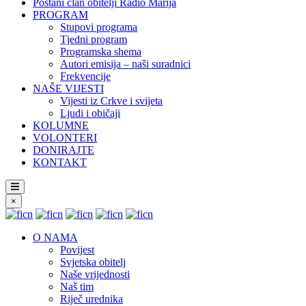
Postani član obitelji Radio Marija
PROGRAM
Stupovi programa
Tjedni program
Programska shema
Autori emisija – naši suradnici
Frekvencije
NAŠE VIJESTI
Vijesti iz Crkve i svijeta
Ljudi i običaji
KOLUMNE
VOLONTERI
DONIRAJTE
KONTAKT
×
O NAMA
Povijest
Svjetska obitelj
Naše vrijednosti
Naš tim
Riječ urednika