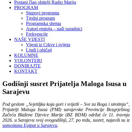
Postani član obitelji Radio Marija
PROGRAM
Stupovi programa
Tjedni program
Programska shema
Autori emisija – naši suradnici
Frekvencije
NAŠE VIJESTI
Vijesti iz Crkve i svijeta
Ljudi i običaji
KOLUMNE
VOLONTERI
DONIRAJTE
KONTAKT
Godišnji susret Prijatelja Maloga Isusa u
Sarajevu
Pod geslom „Svjetiljka koja gori i svijetli – Sve za Boga i sirotinju“,
Prijatelji Maloga Isusa (PMI) sarajevske Provincije Bezgrješnog
Začeća Blažene Djevice Marije (BZ BDM) održat će 11. travnja
2026. u Sarajevu svoj ovogodišnji, 27. po redu, susret,
najavili su iz
samostana Egipat u Sarajevu
.