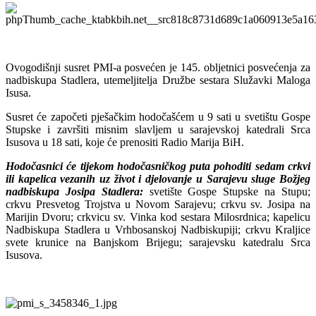
Ovogodišnji susret PMI-a posvećen je 145. obljetnici posvećenja za
nadbiskupa Stadlera, utemeljitelja Družbe sestara Služavki Maloga
Isusa.
Susret će započeti pješačkim hodočašćem u 9 sati u svetištu Gospe
Stupske i završiti misnim slavljem u sarajevskoj katedrali Srca
Isusova u 18 sati, koje će prenositi Radio Marija BiH.
Hodočasnici će tijekom hodočasničkog puta pohoditi sedam crkvi
ili kapelica vezanih uz život i djelovanje u Sarajevu sluge Božjeg
nadbiskupa Josipa Stadlera:
svetište Gospe Stupske na Stupu;
crkvu Presvetog Trojstva u Novom Sarajevu; crkvu sv. Josipa na
Marijin Dvoru; crkvicu sv. Vinka kod sestara Milosrdnica; kapelicu
Nadbiskupa Stadlera u Vrhbosanskoj Nadbiskupiji; crkvu Kraljice
svete krunice na Banjskom Brijegu; sarajevsku katedralu Srca
Isusova.