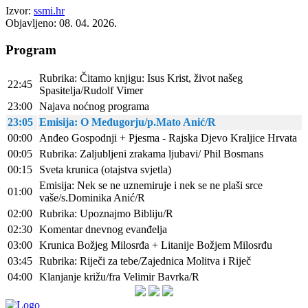
Izvor:
ssmi.hr
Objavljeno: 08. 04. 2026.
Program
Rubrika: Čitamo knjigu: Isus Krist, život našeg
22:45
Spasitelja/Rudolf Vimer
23:00
Najava noćnog programa
23:05
Emisija: O Međugorju/p.Mato Anić/R
00:00
Anđeo Gospodnji + Pjesma - Rajska Djevo Kraljice Hrvata
00:05
Rubrika: Zaljubljeni zrakama ljubavi/ Phil Bosmans
00:15
Sveta krunica (otajstva svjetla)
Emisija: Nek se ne uznemiruje i nek se ne plaši srce
01:00
vaše/s.Dominika Anić/R
02:00
Rubrika: Upoznajmo Bibliju/R
02:30
Komentar dnevnog evanđelja
03:00
Krunica Božjeg Milosrđa + Litanije Božjem Milosrđu
03:45
Rubrika: Riječi za tebe/Zajednica Molitva i Riječ
04:00
Klanjanje križu/fra Velimir Bavrka/R