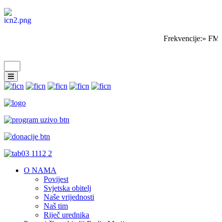
Frekvencije:» FM 
O NAMA
Povijest
Svjetska obitelj
Naše vrijednosti
Naš tim
Riječ urednika