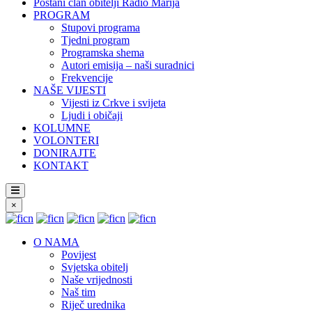
Postani član obitelji Radio Marija
PROGRAM
Stupovi programa
Tjedni program
Programska shema
Autori emisija – naši suradnici
Frekvencije
NAŠE VIJESTI
Vijesti iz Crkve i svijeta
Ljudi i običaji
KOLUMNE
VOLONTERI
DONIRAJTE
KONTAKT
×
O NAMA
Povijest
Svjetska obitelj
Naše vrijednosti
Naš tim
Riječ urednika