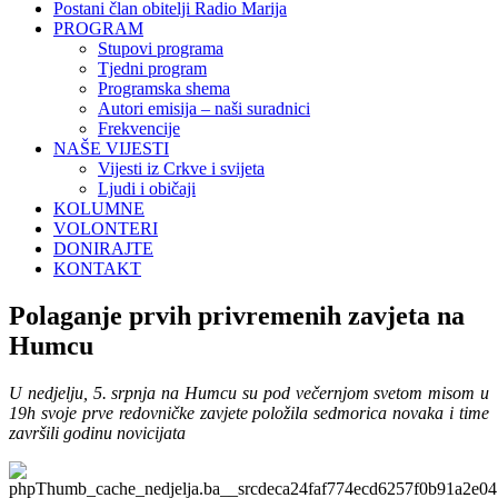
Postani član obitelji Radio Marija
PROGRAM
Stupovi programa
Tjedni program
Programska shema
Autori emisija – naši suradnici
Frekvencije
NAŠE VIJESTI
Vijesti iz Crkve i svijeta
Ljudi i običaji
KOLUMNE
VOLONTERI
DONIRAJTE
KONTAKT
Polaganje prvih privremenih zavjeta na
Humcu
U nedjelju, 5. srpnja na Humcu su pod večernjom svetom misom u
19h svoje prve redovničke zavjete položila sedmorica novaka i time
završili godinu novicijata