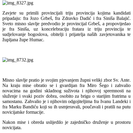
Zavjete su primili provincijali triju provincija kojima kandidati
pripadaju: fra Jozo Grbeš, fra Zdravko Dadić i fra Siniša Balajić.
Sveto misno slavlje predvodio je provincijal Grbeš, a propovijedao
je fra Siniša, uz koncelebraciju fratara iz triju provincija te
sudjelovanje bogoslova, obitelji i prijatelja naših zavjetovanika te
župljana župe Humac.
Misno slavlje pratio je svojim pjevanjem župni veliki zbor Sv. Ante.
Na kraju mise obratio se i gvardijan fra Miro Šego i zahvalio
novacima na godini skladnog suživota i njihovoj spremnosti na
služenje i svaki poziv dobra, osobito za brigu o starijim fratrima u
samostanu. Zahvalio je i njihovim odgojiteljima fra Ivanu Landeki i
fra Marku Bandiću koji su ih usmjeravali, poučavali i pratili na putu
novicijatske formacije.
Nakon mise i obreda uslijedilo je zajedničko druženje u prostoru
novicijata.