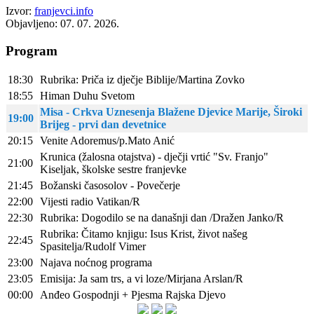
Izvor:
franjevci.info
Objavljeno: 07. 07. 2026.
Program
18:30
Rubrika: Priča iz dječje Biblije/Martina Zovko
18:55
Himan Duhu Svetom
Misa - Crkva Uznesenja Blažene Djevice Marije, Široki
19:00
Brijeg - prvi dan devetnice
20:15
Venite Adoremus/p.Mato Anić
Krunica (žalosna otajstva) - dječji vrtić "Sv. Franjo"
21:00
Kiseljak, školske sestre franjevke
21:45
Božanski časosolov - Povečerje
22:00
Vijesti radio Vatikan/R
22:30
Rubrika: Dogodilo se na današnji dan /Dražen Janko/R
Rubrika: Čitamo knjigu: Isus Krist, život našeg
22:45
Spasitelja/Rudolf Vimer
23:00
Najava noćnog programa
23:05
Emisija: Ja sam trs, a vi loze/Mirjana Arslan/R
00:00
Anđeo Gospodnji + Pjesma Rajska Djevo