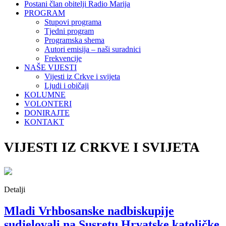
Postani član obitelji Radio Marija
PROGRAM
Stupovi programa
Tjedni program
Programska shema
Autori emisija – naši suradnici
Frekvencije
NAŠE VIJESTI
Vijesti iz Crkve i svijeta
Ljudi i običaji
KOLUMNE
VOLONTERI
DONIRAJTE
KONTAKT
VIJESTI IZ CRKVE I SVIJETA
Detalji
Mladi Vrhbosanske nadbiskupije
sudjelovali na Susretu Hrvatske katoličke