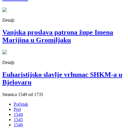
Detalji
Vanjska proslava patrona župe Imena
Marijina u Gromiljaku
Detalji
Euharistijsko slavlje vrhunac SHKM-a u
Bjelovaru
Stranica 1549 od 1735
Početak
Pret
1544
1545
1546