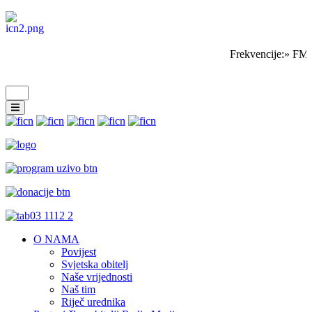
Frekvencije:» FM 
O NAMA
Povijest
Svjetska obitelj
Naše vrijednosti
Naš tim
Riječ urednika