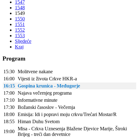
1547
1548
1549
1550
1551
1552
1553
Sljedeće
Kraj
Program
15:30
Molitvene nakane
16:00
Vijesti iz života Crkve HKR-a
16:15
Gospina krunica - Međugorje
17:00
Najava večernjeg programa
17:10
Informativne minute
17:30
Božanski časoslov - Večernja
18:00
Emisija: Idi i popravi moju crkvu/Trećari Mostar/R
18:55
Himan Duhu Svetom
Misa - Crkva Uznesenja Blažene Djevice Marije, Široki
19:00
Brijeg - treći dan devetnice