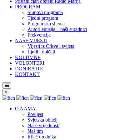
Postani član obitelji Radio Marija
PROGRAM
Stupovi programa
Tjedni program
Programska shema
Autori emisija – naši suradnici
Frekvencije
NAŠE VIJESTI
Vijesti iz Crkve i svijeta
Ljudi i običaji
KOLUMNE
VOLONTERI
DONIRAJTE
KONTAKT
×
O NAMA
Povijest
Svjetska obitelj
Naše vrijednosti
Naš tim
Riječ urednika