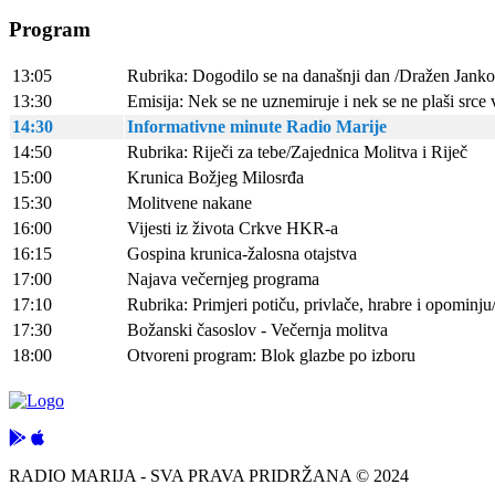
Program
13:05
Rubrika: Dogodilo se na današnji dan /Dražen Janko
13:30
Emisija: Nek se ne uznemiruje i nek se ne plaši src
14:30
Informativne minute Radio Marije
14:50
Rubrika: Riječi za tebe/Zajednica Molitva i Riječ
15:00
Krunica Božjeg Milosrđa
15:30
Molitvene nakane
16:00
Vijesti iz života Crkve HKR-a
16:15
Gospina krunica-žalosna otajstva
17:00
Najava večernjeg programa
17:10
Rubrika: Primjeri potiču, privlače, hrabre i opominju
17:30
Božanski časoslov - Večernja molitva
18:00
Otvoreni program: Blok glazbe po izboru
RADIO MARIJA - SVA PRAVA PRIDRŽANA © 2024