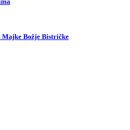
nima
n Majke Božje Bistričke