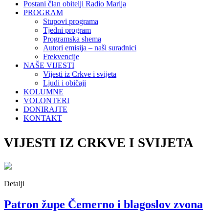
Postani član obitelji Radio Marija
PROGRAM
Stupovi programa
Tjedni program
Programska shema
Autori emisija – naši suradnici
Frekvencije
NAŠE VIJESTI
Vijesti iz Crkve i svijeta
Ljudi i običaji
KOLUMNE
VOLONTERI
DONIRAJTE
KONTAKT
VIJESTI IZ CRKVE I SVIJETA
Detalji
Patron župe Čemerno i blagoslov zvona