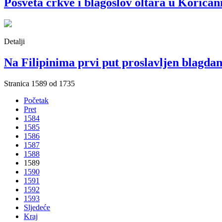
Posveta crkve i blagoslov oltara u Korića
Detalji
Na Filipinima prvi put proslavljen blagda
Stranica 1589 od 1735
Početak
Pret
1584
1585
1586
1587
1588
1589
1590
1591
1592
1593
Sljedeće
Kraj