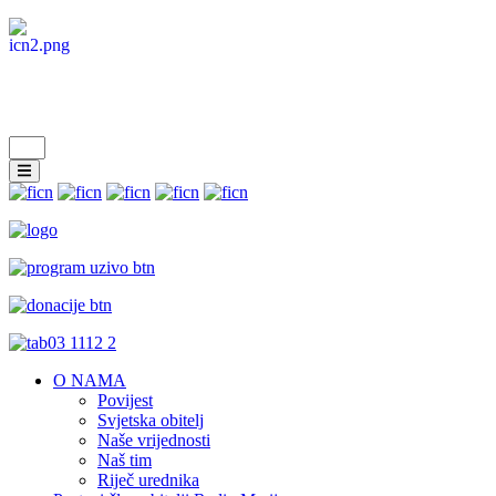
O NAMA
Povijest
Svjetska obitelj
Naše vrijednosti
Naš tim
Riječ urednika