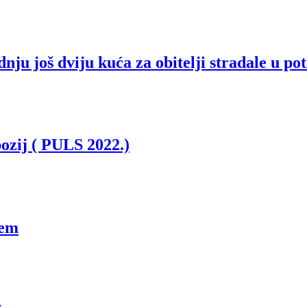
nju još dviju kuća za obitelji stradale u po
ozij ( PULS 2022.)
jem