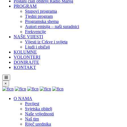
Postani član obitelji Radio Marija
PROGRAM
Stupovi programa
Tjedni program
Programska shema
Autori emisija – naši suradnici
Frekvencije
NAŠE VIJESTI
Vijesti iz Crkve i svijeta
Ljudi i običaji
KOLUMNE
VOLONTERI
DONIRAJTE
KONTAKT
×
O NAMA
Povijest
Svjetska obitelj
Naše vrijednosti
Naš tim
Riječ urednika