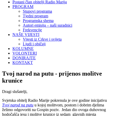
Postani član obitelji Radio Marija
PROGRAM
Stupovi programa
Tjedni program
Programska shema
Autori emisija – naši suradnici
Frekvencije
NAŠE VIJESTI
Vijesti iz Crkve i svijeta
Ljudi i običaji
KOLUMNE
VOLONTERI
DONIRAJTE
KONTAKT
Tvoj narod na putu - prijenos molitve
krunice
Dragi slušatelji,
Svjetska obitelj Radio Marije pokrenula je ove godine inicijativu
Tvoj narod na putu
u kojoj molitvom, postom i dobrim djelima
želimo odgovoriti na Gospin poziv. Jedan dio ovoga duhovnog
hodočašća jesu i molitve krunice iz sedam glavnih mjesta