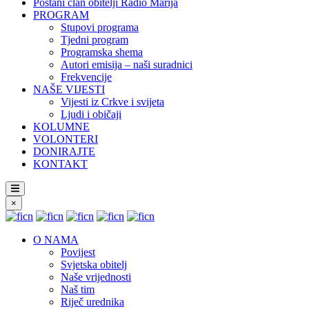
Postani član obitelji Radio Marija
PROGRAM
Stupovi programa
Tjedni program
Programska shema
Autori emisija – naši suradnici
Frekvencije
NAŠE VIJESTI
Vijesti iz Crkve i svijeta
Ljudi i običaji
KOLUMNE
VOLONTERI
DONIRAJTE
KONTAKT
×
O NAMA
Povijest
Svjetska obitelj
Naše vrijednosti
Naš tim
Riječ urednika