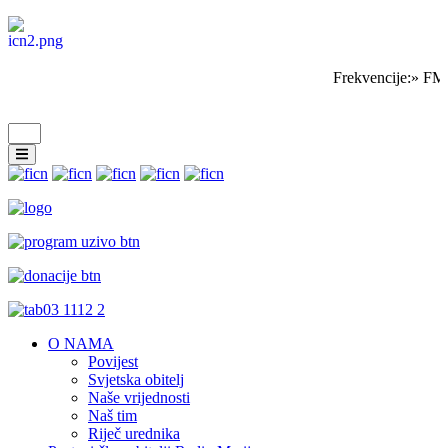
Frekvencije:» FM 
O NAMA
Povijest
Svjetska obitelj
Naše vrijednosti
Naš tim
Riječ urednika