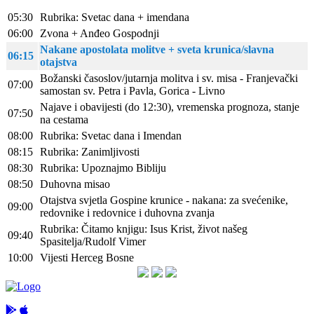
05:30
Rubrika: Svetac dana + imendana
06:00
Zvona + Anđeo Gospodnji
Nakane apostolata molitve + sveta krunica/slavna
06:15
otajstva
Božanski časoslov/jutarnja molitva i sv. misa - Franjevački
07:00
samostan sv. Petra i Pavla, Gorica - Livno
Najave i obavijesti (do 12:30), vremenska prognoza, stanje
07:50
na cestama
08:00
Rubrika: Svetac dana i Imendan
08:15
Rubrika: Zanimljivosti
08:30
Rubrika: Upoznajmo Bibliju
08:50
Duhovna misao
Otajstva svjetla Gospine krunice - nakana: za svećenike,
09:00
redovnike i redovnice i duhovna zvanja
Rubrika: Čitamo knjigu: Isus Krist, život našeg
09:40
Spasitelja/Rudolf Vimer
10:00
Vijesti Herceg Bosne