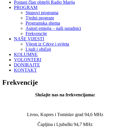
Postani član obitelji Radio Marija
PROGRAM
Stupovi programa
Tjedni program
Programska shema
Autori emisija – naši suradnici
Frekvencije
NAŠE VIJESTI
Vijesti iz Crkve i svijeta
Ljudi i običaji
KOLUMNE
VOLONTERI
DONIRAJTE
KONTAKT
Frekvencije
Slušajte nas na frekvencijama:
Livno, Kupres i Tomislav grad 94,6 MHz
Čapljina i Ljubuški 94,7 MHz