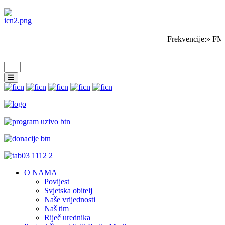
Frekvencije:» FM
O NAMA
Povijest
Svjetska obitelj
Naše vrijednosti
Naš tim
Riječ urednika