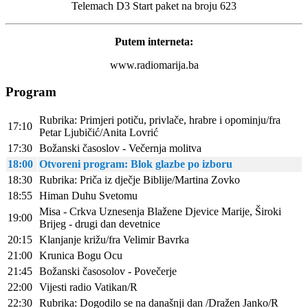
Telemach D3 Start paket na broju 623
Putem interneta:
www.radiomarija.ba
Program
Rubrika: Primjeri potiču, privlače, hrabre i opominju/fra
17:10
Petar Ljubičić/Anita Lovrić
17:30
Božanski časoslov - Večernja molitva
18:00
Otvoreni program: Blok glazbe po izboru
18:30
Rubrika: Priča iz dječje Biblije/Martina Zovko
18:55
Himan Duhu Svetomu
Misa - Crkva Uznesenja Blažene Djevice Marije, Široki
19:00
Brijeg - drugi dan devetnice
20:15
Klanjanje križu/fra Velimir Bavrka
21:00
Krunica Bogu Ocu
21:45
Božanski časosolov - Povečerje
22:00
Vijesti radio Vatikan/R
22:30
Rubrika: Dogodilo se na današnji dan /Dražen Janko/R