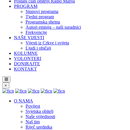
Postani član obitelji Radio Marija
PROGRAM
Stupovi programa
Tjedni program
Programska shema
Autori emisija – naši suradnici
Frekvencije
NAŠE VIJESTI
Vijesti iz Crkve i svijeta
Ljudi i običaji
KOLUMNE
VOLONTERI
DONIRAJTE
KONTAKT
×
O NAMA
Povijest
Svjetska obitelj
Naše vrijednosti
Naš tim
Riječ urednika