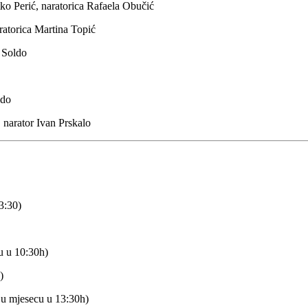
tko Perić, naratorica Rafaela Obučić
ratorica Martina Topić
a Soldo
ldo
 narator Ivan Prskalo
3:30)
cu u 10:30h)
)
 u mjesecu u 13:30h)