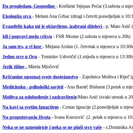
Da progledam, Gospodine
- Krešimir Stjepan Pećar (3.subota u mje
Ekologija srca
- Melani Ana Grbac (drugi i četvrti ponedjeljak u 10:
Evanđelje kako mi je objavljeno, izabrani dijelovi
- p. Mato Anić (
Idi i popravi moju crkvu
- FSR Mostar (2.subota u mjesecu u 20h)
Ja sam trs, a vi loze
- Mirjana Arslan (1. četvrtak u mjesecu u 10:30h
Jedno srce u Ocu
- Tomislav Udovičić (1.srijeda u mjesecu u 13:30h
Jezik tišine -
Mirela Miočević
Kršćanine upoznaj svoje dostojanstvo
- Zajednica Molitva i Riječ 
Medicinsko - psihološki savjeti
- Ana Baotić Bisharat (3.petak u mj
Molitva za oslobođenje i ozdravljenje
/Mato Anić (svaki utorak u 20
Na kavi sa svetim Ignacijem
- Centar Ignacije (2.ponedjeljak u mjes
Na proputovanju života
-
Ivana Knezović (2. petak u mjesecu u 10
Neka se ne uznemiruje i neka se ne plaši srce vaše
- s.Dominika An