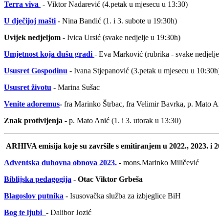
Terra viva
- Viktor Nadarević (4.petak u mjesecu u 13:30)
U dječijoj mašti
- Nina Bandić (1. i 3. subote u 19:30h)
Uvijek nedjeljom
- Ivica Ursić (svake nedjelje u 19:30h)
Umjetnost koja dušu gradi
- Eva Marković (rubrika - svake nedjelj
Ususret Gospodinu
- Ivana Stjepanović (3.petak u mjesecu u 10:30h
Ususret životu
-
Marina Sušac
Venite adoremus
-
fra Marinko Štrbac, fra Velimir Bavrka, p. Mato An
Znak protivljenja
- p. Mato Anić (1. i 3. utorak u 13:30)
ARHIVA emisija koje su završile s emitiranjem u 2022., 2023. i 2
Adventska duhovna obnova 2023.
- mons.Marinko Miličević
Biblijska pedagogija
- Otac Viktor Grbeša
Blagoslov putnika
- Isusovačka služba za izbjeglice BiH
Bog te ljubi
- Dalibor Jozić