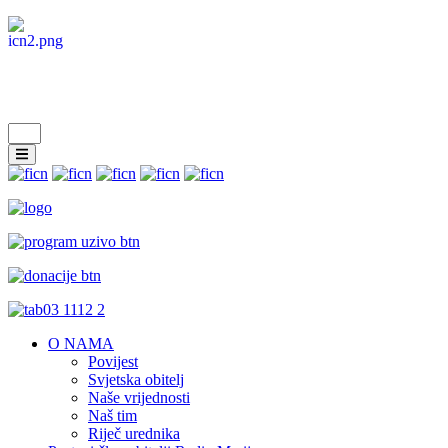
O NAMA
Povijest
Svjetska obitelj
Naše vrijednosti
Naš tim
Riječ urednika