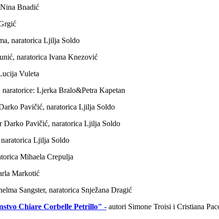
a Nina Bnadić
 Grgić
a, naratorica Ljilja Soldo
munić, naratorica Ivana Knezović
Lucija Vuleta
e, naratorice: Ljerka Bralo&Petra Kapetan
 Darko Pavičić, naratorica Ljilja Soldo
 Darko Pavičić, naratorica Ljilja Soldo
 naratorica Ljilja Soldo
atorica Mihaela Crepulja
Karla Markotić
elma Sangster, naratorica Snježana Dragić
stvo Chiare Corbelle Petrillo" -
autori Simone Troisi i Cristiana Pacc