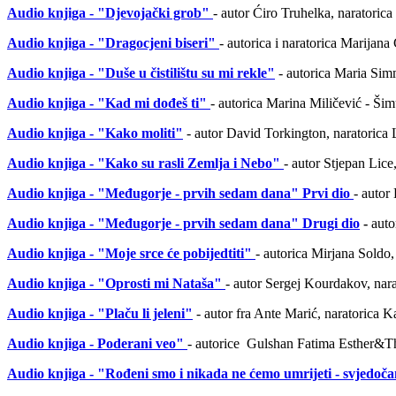
Audio knjiga - "Djevojački grob"
- autor Ćiro Truhelka, naratoric
Audio knjiga - "Dragocjeni biseri"
- autorica i naratorica Marijana
Audio knjiga - "Duše u čistilištu su mi rekle"
- autorica Maria Simm
Audio knjiga - "Kad mi dođeš ti"
- autorica Marina Miličević - Ši
Audio knjiga - "Kako moliti"
- autor David Torkington, naratorica 
Audio knjiga - "Kako su rasli Zemlja i Nebo"
- autor Stjepan Lic
Audio knjiga - "Međugorje - prvih sedam dana" Prvi dio
- autor
Audio knjiga - "Međugorje - prvih sedam dana" Drugi dio
-
autor
Audio knjiga - "Moje srce će pobijedtiti"
- autorica Mirjana Soldo,
Audio knjiga - "Oprosti mi Nataša"
- autor Sergej Kourdakov, nar
Audio knjiga - "Plaču li jeleni"
- autor fra Ante Marić, naratorica 
Audio knjiga - Poderani veo"
- autorice Gulshan Fatima Esther&Th
Audio knjiga - "Rođeni smo i nikada ne ćemo umrijeti - svjedočan