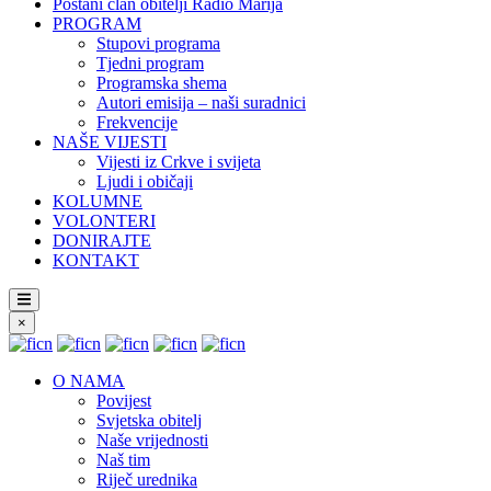
Postani član obitelji Radio Marija
PROGRAM
Stupovi programa
Tjedni program
Programska shema
Autori emisija – naši suradnici
Frekvencije
NAŠE VIJESTI
Vijesti iz Crkve i svijeta
Ljudi i običaji
KOLUMNE
VOLONTERI
DONIRAJTE
KONTAKT
×
O NAMA
Povijest
Svjetska obitelj
Naše vrijednosti
Naš tim
Riječ urednika