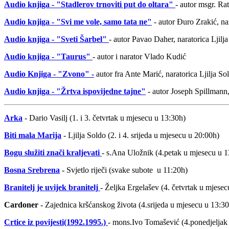
Audio knjiga - "Stadlerov trnoviti put do oltara"
- autor msgr. Ra
Audio knjiga - "Svi me vole, samo tata ne"
- autor Đuro Zrakić, na
Audio knjiga - "Sveti Šarbel"
- autor Pavao Daher, naratorica Ljilj
Audio knjiga - "Taurus"
- autor i narator Vlado Kudić
Audio Knjiga - "Zvono" -
autor fra Ante Marić, naratorica Ljilja So
Audio knjiga - "Žrtva ispovijedne tajne"
- autor Joseph Spillmann,
Arka
- Dario Vasilj (1. i 3. četvrtak u mjesecu u 13:30h)
Biti mala Marija
- Ljilja Soldo (2. i 4. srijeda u mjesecu u 20:00h)
Bogu služiti znači kraljevati
- s.Ana Uložnik (4.petak u mjesecu u 1
Bosna Srebrena
- Svjetlo riječi (svake subote u 11:20h)
Branitelj je uvijek branitelj
- Željka Ergelašev (4. četvrtak u mjese
Cardoner
- Zajednica kršćanskog života (4.srijeda u mjesecu u 13:30
Crtice iz povijesti(1992.1995.)
- mons.Ivo Tomašević (4.ponedjeljak