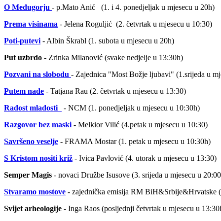
O Međugorju
- p.Mato Anić (1. i 4. ponedjeljak u mjesecu u 20h)
Prema visinama
- Jelena Roguljić (2. četvrtak u mjesecu u 10:30)
Poti-putevi
- Albin Škrabl (1. subota u mjesecu u 20h)
Put uzbrdo
- Zrinka Milanović (svake nedjelje u 13:30h)
Pozvani na slobodu
- Zajednica "Most Božje ljubavi" (1.srijeda u m
Putem nade
- Tatjana Rau (2. četvrtak u mjesecu u 13:30)
Radost mladosti
- NCM (1. ponedjeljak u mjesecu u 10:30h)
Razgovor bez maski
-
Melkior Vilić (4.petak u mjesecu u 10:30)
Savršeno veselje
- FRAMA Mostar (1. petak u mjesecu u 10:30h)
S Kristom nositi križ
- Ivica Pavlović (4. utorak u mjesecu u 13:30)
Semper Magis
- novaci Družbe Isusove (3. srijeda u mjesecu u 20:0
Stvaramo mostove
- zajednička emisija RM BiH&Srbije&Hrvatske (2
Svijet arheologije
- Inga Raos (posljednji četvrtak u mjesecu u 13:30