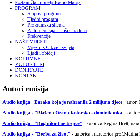
Postani član obitelji Radio Marija
PROGRAM
Stupovi programa
Tjedni program
Programska shema
Autori emisija – naši suradnici
Frekvencije
NAŠE VIJESTI
Vijesti iz Crkve i svijeta
Ljudi i običaji
KOLUMNE
VOLONTERI
DONIRAJTE
KONTAKT
Autori emisija
Audio knjiga - Baraka koja je nahranila 2 milijuna djece
- autor
Audio knjiga - "Blažena Ozana Kotorska - dominikanka"
- autor
Audio knjiga - "Bog nikad ne trepće"
- autorica Regina Brett, nara
Audio knjiga - "Borba za život"
- autorica i naratorica prof.Marina