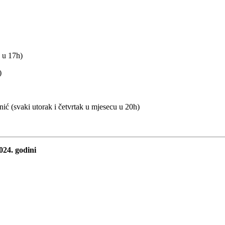
e u 17h)
)
ić (svaki utorak i četvrtak u mjesecu u 20h)
024. godini