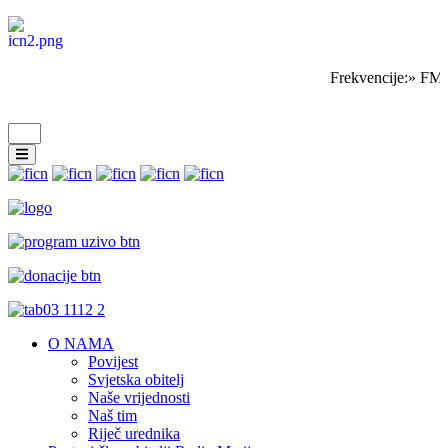
Frekvencije:» FM 
O NAMA
Povijest
Svjetska obitelj
Naše vrijednosti
Naš tim
Riječ urednika