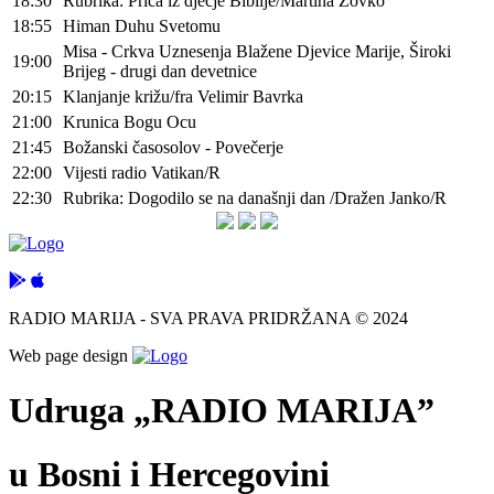
18:30
Rubrika: Priča iz dječje Biblije/Martina Zovko
18:55
Himan Duhu Svetomu
Misa - Crkva Uznesenja Blažene Djevice Marije, Široki
19:00
Brijeg - drugi dan devetnice
20:15
Klanjanje križu/fra Velimir Bavrka
21:00
Krunica Bogu Ocu
21:45
Božanski časosolov - Povečerje
22:00
Vijesti radio Vatikan/R
22:30
Rubrika: Dogodilo se na današnji dan /Dražen Janko/R
RADIO MARIJA - SVA PRAVA PRIDRŽANA © 2024
Web page design
Udruga „RADIO MARIJA”
u Bosni i Hercegovini