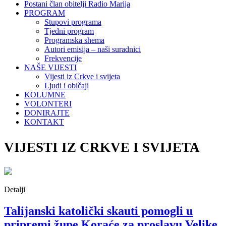
Postani član obitelji Radio Marija
PROGRAM
Stupovi programa
Tjedni program
Programska shema
Autori emisija – naši suradnici
Frekvencije
NAŠE VIJESTI
Vijesti iz Crkve i svijeta
Ljudi i običaji
KOLUMNE
VOLONTERI
DONIRAJTE
KONTAKT
VIJESTI IZ CRKVE I SVIJETA
Detalji
Talijanski katolički skauti pomogli u
pripremi župe Koraće za proslavu Velike