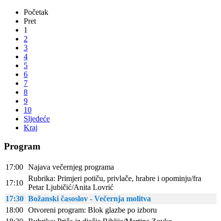
Početak
Pret
1
2
3
4
5
6
7
8
9
10
Sljedeće
Kraj
Program
17:00
Najava večernjeg programa
Rubrika: Primjeri potiču, privlače, hrabre i opominju/fra
17:10
Petar Ljubičić/Anita Lovrić
17:30
Božanski časoslov - Večernja molitva
18:00
Otvoreni program: Blok glazbe po izboru