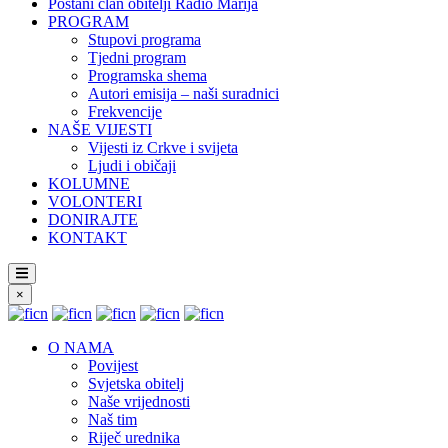
Postani član obitelji Radio Marija
PROGRAM
Stupovi programa
Tjedni program
Programska shema
Autori emisija – naši suradnici
Frekvencije
NAŠE VIJESTI
Vijesti iz Crkve i svijeta
Ljudi i običaji
KOLUMNE
VOLONTERI
DONIRAJTE
KONTAKT
×
O NAMA
Povijest
Svjetska obitelj
Naše vrijednosti
Naš tim
Riječ urednika