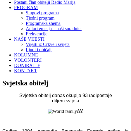
Postani član obitelji Radio Marija
PROGRAM
Stupovi programa
Tjedni program
Programska shema
Autori emisija – naši suradnici
Frekvencije
NAŠE VIJESTI
Vijesti iz Crkve i svijeta
Ljudi i običaji
KOLUMNE
VOLONTERI
DONIRAJTE
KONTAKT
Svjetska obitelj
Svjetska obitelj danas okuplja 93 radipostaje
diljem svijeta