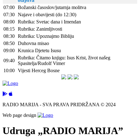
otajstva
07:00
Božanski časoslov/jutarnja molitva
07:30
Najave i obavijesti (do 12:30)
08:00
Rubrika: Svetac dana i Imendan
08:15
Rubrika: Zanimljivosti
08:30
Rubrika: Upoznajmo Bibliju
08:50
Duhovna misao
09:00
Krunica Djetetu Isusu
Rubrika: Čitamo knjigu: Isus Krist, život našeg
09:40
Spasitelja/Rudolf Vimer
10:00
Vijesti Herceg Bosne
RADIO MARIJA - SVA PRAVA PRIDRŽANA © 2024
Web page design
Udruga „RADIO MARIJA”