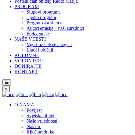
Postani član obitelji Radio Marija
PROGRAM
Stupovi programa
Tjedni program
Programska shema
Autori emisija – naši suradnici
Frekvencije
NAŠE VIJESTI
Vijesti iz Crkve i svijeta
Ljudi i običaji
KOLUMNE
VOLONTERI
DONIRAJTE
KONTAKT
×
O NAMA
Povijest
Svjetska obitelj
Naše vrijednosti
Naš tim
Riječ urednika