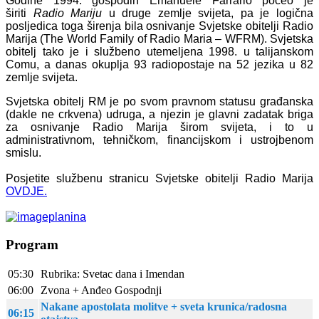
Godine 1994. gospodin Emanuele Farrario počeo je
širiti
Radio Mariju
u druge zemlje svijeta, pa je logična
posljedica toga širenja bila osnivanje Svjetske obitelji Radio
Marija (The World Family of Radio Maria – WFRM). Svjetska
obitelj tako je i službeno utemeljena 1998. u talijanskom
Comu, a danas okuplja 93 radiopostaje na 52 jezika u 82
zemlje svijeta.
Svjetska obitelj RM je po svom pravnom statusu građanska
(dakle ne crkvena) udruga, a njezin je glavni zadatak briga
za osnivanje Radio Marija širom svijeta, i to u
administrativnom, tehničkom, financijskom i ustrojbenom
smislu.
Posjetite službenu stranicu Svjetske obitelji Radio Marija
OVDJE.
Program
05:30
Rubrika: Svetac dana i Imendan
06:00
Zvona + Anđeo Gospodnji
Nakane apostolata molitve + sveta krunica/radosna
06:15