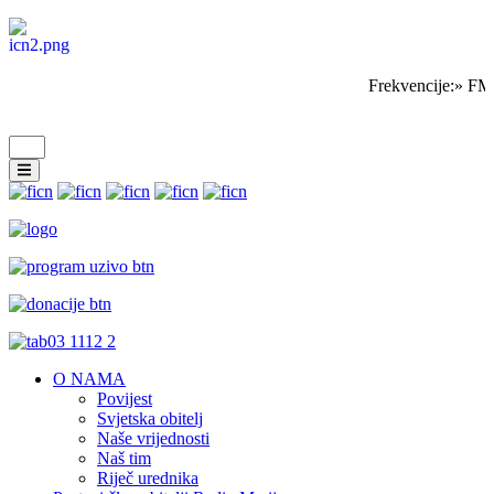
Frekvencije:» FM
O NAMA
Povijest
Svjetska obitelj
Naše vrijednosti
Naš tim
Riječ urednika