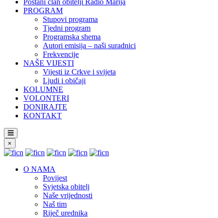
Postani član obitelji Radio Marija
PROGRAM
Stupovi programa
Tjedni program
Programska shema
Autori emisija – naši suradnici
Frekvencije
NAŠE VIJESTI
Vijesti iz Crkve i svijeta
Ljudi i običaji
KOLUMNE
VOLONTERI
DONIRAJTE
KONTAKT
×
O NAMA
Povijest
Svjetska obitelj
Naše vrijednosti
Naš tim
Riječ urednika