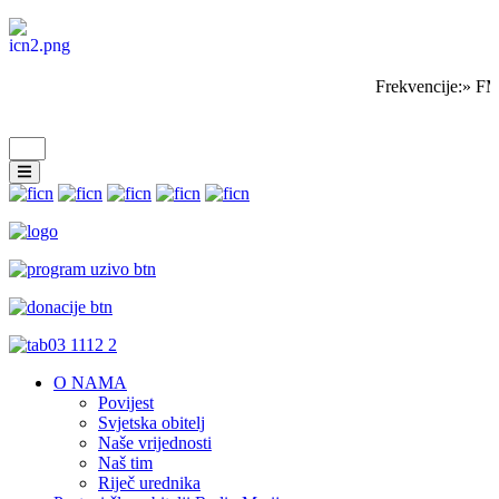
Frekvencije:» FM
O NAMA
Povijest
Svjetska obitelj
Naše vrijednosti
Naš tim
Riječ urednika