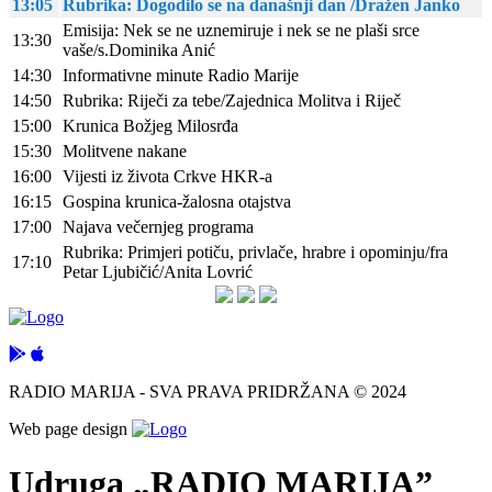
13:05
Rubrika: Dogodilo se na današnji dan /Dražen Janko
Emisija: Nek se ne uznemiruje i nek se ne plaši srce
13:30
vaše/s.Dominika Anić
14:30
Informativne minute Radio Marije
14:50
Rubrika: Riječi za tebe/Zajednica Molitva i Riječ
15:00
Krunica Božjeg Milosrđa
15:30
Molitvene nakane
16:00
Vijesti iz života Crkve HKR-a
16:15
Gospina krunica-žalosna otajstva
17:00
Najava večernjeg programa
Rubrika: Primjeri potiču, privlače, hrabre i opominju/fra
17:10
Petar Ljubičić/Anita Lovrić
RADIO MARIJA - SVA PRAVA PRIDRŽANA © 2024
Web page design
Udruga „RADIO MARIJA”