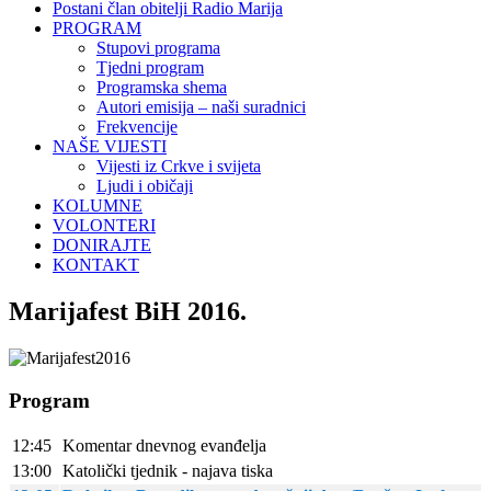
Postani član obitelji Radio Marija
PROGRAM
Stupovi programa
Tjedni program
Programska shema
Autori emisija – naši suradnici
Frekvencije
NAŠE VIJESTI
Vijesti iz Crkve i svijeta
Ljudi i običaji
KOLUMNE
VOLONTERI
DONIRAJTE
KONTAKT
Marijafest BiH 2016.
Program
12:45
Komentar dnevnog evanđelja
13:00
Katolički tjednik - najava tiska