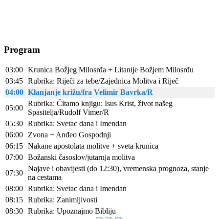
Program
03:00
Krunica Božjeg Milosrđa + Litanije Božjem Milosrđu
03:45
Rubrika: Riječi za tebe/Zajednica Molitva i Riječ
04:00
Klanjanje križu/fra Velimir Bavrka/R
Rubrika: Čitamo knjigu: Isus Krist, život našeg
05:00
Spasitelja/Rudolf Vimer/R
05:30
Rubrika: Svetac dana i Imendan
06:00
Zvona + Anđeo Gospodnji
06:15
Nakane apostolata molitve + sveta krunica
07:00
Božanski časoslov/jutarnja molitva
Najave i obavijesti (do 12:30), vremenska prognoza, stanje
07:30
na cestama
08:00
Rubrika: Svetac dana i Imendan
08:15
Rubrika: Zanimljivosti
08:30
Rubrika: Upoznajmo Bibliju