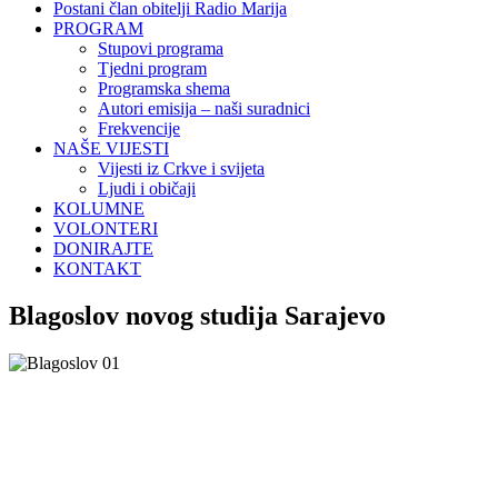
Postani član obitelji Radio Marija
PROGRAM
Stupovi programa
Tjedni program
Programska shema
Autori emisija – naši suradnici
Frekvencije
NAŠE VIJESTI
Vijesti iz Crkve i svijeta
Ljudi i običaji
KOLUMNE
VOLONTERI
DONIRAJTE
KONTAKT
Blagoslov novog studija Sarajevo