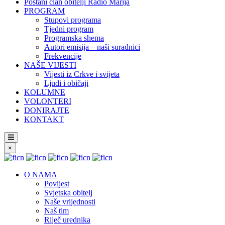
Postani član obitelji Radio Marija
PROGRAM
Stupovi programa
Tjedni program
Programska shema
Autori emisija – naši suradnici
Frekvencije
NAŠE VIJESTI
Vijesti iz Crkve i svijeta
Ljudi i običaji
KOLUMNE
VOLONTERI
DONIRAJTE
KONTAKT
×
O NAMA
Povijest
Svjetska obitelj
Naše vrijednosti
Naš tim
Riječ urednika