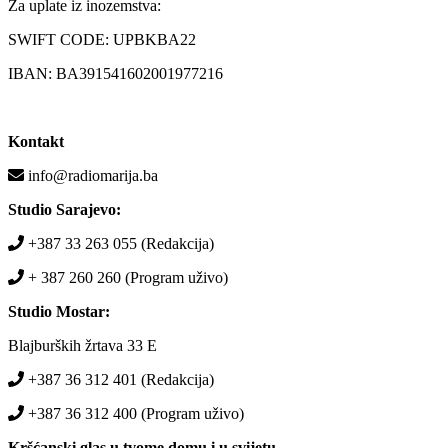
Za uplate iz inozemstva:
SWIFT CODE: UPBKBA22
IBAN: BA391541602001977216
Kontakt
info@radiomarija.ba
Studio Sarajevo:
+387 33 263 055 (Redakcija)
+ 387 260 260 (Program uživo)
Studio Mostar:
Blajburških žrtava 33 E
+387 36 312 401 (Redakcija)
+387 36 312 400 (Program uživo)
Kršćanski glas u tvome domu i u svijetu