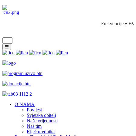
Frekvencije:» FM 
O NAMA
Povijest
Svjetska obitelj
Naše vrijednosti
Naš tim
Riječ urednika