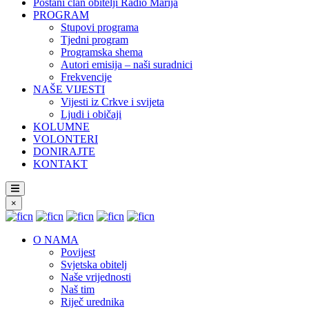
Postani član obitelji Radio Marija
PROGRAM
Stupovi programa
Tjedni program
Programska shema
Autori emisija – naši suradnici
Frekvencije
NAŠE VIJESTI
Vijesti iz Crkve i svijeta
Ljudi i običaji
KOLUMNE
VOLONTERI
DONIRAJTE
KONTAKT
×
O NAMA
Povijest
Svjetska obitelj
Naše vrijednosti
Naš tim
Riječ urednika