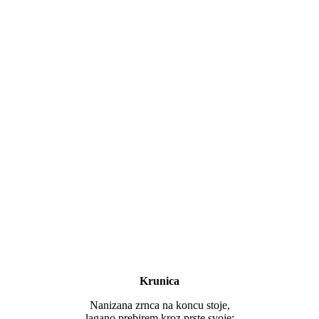
Krunica
Nanizana zrnca na koncu stoje,
lagano prebirem kroz prste svoje;