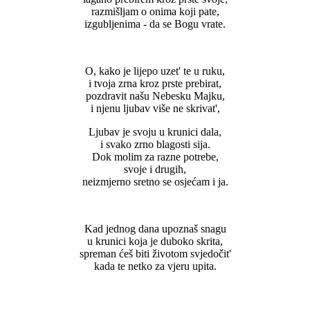
razmišljam o onima koji pate,
izgubljenima - da se Bogu vrate.
O, kako je lijepo uzet' te u ruku,
i tvoja zrna kroz prste prebirat,
pozdravit našu Nebesku Majku,
i njenu ljubav više ne skrivat',
Ljubav je svoju u krunici dala,
i svako zrno blagosti sija.
Dok molim za razne potrebe,
svoje i drugih,
neizmjerno sretno se osjećam i ja.
Kad jednog dana upoznaš snagu
u krunici koja je duboko skrita,
spreman ćeš biti životom svjedočit'
kada te netko za vjeru upita.