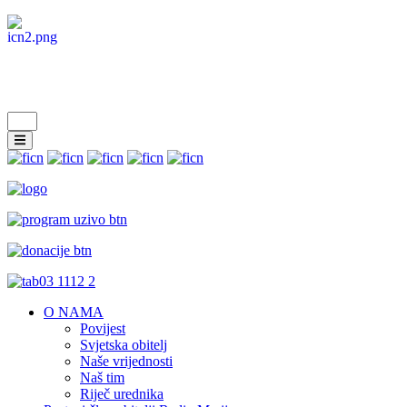
O NAMA
Povijest
Svjetska obitelj
Naše vrijednosti
Naš tim
Riječ urednika