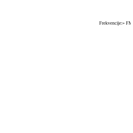
Frekvencije:» FM S