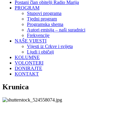
Postani član obitelji Radio Marija
PROGRAM
Stupovi programa
Tjedni program
Programska shema
Autori emisija – naši suradnici
Frekvencije
NAŠE VIJESTI
Vijesti iz Crkve i svijeta
Ljudi i običaji
KOLUMNE
VOLONTERI
DONIRAJTE
KONTAKT
Krunica