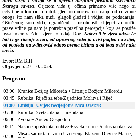
novu viziju i stavlja se u opreku naspram prividnih svećenika
Staroga saveza.
Osjetom vida tj. očima primamo više nego tri
četvrtine informacija a dok gledamo uočavamo manje od četvrtine
onoga što nam slika nudi, glagoli gledati i vidjeti ne podudaraju.
Oštećenog smo vida, ograničenih sposobnosti, slijepci za uočiti
prave vrline pa nam je potrebna pravilna percepcija koja se postiže
usvajanjem vještina vjere koju daje Bog.
Kakva ti je vjera takvo će
biti tvoje viđenje stvari, od ispravnog viđenja ovisi pogled na svijet,
od pogleda na svijet ovisi odnos prema bićima a od toga ovisi naša
sreća.
Izvor: RM BiH
Objavljeno: 27. 10. 2024.
Program
03:00
Krunica Božjeg Milosrđa + Litanije Božjem Milosrđu
03:45
Rubrika: Riječi za tebe/Zajednica Molitva i Riječ
04:00
Emisija: Uvijek nedjeljom/ Ivica Ursić/R
05:30
Rubrika: Svetac dana + imendana
06:00
Zvona + Anđeo Gospodnji
06:15
Nakane apostolata molitve + sveta krunica/radosna otajstva
Misa - samostan i župa Uznesenja Blažene Djevice Marije,
07:00