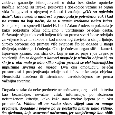
zakletva garancije istinoljubivosti u doba bez široke upotrebe
naočala. Mnoge su izreke, poslovice i doskočice vezane za organ
vida što govori o njegovoj važnosti i značaju.
„Oči su ogledalo
duše“, kaže narodna mudrost, a puno puta je potvrđeno, čak i kad
ne znamo na koji način, da se u starim izrekama nalazi istina
.
Studija koju su sproveli Daniel H. Lee i Adam Anderson pokazala je
kako pokretima očiju očitujemo i utvrđujemo osjećaje osoba.
Sužavanje očiju tako vodi boljem fokusu prema stvari što se odvijalo
za vrijeme lova ili sukoba a kod modernog čovjeka u stanju ljutnje.
Široko otvorene oči primaju više svjetlosti što se događa u stanju
divljenja, ushićenja i čuđenja. Oko je čudesan organ sličan kameri.
Ispravnije kazano, ona sliči oku koji je nastao prije i još uvijek je
savršeniji.
Što se događa u kameri moguće je tehnički objasniti, no
što je u oku malo je teže: slika svijeta prenosi se elektrokemijskim
impulsima živcima do mozga
. Dva oka omogućuju osjećaj
prostornosti i procjenjivanja udaljenosti i brzine kretanja objekta.
Neurološki naučeno ili istrenirano, usredotočujemo se prema
važnijim stvarima.
Događa se tako da neke predmete ne uočavamo, organ vida ih tretira
kao beznačajne, nevažne, višak informacije, po složenom
neistraženom kriteriju, kako kaže stara izreka: ljepota je u oku
promatrača.
Vidimo ali ne svaku stvar, slijepi smo za mnoge
predmete, događaje i pojave pa se postavlja pitanje kako vidimo,
što gledamo, koje stvarnosti uočavamo, jer zamjećivanje kao oblik