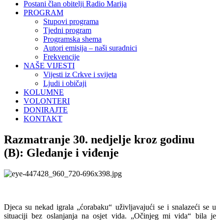
Postani član obitelji Radio Marija
PROGRAM
Stupovi programa
Tjedni program
Programska shema
Autori emisija – naši suradnici
Frekvencije
NAŠE VIJESTI
Vijesti iz Crkve i svijeta
Ljudi i običaji
KOLUMNE
VOLONTERI
DONIRAJTE
KONTAKT
Razmatranje 30. nedjelje kroz godinu
(B): Gledanje i viđenje
Djeca su nekad igrala „ćorabaku“ uživljavajući se i snalazeći se u
situaciji bez oslanjanja na osjet vida. „Očinjeg mi vida“ bila je