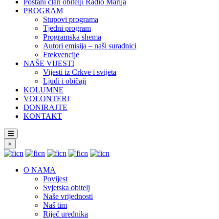
Postani član obitelji Radio Marija
PROGRAM
Stupovi programa
Tjedni program
Programska shema
Autori emisija – naši suradnici
Frekvencije
NAŠE VIJESTI
Vijesti iz Crkve i svijeta
Ljudi i običaji
KOLUMNE
VOLONTERI
DONIRAJTE
KONTAKT
×
O NAMA
Povijest
Svjetska obitelj
Naše vrijednosti
Naš tim
Riječ urednika