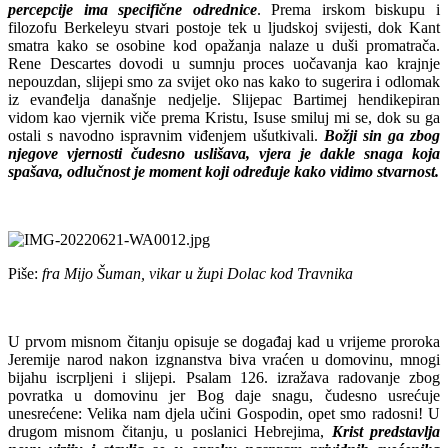
percepcije ima specifične odrednice
. Prema irskom biskupu i
filozofu Berkeleyu stvari postoje tek u ljudskoj svijesti, dok Kant
smatra kako se osobine kod opažanja nalaze u duši promatrača.
Rene Descartes dovodi u sumnju proces uočavanja kao krajnje
nepouzdan, slijepi smo za svijet oko nas kako to sugerira i odlomak
iz evanđelja današnje nedjelje. Slijepac Bartimej hendikepiran
vidom kao vjernik viče prema Kristu, Isuse smiluj mi se, dok su ga
ostali s navodno ispravnim viđenjem ušutkivali.
Božji sin ga zbog
njegove vjernosti čudesno uslišava, vjera je dakle snaga koja
spašava, odlučnost je moment koji određuje kako vidimo stvarnost.
Piše:
fra Mijo Šuman, vikar u župi Dolac kod Travnika
U prvom misnom čitanju opisuje se događaj kad u vrijeme proroka
Jeremije narod nakon izgnanstva biva vraćen u domovinu, mnogi
bijahu iscrpljeni i slijepi. Psalam 126. izražava radovanje zbog
povratka u domovinu jer Bog daje snagu, čudesno usrećuje
unesrećene: Velika nam djela učini Gospodin, opet smo radosni! U
drugom misnom čitanju, u poslanici Hebrejima,
Krist predstavlja