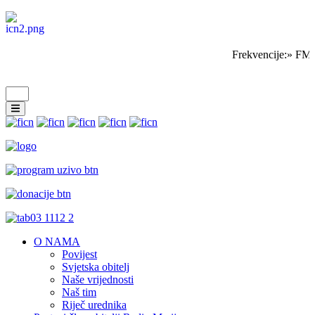
Frekvencije:» FM 
O NAMA
Povijest
Svjetska obitelj
Naše vrijednosti
Naš tim
Riječ urednika