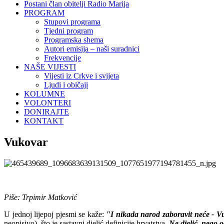
Postani član obitelji Radio Marija
PROGRAM
Stupovi programa
Tjedni program
Programska shema
Autori emisija – naši suradnici
Frekvencije
NAŠE VIJESTI
Vijesti iz Crkve i svijeta
Ljudi i običaji
KOLUMNE
VOLONTERI
DONIRAJTE
KONTAKT
Vukovar
Piše: Trpimir Matković
U jednoj lijepoj pjesmi se kaže:
"I nikada narod zaboravit neće - V
neopisivo), što je sastavni djelić definicije hrvatstva.
Ne djelić, nego 