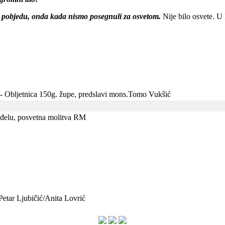
 pobjedu, onda kada nismo posegnuli za osvetom.
Nije bilo osvete. U B
- Obljetnica 150g. župe, predslavi mons.Tomo Vukšić
nđelu, posvetna molitva RM
 Petar Ljubičić/Anita Lovrić