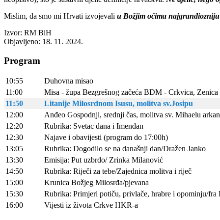
Mislim, da smo mi Hrvati izvojevali
u Božjim očima najgrandiozniju
Izvor: RM BiH
Objavljeno: 18. 11. 2024.
Program
10:55
Duhovna misao
11:00
Misa - župa Bezgrešnog začeća BDM - Crkvica, Zenica 
11:50
Litanije Milosrdnom Isusu, molitva sv.Josipu
12:00
Anđeo Gospodnji, srednji čas, molitva sv. Mihaelu arka
12:20
Rubrika: Svetac dana i Imendan
12:30
Najave i obavijesti (program do 17:00h)
13:05
Rubrika: Dogodilo se na današnji dan/Dražen Janko
13:30
Emisija: Put uzbrdo/ Zrinka Milanović
14:50
Rubrika: Riječi za tebe/Zajednica molitva i riječ
15:00
Krunica Božjeg Milosrđa/pjevana
15:30
Rubrika: Primjeri potiču, privlače, hrabre i opominju/fra
16:00
Vijesti iz života Crkve HKR-a