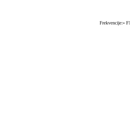
Frekvencije:» FM 