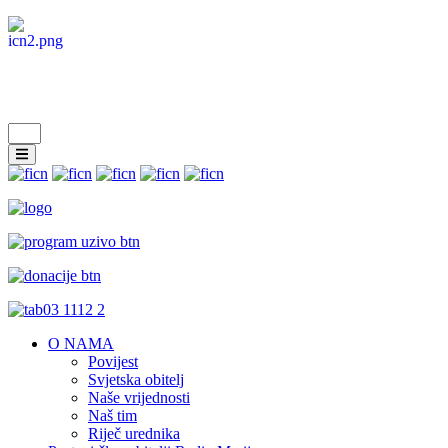
O NAMA
Povijest
Svjetska obitelj
Naše vrijednosti
Naš tim
Riječ urednika