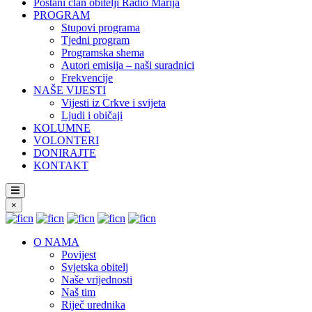
Postani član obitelji Radio Marija
PROGRAM
Stupovi programa
Tjedni program
Programska shema
Autori emisija – naši suradnici
Frekvencije
NAŠE VIJESTI
Vijesti iz Crkve i svijeta
Ljudi i običaji
KOLUMNE
VOLONTERI
DONIRAJTE
KONTAKT
×
O NAMA
Povijest
Svjetska obitelj
Naše vrijednosti
Naš tim
Riječ urednika