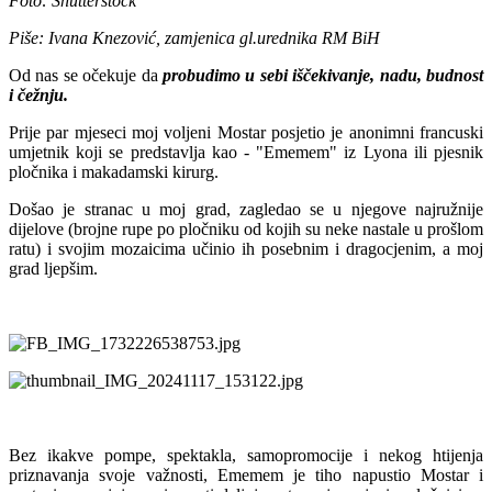
Foto: Shutterstock
Piše: Ivana Knezović, zamjenica gl.urednika RM BiH
Od nas se očekuje da
probudimo u sebi iščekivanje, nadu, budnost
i čežnju.
Prije par mjeseci moj voljeni Mostar posjetio je anonimni francuski
umjetnik koji se predstavlja kao - "Ememem" iz Lyona ili pjesnik
pločnika i makadamski kirurg.
Došao je stranac u moj grad, zagledao se u njegove najružnije
dijelove (brojne rupe po pločniku od kojih su neke nastale u prošlom
ratu) i svojim mozaicima učinio ih posebnim i dragocjenim, a moj
grad ljepšim.
Bez ikakve pompe, spektakla, samopromocije i nekog htijenja
priznavanja svoje važnosti, Ememem je tiho napustio Mostar i