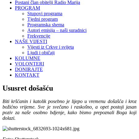
Postani član obitelji Radio Marija
PROGRAM
Stupovi programa
Tjedni program
Programska shema
Autori emisija – naši suradnici
Frekvencije
NAŠE VIJESTI
Vijesti iz Crkve i svijeta
Ljudi i običaji
KOLUMNE
VOLONTERI
DONIRAJTE
KONTAKT
Ususret došašću
Biti kršćanin i katolik posebno je lijepo u vremenu došašća i kroz
božićno vrijeme. Sve je svečano i raskošno, a opet postoji jasan
poziv za naše osobno bdjenje, kako bismo prepoznali Boga koji
dolazi.