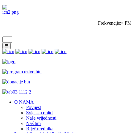
Frekvencije:» FM 
O NAMA
Povijest
Svjetska obitelj
Naše vrijednosti
Naš tim
Riječ urednika