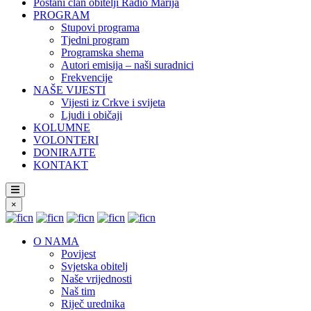
Postani član obitelji Radio Marija
PROGRAM
Stupovi programa
Tjedni program
Programska shema
Autori emisija – naši suradnici
Frekvencije
NAŠE VIJESTI
Vijesti iz Crkve i svijeta
Ljudi i običaji
KOLUMNE
VOLONTERI
DONIRAJTE
KONTAKT
×
O NAMA
Povijest
Svjetska obitelj
Naše vrijednosti
Naš tim
Riječ urednika