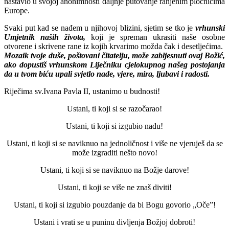
nastavio u svojoj anonimnosti daljnje putovanje ranjenim pločnicima
Europe.
Svaki put kad se nađem u njihovoj blizini, sjetim se tko je
vrhunski
Umjetnik naših života,
koji je spreman ukrasiti naše osobne
otvorene i skrivene rane iz kojih krvarimo možda čak i desetljećima.
Mozaik tvoje duše, poštovani čitatelju, može zabljesnuti ovaj Božić,
ako dopustiš vrhunskom Liječniku cjelokupnog našeg postojanja
da u tvom biću upali svjetlo nade, vjere, mira, ljubavi i radosti.
Riječima sv.Ivana Pavla II, ustanimo u budnosti!
Ustani, ti koji si se razočarao!
Ustani, ti koji si izgubio nadu!
Ustani, ti koji si se naviknuo na jednoličnost i više ne vjeruješ da se
može izgraditi nešto novo!
Ustani, ti koji si se naviknuo na Božje darove!
Ustani, ti koji se više ne znaš diviti!
Ustani, ti koji si izgubio pouzdanje da bi Bogu govorio „Oče”!
Ustani i vrati se u puninu divljenja Božjoj dobroti!