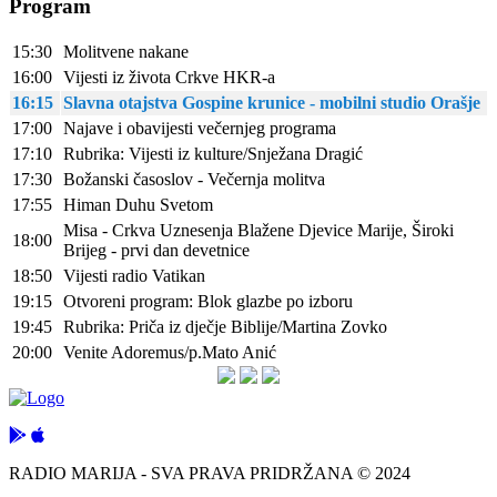
Program
15:30
Molitvene nakane
16:00
Vijesti iz života Crkve HKR-a
16:15
Slavna otajstva Gospine krunice - mobilni studio Orašje
17:00
Najave i obavijesti večernjeg programa
17:10
Rubrika: Vijesti iz kulture/Snježana Dragić
17:30
Božanski časoslov - Večernja molitva
17:55
Himan Duhu Svetom
Misa - Crkva Uznesenja Blažene Djevice Marije, Široki
18:00
Brijeg - prvi dan devetnice
18:50
Vijesti radio Vatikan
19:15
Otvoreni program: Blok glazbe po izboru
19:45
Rubrika: Priča iz dječje Biblije/Martina Zovko
20:00
Venite Adoremus/p.Mato Anić
RADIO MARIJA - SVA PRAVA PRIDRŽANA © 2024