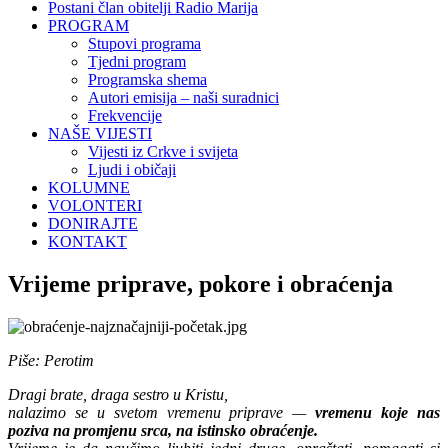
Postani član obitelji Radio Marija
PROGRAM
Stupovi programa
Tjedni program
Programska shema
Autori emisija – naši suradnici
Frekvencije
NAŠE VIJESTI
Vijesti iz Crkve i svijeta
Ljudi i običaji
KOLUMNE
VOLONTERI
DONIRAJTE
KONTAKT
Vrijeme priprave, pokore i obraćenja
Piše: Perotim
Dragi brate, draga sestro u Kristu,
nalazimo se u svetom vremenu priprave —
vremenu koje nas
poziva na promjenu srca, na istinsko obraćenje.