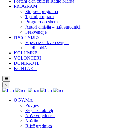
Postani član obitelji Radio Marija
PROGRAM
Stupovi programa
Tjedni program
Programska shema
Autori emisija – naši suradnici
Frekvencije
NAŠE VIJESTI
Vijesti iz Crkve i svijeta
Ljudi i običaji
KOLUMNE
VOLONTERI
DONIRAJTE
KONTAKT
×
O NAMA
Povijest
Svjetska obitelj
Naše vrijednosti
Naš tim
Riječ urednika