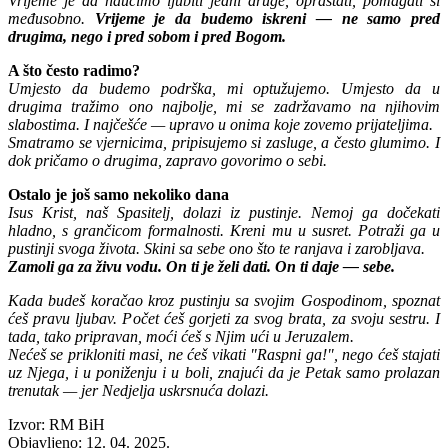
Vrijeme je da naučimo ljubiti jedni druge, opraštati, pomagati si
međusobno.
Vrijeme je da budemo iskreni — ne samo pred
drugima, nego i pred sobom i pred Bogom.
A što često radimo?
Umjesto da budemo podrška, mi optužujemo. Umjesto da u
drugima tražimo ono najbolje, mi se zadržavamo na njihovim
slabostima. I najčešće — upravo u onima koje zovemo prijateljima.
Smatramo se vjernicima, pripisujemo si zasluge, a često glumimo. I
dok pričamo o drugima, zapravo govorimo o sebi.
Ostalo je još samo nekoliko dana
Isus Krist, naš Spasitelj, dolazi iz pustinje. Nemoj ga dočekati
hladno, s grančicom formalnosti. Kreni mu u susret. Potraži ga u
pustinji svoga života. Skini sa sebe ono što te ranjava i zarobljava.
Zamoli ga za živu vodu. On ti je želi dati. On ti daje — sebe.
Kada budeš koračao kroz pustinju sa svojim Gospodinom, spoznat
ćeš pravu ljubav. Počet ćeš gorjeti za svog brata, za svoju sestru. I
tada, tako pripravan, moći ćeš s Njim ući u Jeruzalem.
Nećeš se prikloniti masi, ne ćeš vikati "Raspni ga!", nego ćeš stajati
uz Njega, i u poniženju i u boli, znajući da je Petak samo prolazan
trenutak — jer Nedjelja uskrsnuća dolazi.
Izvor: RM BiH
Objavljeno: 12. 04. 2025.