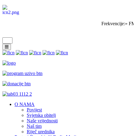
Frekvencije:» FM
O NAMA
Povijest
Svjetska obitelj
Naše vrijednosti
Naš tim
Riječ urednika