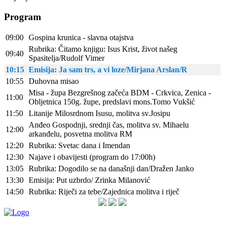
Program
09:00
Gospina krunica - slavna otajstva
Rubrika: Čitamo knjigu: Isus Krist, život našeg
09:40
Spasitelja/Rudolf Vimer
10:15
Emisija: Ja sam trs, a vi loze/Mirjana Arslan/R
10:55
Duhovna misao
Misa - župa Bezgrešnog začeća BDM - Crkvica, Zenica -
11:00
Obljetnica 150g. župe, predslavi mons.Tomo Vukšić
11:50
Litanije Milosrdnom Isusu, molitva sv.Josipu
Anđeo Gospodnji, srednji čas, molitva sv. Mihaelu
12:00
arkanđelu, posvetna molitva RM
12:20
Rubrika: Svetac dana i Imendan
12:30
Najave i obavijesti (program do 17:00h)
13:05
Rubrika: Dogodilo se na današnji dan/Dražen Janko
13:30
Emisija: Put uzbrdo/ Zrinka Milanović
14:50
Rubrika: Riječi za tebe/Zajednica molitva i riječ