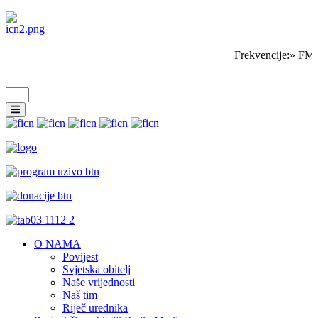
Frekvencije:» FM 
O NAMA
Povijest
Svjetska obitelj
Naše vrijednosti
Naš tim
Riječ urednika