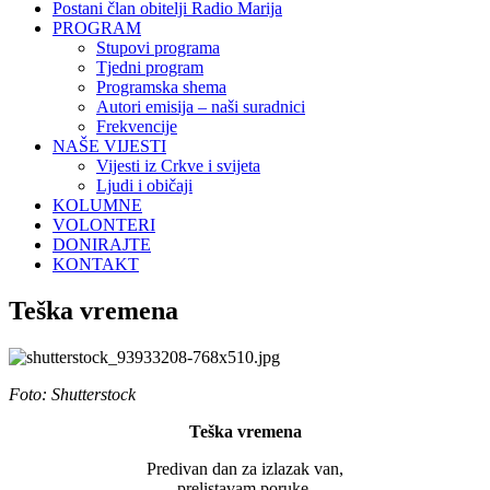
Postani član obitelji Radio Marija
PROGRAM
Stupovi programa
Tjedni program
Programska shema
Autori emisija – naši suradnici
Frekvencije
NAŠE VIJESTI
Vijesti iz Crkve i svijeta
Ljudi i običaji
KOLUMNE
VOLONTERI
DONIRAJTE
KONTAKT
Teška vremena
Foto: Shutterstock
Teška vremena
Predivan dan za izlazak van,
prelistavam poruke,