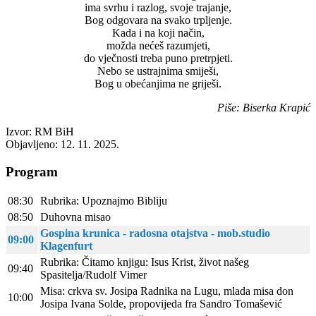
ima svrhu i razlog, svoje trajanje,
Bog odgovara na svako trpljenje.
Kada i na koji način,
možda nećeš razumjeti,
do vječnosti treba puno pretrpjeti.
Nebo se ustrajnima smiješi,
Bog u obećanjima ne griješi.
Piše: Biserka Krapić
Izvor: RM BiH
Objavljeno: 12. 11. 2025.
Program
08:30
Rubrika: Upoznajmo Bibliju
08:50
Duhovna misao
Gospina krunica - radosna otajstva - mob.studio
09:00
Klagenfurt
Rubrika: Čitamo knjigu: Isus Krist, život našeg
09:40
Spasitelja/Rudolf Vimer
Misa: crkva sv. Josipa Radnika na Lugu, mlada misa don
10:00
Josipa Ivana Solde, propovijeda fra Sandro Tomašević