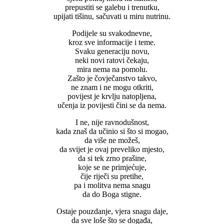
prepustiti se galebu i trenutku,
upijati tišinu, sačuvati u miru nutrinu.
Podijele su svakodnevne,
kroz sve informacije i teme.
Svaku generaciju novu,
neki novi ratovi čekaju,
mira nema na pomolu.
Zašto je čovječanstvo takvo,
ne znam i ne mogu otkriti,
povijest je krvlju natopljena,
učenja iz povijesti čini se da nema.
I ne, nije ravnodušnost,
kada znaš da učinio si što si mogao,
da više ne možeš,
da svijet je ovaj preveliko mjesto,
da si tek zrno prašine,
koje se ne primjećuje,
čije riječi su pretihe,
pa i molitva nema snagu
da do Boga stigne.
Ostaje pouzdanje, vjera snagu daje,
da sve loše što se događa,