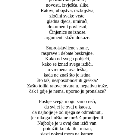
novosti, izvješća, slike.
Ratovi, ubojstva, razbojstva,
zločini svake vrste,
gladna djeca, umirući,
dokumenti povijesni,
Činjenice se iznose,
argumenti slažu dokaze.
Suprotstavljene strane,
rasprave i debate beskrajne.
Kako od svega pobjeći,
kako se iznad svega izdići,
u vremena ova teška,
kada ne znaš što je istina,
što laž, nesposobnost ili greška?
Zašto toliki ratove otvaraju, negativu traže,
čak i gdje je nema, uporno ju pronalaze?
Poslije svega mogu samo reći,
da svijet je ovaj u kaosu,
da najbolje je od njega se odmaknuti,
jer nikoga i ništa ne možeš promijeniti.
Najbolje je u ovaj dan izići van,
potražiti kutak tih i miran,
sjesti pokraj mora na kamen,