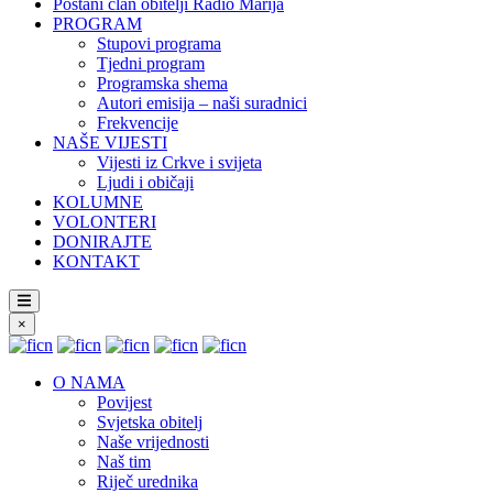
Postani član obitelji Radio Marija
PROGRAM
Stupovi programa
Tjedni program
Programska shema
Autori emisija – naši suradnici
Frekvencije
NAŠE VIJESTI
Vijesti iz Crkve i svijeta
Ljudi i običaji
KOLUMNE
VOLONTERI
DONIRAJTE
KONTAKT
×
O NAMA
Povijest
Svjetska obitelj
Naše vrijednosti
Naš tim
Riječ urednika