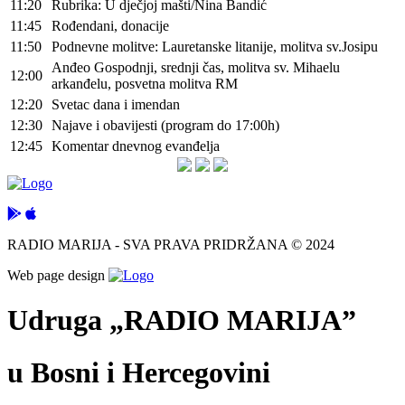
11:20
Rubrika: U dječjoj mašti/Nina Bandić
11:45
Rođendani, donacije
11:50
Podnevne molitve: Lauretanske litanije, molitva sv.Josipu
Anđeo Gospodnji, srednji čas, molitva sv. Mihaelu
12:00
arkanđelu, posvetna molitva RM
12:20
Svetac dana i imendan
12:30
Najave i obavijesti (program do 17:00h)
12:45
Komentar dnevnog evanđelja
RADIO MARIJA - SVA PRAVA PRIDRŽANA © 2024
Web page design
Udruga „RADIO MARIJA”
u Bosni i Hercegovini