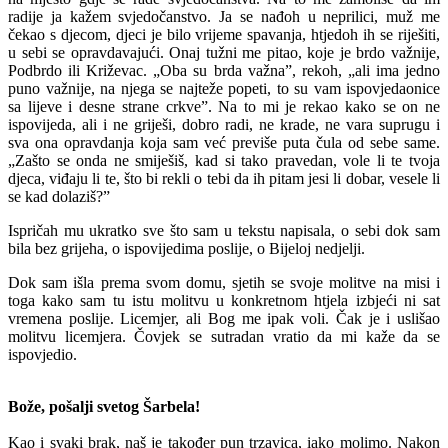
radije ja kažem svjedočanstvo. Ja se nađoh u neprilici, muž me
čekao s djecom, djeci je bilo vrijeme spavanja, htjedoh ih se riješiti,
u sebi se opravdavajući. Onaj tužni me pitao, koje je brdo važnije,
Podbrdo ili Križevac. „Oba su brda važna”, rekoh, „ali ima jedno
puno važnije, na njega se najteže popeti, to su vam ispovjedaonice
sa lijeve i desne strane crkve”. Na to mi je rekao kako se on ne
ispovijeda, ali i ne griješi, dobro radi, ne krade, ne vara suprugu i
sva ona opravdanja koja sam već previše puta čula od sebe same.
„Zašto se onda ne smiješiš, kad si tako pravedan, vole li te tvoja
djeca, viđaju li te, što bi rekli o tebi da ih pitam jesi li dobar, vesele li
se kad dolaziš?”
Ispričah mu ukratko sve što sam u tekstu napisala, o sebi dok sam
bila bez grijeha, o ispovijedima poslije, o Bijeloj nedjelji.
Dok sam išla prema svom domu, sjetih se svoje molitve na misi i
toga kako sam tu istu molitvu u konkretnom htjela izbjeći ni sat
vremena poslije. Licemjer, ali Bog me ipak voli. Čak je i uslišao
molitvu licemjera. Čovjek se sutradan vratio da mi kaže da se
ispovjedio.
Bože, pošalji svetog Šarbela!
Kao i svaki brak, naš je također pun trzavica, iako molimo. Nakon