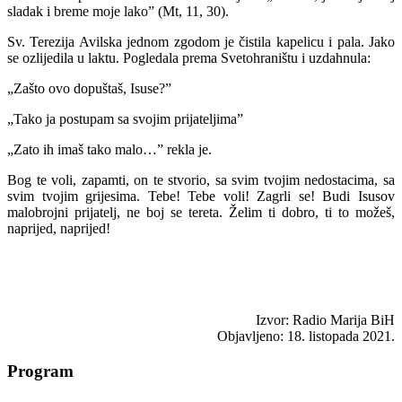
sladak i breme moje lako” (Mt, 11, 30).
Sv. Terezija Avilska jednom zgodom je čistila kapelicu i pala. Jako
se ozlijedila u laktu. Pogledala prema Svetohraništu i uzdahnula:
„Zašto ovo dopuštaš, Isuse?”
„Tako ja postupam sa svojim prijateljima”
„Zato ih imaš tako malo…” rekla je.
Bog te voli, zapamti, on te stvorio, sa svim tvojim nedostacima, sa
svim tvojim grijesima. Tebe! Tebe voli! Zagrli se! Budi Isusov
malobrojni prijatelj, ne boj se tereta. Želim ti dobro, ti to možeš,
naprijed, naprijed!
Izvor: Radio Marija BiH
Objavljeno: 18. listopada 2021.
Program