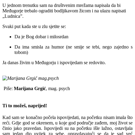
U jednom trenutku sam na društvenim mrežama napisala da bi
Međugorje trebalo ograditi bodljikavom žicom i na ulazu napisati
„Ludnica”.
Svaki put kada ste u zlu sjetite se:
Da je Bog dobar i milosrdan
Da ima smisla za humor (ne smije se tebi, nego zajedno s
tobom)
Ja danas živim u Međugorju i ispovijedam se redovito.
Piše:
Marijana Grgić
, mag. psych
Ti to možeš, naprijed!
Kad sam se konačno počela ispovijedati, na početku nisam imala što
reći. Gdje god se okrenem, u koje god područje zađem, moj život se
činio jako pravedan. Ispovijedi su na početku išle lažno, ostavljala
sam jedan dio uvijek za sebe, opravdavajući se da je sad već