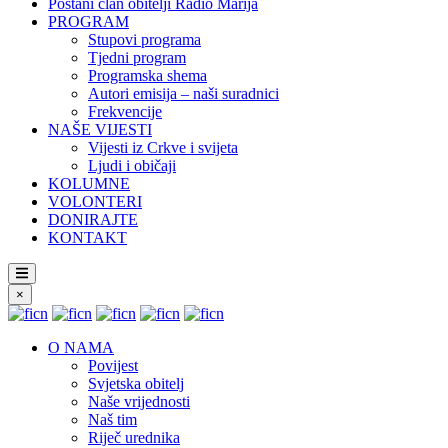
Postani član obitelji Radio Marija
PROGRAM
Stupovi programa
Tjedni program
Programska shema
Autori emisija – naši suradnici
Frekvencije
NAŠE VIJESTI
Vijesti iz Crkve i svijeta
Ljudi i običaji
KOLUMNE
VOLONTERI
DONIRAJTE
KONTAKT
×
O NAMA
Povijest
Svjetska obitelj
Naše vrijednosti
Naš tim
Riječ urednika