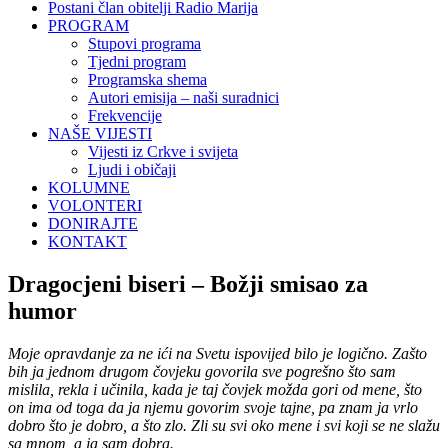
Postani član obitelji Radio Marija
PROGRAM
Stupovi programa
Tjedni program
Programska shema
Autori emisija – naši suradnici
Frekvencije
NAŠE VIJESTI
Vijesti iz Crkve i svijeta
Ljudi i običaji
KOLUMNE
VOLONTERI
DONIRAJTE
KONTAKT
Dragocjeni biseri – Božji smisao za
humor
Moje opravdanje za ne ići na Svetu ispovijed bilo je logično. Zašto
bih ja jednom drugom čovjeku govorila sve pogrešno što sam
mislila, rekla i učinila, kada je taj čovjek možda gori od mene, što
on ima od toga da ja njemu govorim svoje tajne, pa znam ja vrlo
dobro što je dobro, a što zlo. Zli su svi oko mene i svi koji se ne slažu
sa mnom, a ja sam dobra.