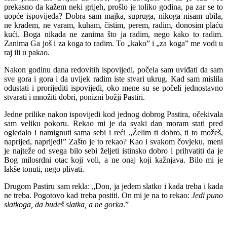
prekasno da kažem neki grijeh, prošlo je toliko godina, pa zar se to
uopće ispovijeda? Dobra sam majka, supruga, nikoga nisam ubila,
ne kradem, ne varam, kuham, čistim, perem, radim, donosim plaću
kući. Boga nikada ne zanima što ja radim, nego kako to radim.
Zanima Ga još i za koga to radim. To „kako” i „za koga” me vodi u
raj ili u pakao.
Nakon godinu dana redovitih ispovijedi, počela sam uviđati da sam
sve gora i gora i da uvijek radim iste stvari ukrug. Kad sam mislila
odustati i prorijediti ispovijedi, oko mene su se počeli jednostavno
stvarati i množiti dobri, ponizni božji Pastiri.
Jedne prilike nakon ispovijedi kod jednog dobrog Pastira, očekivala
sam veliku pokoru. Rekao mi je da svaki dan moram stati pred
ogledalo i namignuti sama sebi i reći „Želim ti dobro, ti to možeš,
naprijed, naprijed!” Zašto je to rekao? Kao i svakom čovjeku, meni
je najteže od svega bilo sebi željeti istinsko dobro i prihvatiti da je
Bog milosrdni otac koji voli, a ne onaj koji kažnjava. Bilo mi je
lakše tonuti, nego plivati.
Drugom Pastiru sam rekla: „Don, ja jedem slatko i kada treba i kada
ne treba. Pogotovo kad treba postiti. On mi je na to rekao:
Jedi puno
slatkoga, da budeš slatka, a ne gorka
.”