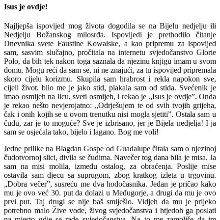
Isus je ovdje!
Najljepša ispovijed mog života dogodila se na Bijelu nedjelju ili
Nedjelju Božanskog milosrđa. Ispovijedi je prethodilo čitanje
Dnevnika svete Faustine Kowalske, a kao pripremu za ispovijed
sam, sasvim slučajno, pročitala na internetu svjedočanstvo Glorie
Polo, da bih tek nakon toga saznala da njezinu knjigu imam u svom
domu. Mogu reći da sam se, ni ne znajući, za tu ispovijed pripremala
skoro cijelu korizmu. Skupila sam hrabrost i rekla napokon sve,
cijeli život, bilo me je jako stid, plakala sam od stida. Svećenik je
imao osmijeh na licu, sveti osmijeh, i rekao je „Isus je ovdje”. Onda
je rekao nešto nevjerojatno: „Odrješujem te od svih tvojih grijeha,
čak i onih kojih se u ovom trenutku nisi mogla sjetiti”. Ostala sam u
čudu, zar je to moguće? Sve je izbrisano, jer je Bijela nedjelja! I ja
sam se osjećala tako, bijelo i lagano. Bog me voli!
Jedne prilike na Blagdan Gospe od Guadalupe čitala sam o njezinoj
čudotvornoj slici, divila se čudima. Navečer tog dana bila je misa. Ja
sam na misi molila, između ostalog, za obraćenja. Poslije mise
ostavila sam djecu sa suprugom, zbog kratkog izleta u trgovinu.
„Dobra večer”, susreću me dva hodočasnika. Jedan je pričao kako
mu je ovo već 30. put da dolazi u Međugorje, a drugi da mu je ovo
prvi put. Taj drugi se nije baš smiješio. Vidjeh da mu je prijeko
potrebno malo Žive vode, živog svjedočanstva i htjedoh ga poslati
na mjesto gdje se rade svjedočanstva. Na to me zamoliše da im