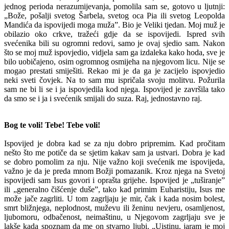
jednog perioda nerazumijevanja, pomolila sam se, gotovo u ljutnji:
„Bože, pošalji svetog Šarbela, svetog oca Pia ili svetog Leopolda
Mandića da ispovijedi moga muža”. Bio je Veliki tjedan. Moj muž je
obilazio oko crkve, tražeći gdje da se ispovijedi. Ispred svih
svećenika bili su ogromni redovi, samo je ovaj sjedio sam. Nakon
što se moj muž ispovjedio, vidjela sam ga izdaleka kako hoda, sve je
bilo uobičajeno, osim ogromnog osmijeha na njegovom licu. Nije se
mogao prestati smiješiti. Rekao mi je da ga je zacijelo ispovjedio
neki sveti čovjek. Na to sam mu ispričala svoju molitvu. Požurila
sam ne bi li se i ja ispovjedila kod njega. Ispovijed je završila tako
da smo se i ja i svećenik smijali do suza. Raj, jednostavno raj.
Bog te voli! Tebe! Tebe voli!
Ispovijed je dobra kad se za nju dobro pripremim. Kad pročitam
nešto što me potiče da se sjetim kakav sam ja ustvari. Dobra je kad
se dobro pomolim za nju. Nije važno koji svećenik me ispovijeda,
važno je da je preda mnom Božji pomazanik. Kroz njega na Svetoj
ispovijedi sam Isus govori i oprašta grijehe. Ispovijed je „tuširanje”
ili „generalno čišćenje duše”, tako kad primim Euharistiju, Isus me
može jače zagrliti. U tom zagrljaju je mir, čak i kada nosim bolest,
smrt bližnjega, neplodnost, muževu ili ženinu nevjeru, osamljenost,
ljubomoru, odbačenost, neimaštinu, u Njegovom zagrljaju sve je
lakše kada spoznam da me on stvarno ljubi. „Uistinu, jaram je moj