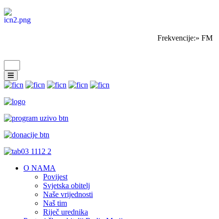
Frekvencije:» FM Sa
O NAMA
Povijest
Svjetska obitelj
Naše vrijednosti
Naš tim
Riječ urednika