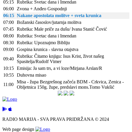
05:15
Rubrika: Svetac dana i Imendan
06:00
Zvona + Anđeo Gospodnji
06:15
Nakane apostolata molitve + sveta krunica
07:00
Božanski časoslov/jutarnja molitva
07:45
Rubrika: Male priče za dušu/ Ivana Stanić Čović
08:00
Rubrika: Svetac dana i Imendan
08:30
Rubrika: Upoznajmo Bibliju
09:00
Gospina krunica - slavna otajstva
Rubrika: Čitamo knjigu: Isus Krist, život našeg
09:40
Spasitelja/Rudolf Vimer
10:15
Emisija: Ja sam trs, a vi loze/Mirjana Arslan/R
10:55
Duhovna misao
Misa - župa Bezgrešnog začeća BDM - Crkvica, Zenica -
11:00
Obljetnica 150g. župe, predslavi mons.Tomo Vukšić
RADIO MARIJA - SVA PRAVA PRIDRŽANA © 2024
Web page design