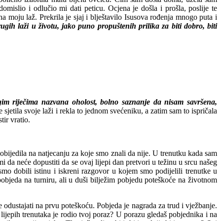
islio i odlučio mi dati peticu. Ocjena je došla i prošla, poslije te
a moju laž. Prekrila je sjaj i blještavilo Isusova rođenja mnogo puta i
ih laži u životu, jako puno propuštenih prilika za biti dobro, biti
ugim riječima nazvana oholost, bolno saznanje da nisam savršena,
etila svoje laži i rekla to jednom svećeniku, a zatim sam to ispričala
ir vratio.
pobijedila na natjecanju za koje smo znali da nije. U trenutku kada sam
 mi da neće dopustiti da se ovaj lijepi dan pretvori u težinu u srcu našeg
mo dobili istinu i iskreni razgovor u kojem smo podijelili trenutke u
 pobjeda na turniru, ali u duši bilježim pobjedu poteškoće na životnom
ne odustajati na prvu poteškoću. Pobjeda je nagrada za trud i vježbanje.
ko lijepih trenutaka je rodio tvoj poraz? U porazu gledaš pobjednika i na