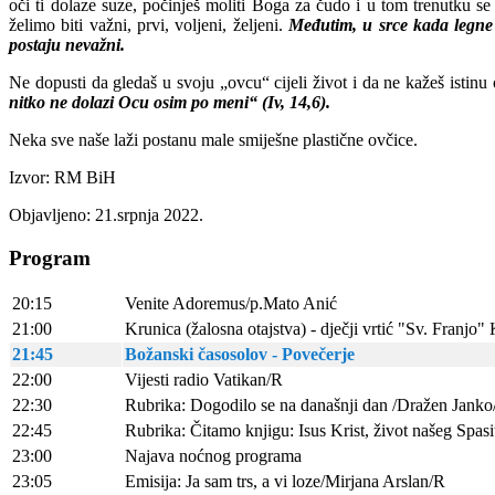
oči ti dolaze suze, počinješ moliti Boga za čudo i u tom trenutku se
želimo biti važni, prvi, voljeni, željeni.
Međutim, u srce kada legne i
postaju nevažni.
Ne dopusti da gledaš u svoju „ovcu“ cijeli život i da ne kažeš istinu 
nitko ne dolazi Ocu osim po meni“ (Iv, 14,6).
Neka sve naše laži postanu male smiješne plastične ovčice.
Izvor: RM BiH
Objavljeno: 21.srpnja 2022.
Program
20:15
Venite Adoremus/p.Mato Anić
21:00
Krunica (žalosna otajstva) - dječji vrtić "Sv. Franjo" 
21:45
Božanski časosolov - Povečerje
22:00
Vijesti radio Vatikan/R
22:30
Rubrika: Dogodilo se na današnji dan /Dražen Janko
22:45
Rubrika: Čitamo knjigu: Isus Krist, život našeg Spas
23:00
Najava noćnog programa
23:05
Emisija: Ja sam trs, a vi loze/Mirjana Arslan/R