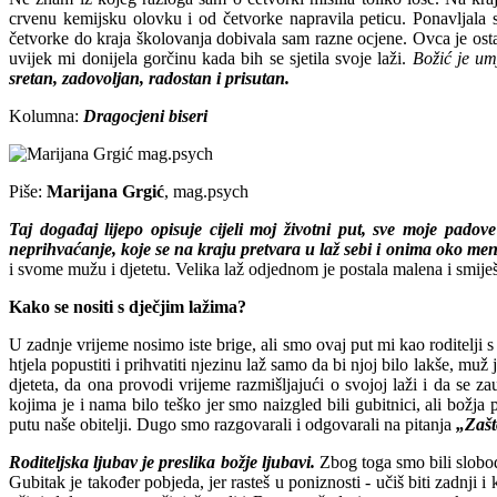
crvenu kemijsku olovku i od četvorke napravila peticu. Ponavljala s
četvorke do kraja školovanja dobivala sam razne ocjene. Ovca je ostala
uvijek mi donijela gorčinu kada bih se sjetila svoje laži.
Božić je um
sretan, zadovoljan, radostan i prisutan.
Kolumna
:
Dragocjeni biseri
Piše:
Marijana Grgić
, mag.psych
Taj događaj lijepo opisuje cijeli moj životni put, sve moje pad
neprihvaćanje, koje se na kraju pretvara u laž sebi i onima oko men
i svome mužu i djetetu. Velika laž odjednom je postala malena i smiješ
Kako se nositi s dječjim lažima?
U zadnje vrijeme nosimo iste brige, ali smo ovaj put mi kao roditelji 
htjela popustiti i prihvatiti njezinu laž samo da bi njoj bilo lakše, muž
djeteta, da ona provodi vrijeme razmišljajući o svojoj laži i da se 
kojima je i nama bilo teško jer smo naizgled bili gubitnici, ali božj
putu naše obitelji. Dugo smo razgovarali i odgovarali na pitanja
„Zašt
Roditeljska ljubav je preslika božje ljubavi.
Zbog toga smo bili slobod
Gubitak je također pobjeda, jer rasteš u poniznosti - učiš biti zadnji i