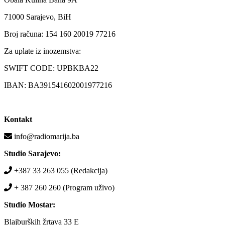
71000 Sarajevo, BiH
Broj računa: 154 160 20019 77216
Za uplate iz inozemstva:
SWIFT CODE: UPBKBA22
IBAN: BA391541602001977216
Kontakt
info@radiomarija.ba
Studio Sarajevo:
+387 33 263 055 (Redakcija)
+ 387 260 260 (Program uživo)
Studio Mostar:
Blajburških žrtava 33 E