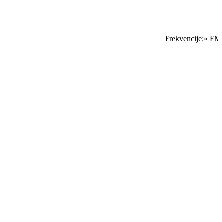
Frekvencije:» FM 