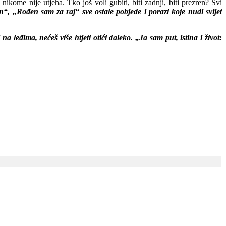
ikome nije utjeha. Tko još voli gubiti, biti zadnji, biti prezren? Svi
n“, „Rođen sam za raj“ sve ostale pobjede i porazi koje nudi svijet
 leđima, nećeš više htjeti otići daleko. „Ja sam put, istina i život: