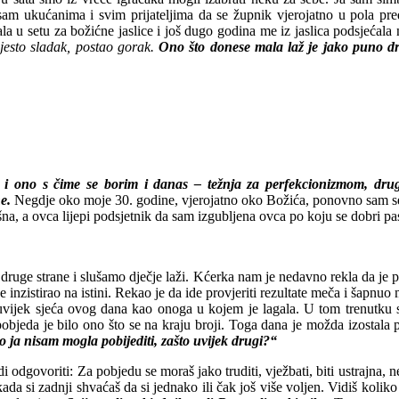
am ukućanima i svim prijateljima da se župnik vjerojatno u pola predom
 u setu za božićne jaslice i još dugo godina me iz jaslica podsjećala n
jesto sladak, postao gorak.
Ono što donese mala laž je jako puno drug
ove i ono s čime se borim i danas – težnja za perfekcionizmom, dr
e.
Negdje oko moje 30. godine, vjerojatno oko Božića, ponovno sam se sj
na, a ovca lijepi podsjetnik da sam izgubljena ovca po koju se dobri past
s druge strane i slušamo dječje laži. Kćerka nam je nedavno rekla da je 
 je inzistirao na istini. Rekao je da ide provjeriti rezultate meča i šapnuo
zauvijek sjeća ovog dana kao onoga u kojem je lagala. U tom trenutku s
a pobjeda je bilo ono što se na kraju broji. Toga dana je možda izostala
o ja nisam mogla pobijediti, zašto uvijek drugi?“
i odgovoriti: Za pobjedu se moraš jako truditi, vježbati, biti ustrajna, 
 kada si zadnji shvaćaš da si jednako ili čak još više voljen. Vidiš koli