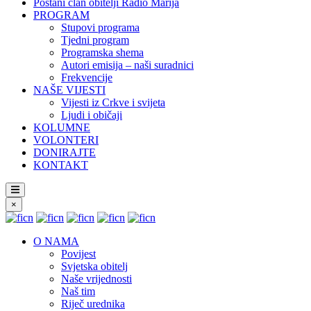
Postani član obitelji Radio Marija
PROGRAM
Stupovi programa
Tjedni program
Programska shema
Autori emisija – naši suradnici
Frekvencije
NAŠE VIJESTI
Vijesti iz Crkve i svijeta
Ljudi i običaji
KOLUMNE
VOLONTERI
DONIRAJTE
KONTAKT
×
O NAMA
Povijest
Svjetska obitelj
Naše vrijednosti
Naš tim
Riječ urednika