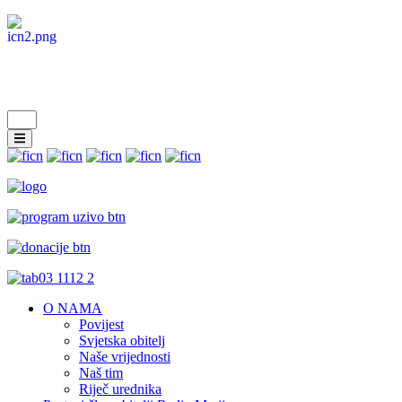
O NAMA
Povijest
Svjetska obitelj
Naše vrijednosti
Naš tim
Riječ urednika