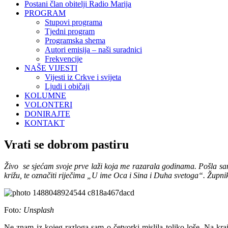
Postani član obitelji Radio Marija
PROGRAM
Stupovi programa
Tjedni program
Programska shema
Autori emisija – naši suradnici
Frekvencije
NAŠE VIJESTI
Vijesti iz Crkve i svijeta
Ljudi i običaji
KOLUMNE
VOLONTERI
DONIRAJTE
KONTAKT
Vrati se dobrom pastiru
Živo se sjećam svoje prve laži koja me razarala godinama. Pošla sam u
križu, te označiti riječima „U ime Oca i Sina i Duha svetoga“. Župnik
Foto
: Unsplash
Ne znam iz kojeg razloga sam o četvorki mislila toliko loše. Na kr