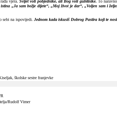
 rađa vjera.
Svijet voli pobjednike, ali Bog voli gubitnike.
To naravno n
stina „Ja sam božje dijete“, „Moj život je dar“, „Voljen sam i želje
o sebi na ispovijedi.
Jednom kada iskusiš Dobrog Pastira koji te nosi na
Kiseljak, školske sestre franjevke
/R
itelja/Rudolf Vimer