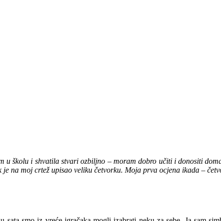
 školu i shvatila stvari ozbiljno – moram dobro učiti i donositi doma 
 je na moj crtež upisao veliku četvorku. Moja prva ocjena ikada – četv
aju sata smo iz vreće igračaka mogli izabrati neku za sebe. Ja sam si