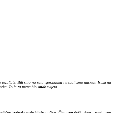
rezultate. Bili smo na satu vjeronauka i trebali smo nacrtati Isusa na
orka. To je za mene bio smak svijeta.
mbolično izabrala malu bijelu ovčicu. Čim sam došla doma, uzela sam