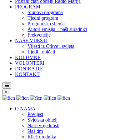
Postani član obitelji Radio Marija
PROGRAM
Stupovi programa
Tjedni program
Programska shema
Autori emisija – naši suradnici
Frekvencije
NAŠE VIJESTI
Vijesti iz Crkve i svijeta
Ljudi i običaji
KOLUMNE
VOLONTERI
DONIRAJTE
KONTAKT
×
O NAMA
Povijest
Svjetska obitelj
Naše vrijednosti
Naš tim
Riječ urednika