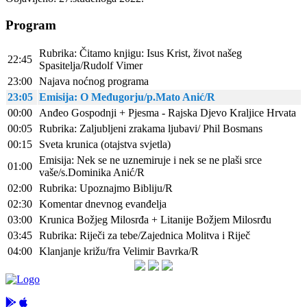
Program
Rubrika: Čitamo knjigu: Isus Krist, život našeg
22:45
Spasitelja/Rudolf Vimer
23:00
Najava noćnog programa
23:05
Emisija: O Međugorju/p.Mato Anić/R
00:00
Anđeo Gospodnji + Pjesma - Rajska Djevo Kraljice Hrvata
00:05
Rubrika: Zaljubljeni zrakama ljubavi/ Phil Bosmans
00:15
Sveta krunica (otajstva svjetla)
Emisija: Nek se ne uznemiruje i nek se ne plaši srce
01:00
vaše/s.Dominika Anić/R
02:00
Rubrika: Upoznajmo Bibliju/R
02:30
Komentar dnevnog evanđelja
03:00
Krunica Božjeg Milosrđa + Litanije Božjem Milosrđu
03:45
Rubrika: Riječi za tebe/Zajednica Molitva i Riječ
04:00
Klanjanje križu/fra Velimir Bavrka/R