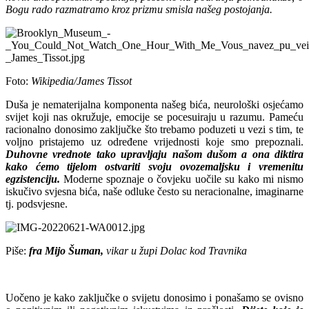
Bogu rado razmatramo kroz prizmu smisla našeg postojanja.
Foto:
Wikipedia/James Tissot
Duša je nematerijalna komponenta našeg bića, neurološki osjećamo
svijet koji nas okružuje, emocije se pocesuiraju u razumu. Pameću
racionalno donosimo zaključke što trebamo poduzeti u vezi s tim, te
voljno pristajemo uz određene vrijednosti koje smo prepoznali.
Duhovne vrednote tako upravljaju našom dušom a ona diktira
kako ćemo tijelom ostvariti svoju ovozemaljsku i vremenitu
egzistenciju.
Moderne spoznaje o čovjeku uočile su kako mi nismo
iskučivo svjesna bića, naše odluke često su neracionalne, imaginarne
tj. podsvjesne.
Piše:
fra Mijo Šuman,
vikar u župi Dolac kod Travnika
Uočeno je kako zaključke o svijetu donosimo i ponašamo se ovisno