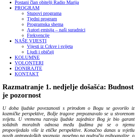
Postani član obitelji Radio Marija
PROGRAM
Stupovi programa
Tjedni program
Programska shema
Autori emisija – naši suradnici
Frekvencije
NAŠE VIJESTI
Vijesti iz Crkve i svijeta
Ljudi i običaji
KOLUMNE
VOLONTERI
DONIRAJTE
KONTAKT
Razmatranje 1. nedjelje došašća: Budnost
je pozornost
U doba ljudske povezanosti s prirodom o Bogu se govorilo iz
kozmičke perspektive, Božje tragove prepoznavalo se u stvorenom
svijetu. U vremenu razvoja ljudske zajednice Bog je bio garant
solidnih moralnih odnosa među ljudima pa se o njemu
propovijedalo više iz etičke perspektive. Konačno danas u svjetlu
novih antropoloških spoznaja, posebno na području psihoanalize, o