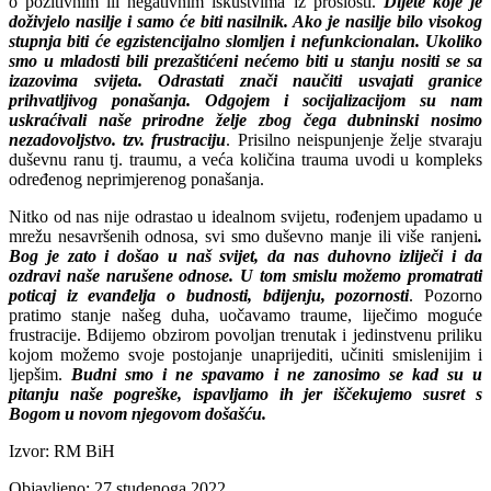
o pozitivnim ili negativnim iskustvima iz prošlosti.
Dijete koje je
doživjelo nasilje i samo će biti nasilnik. Ako je nasilje bilo visokog
stupnja biti će egzistencijalno slomljen i nefunkcionalan. Ukoliko
smo u mladosti bili prezaštićeni nećemo biti u stanju nositi se sa
izazovima svijeta. Odrastati znači naučiti usvajati granice
prihvatljivog ponašanja. Odgojem i socijalizacijom su nam
uskraćivali naše prirodne želje zbog čega dubninski nosimo
nezadovoljstvo. tzv. frustraciju
. Prisilno neispunjenje želje stvaraju
duševnu ranu tj. traumu, a veća količina trauma uvodi u kompleks
određenog neprimjerenog ponašanja.
Nitko od nas nije odrastao u idealnom svijetu, rođenjem upadamo u
mrežu nesavršenih odnosa, svi smo duševno manje ili više ranjeni
.
Bog je zato i došao u naš svijet, da nas duhovno izliječi i da
ozdravi naše narušene odnose. U tom smislu možemo promatrati
poticaj iz evanđelja o budnosti, bdijenju, pozornosti
. Pozorno
pratimo stanje našeg duha, uočavamo traume, liječimo moguće
frustracije. Bdijemo obzirom povoljan trenutak i jedinstvenu priliku
kojom možemo svoje postojanje unaprijediti, učiniti smislenijim i
ljepšim.
Budni smo i ne spavamo i ne zanosimo se kad su u
pitanju naše pogreške, ispavljamo ih jer iščekujemo susret s
Bogom u novom njegovom došašću.
Izvor: RM BiH
Objavljeno: 27.studenoga 2022.