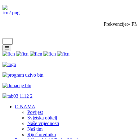
Frekvencije:» FM 
O NAMA
Povijest
Svjetska obitelj
Naše vrijednosti
Naš tim
Riječ urednika