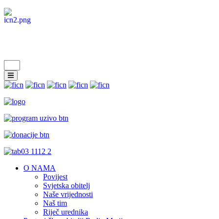
O NAMA
Povijest
Svjetska obitelj
Naše vrijednosti
Naš tim
Riječ urednika