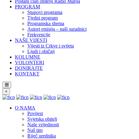
Postani član obitelji Radio Marija
PROGRAM
Stupovi programa
Tjedni program
Programska shema
Autori emisija – naši suradnici
Frekvencije
NAŠE VIJESTI
Vijesti iz Crkve i svijeta
Ljudi i običaji
KOLUMNE
VOLONTERI
DONIRAJTE
KONTAKT
×
O NAMA
Povijest
Svjetska obitelj
Naše vrijednosti
Naš tim
Riječ urednika