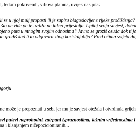
 od, ledom pokrivenih, vrhova planina, uvijek nas pita:
se u njoj mulj propasti ili je sapiru blagoslovljene rijeke pročišćenja? Zn
što ne vide pa te uzdižu na lažna prijestolja. Ispitaj svoju savjest, doba
ebrojeno puta u mnogim svojim odnosima? Javno se groziš osuda dok ti j
ima gradiš kad ti to odgovara zbog koristoljublja? Pred očima svijeta da
ugorju
, ne može je prepoznati u sebi jer mu je savjest otežala i otvrdnula grij
svi putevi neprohodni, zatrpani ispraznostima, lažnim vrijednostima i s
a i klanjanjem nižepozicioniranih...