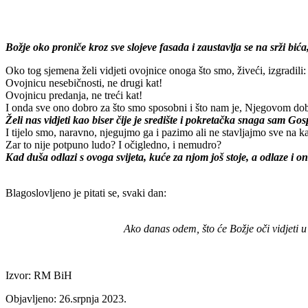
Božje oko proniče kroz sve slojeve fasada i zaustavlja se na srži 
Oko tog sjemena želi vidjeti ovojnice onoga što smo, živeći, izgradili:
Ovojnicu nesebičnosti, ne drugi kat!
Ovojnicu predanja, ne treći kat!
I onda sve ono dobro za što smo sposobni i što nam je, Njegovom dob
Želi nas vidjeti kao biser čije je središte i pokretačka snaga sam Gos
I tijelo smo, naravno, njegujmo ga i pazimo ali ne stavljajmo sve na 
Zar to nije potpuno ludo? I očigledno, i nemudro?
Kad duša odlazi s ovoga svijeta, kuće za njom još stoje, a odlaze i oni
Blagoslovljeno je pitati se, svaki dan:
Ako danas odem, što će Božje oči vidjeti u
Izvor: RM BiH
Objavljeno: 26.srpnja 2023.