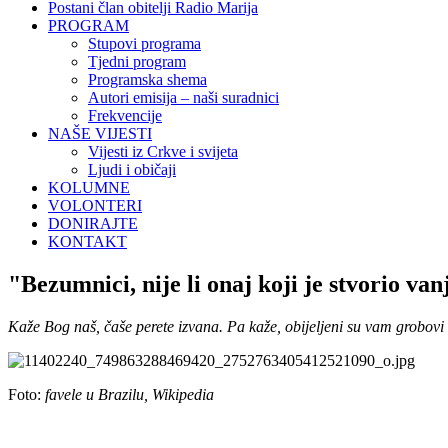
Postani član obitelji Radio Marija
PROGRAM
Stupovi programa
Tjedni program
Programska shema
Autori emisija – naši suradnici
Frekvencije
NAŠE VIJESTI
Vijesti iz Crkve i svijeta
Ljudi i običaji
KOLUMNE
VOLONTERI
DONIRAJTE
KONTAKT
"Bezumnici, nije li onaj koji je stvorio van
Kaže Bog naš, čaše perete izvana. Pa kaže, obijeljeni su vam grobovi 
Foto:
favele u Brazilu, Wikipedia