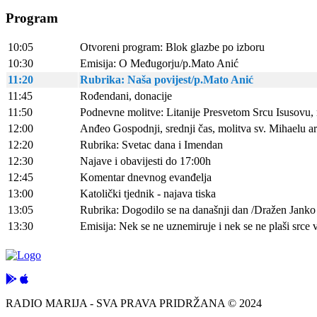
Program
10:05
Otvoreni program: Blok glazbe po izboru
10:30
Emisija: O Međugorju/p.Mato Anić
11:20
Rubrika: Naša povijest/p.Mato Anić
11:45
Rođendani, donacije
11:50
Podnevne molitve: Litanije Presvetom Srcu Isusovu, 
12:00
Anđeo Gospodnji, srednji čas, molitva sv. Mihaelu 
12:20
Rubrika: Svetac dana i Imendan
12:30
Najave i obavijesti do 17:00h
12:45
Komentar dnevnog evanđelja
13:00
Katolički tjednik - najava tiska
13:05
Rubrika: Dogodilo se na današnji dan /Dražen Janko
13:30
Emisija: Nek se ne uznemiruje i nek se ne plaši srce
RADIO MARIJA - SVA PRAVA PRIDRŽANA © 2024