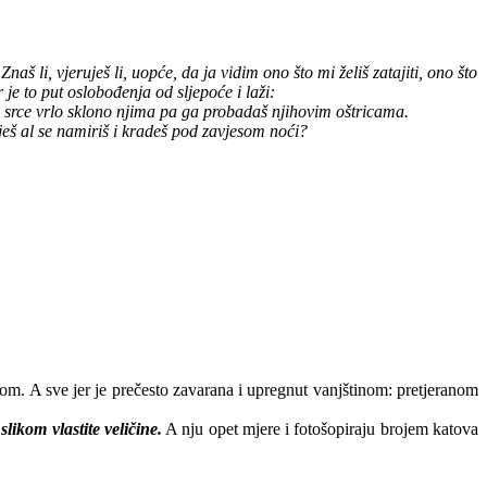
aš li, vjeruješ li, uopće, da ja vidim ono što mi želiš zatajiti, ono što
r je to put oslobođenja od sljepoće i laži:
e srce vrlo sklono njima pa ga probadaš njihovim oštricama.
ješ al se namiriš i kradeš pod zavjesom noći?
ehom. A sve jer je prečesto zavarana i upregnut vanjštinom: pretjeranom
likom vlastite veličine.
A nju opet mjere i fotošopiraju brojem katova