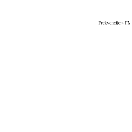
Frekvencije:» FM S