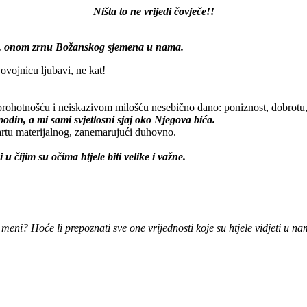
Ništa to ne vrijedi čovječe!!
bića, onom zrnu Božanskog sjemena u nama.
 ovojnicu ljubavi, ne kat!
rohotnošću i neiskazivom milošću nesebično dano: poniznost, dobrotu, 
podin, a mi sami svjetlosni sjaj oko Njegova bića.
kartu materijalnog, zanemarujući duhovno.
 u čijim su očima htjele biti velike i važne.
 meni? Hoće li prepoznati sve one vrijednosti koje su htjele vidjeti u