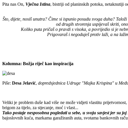
Pita nas On,
Vječna Istina
, bistriji od planinskih potoka, netaknutiji
Što, dijete, nosiš unutra? Čime si ispunio posudu svoga duha? Taloži li 
od drugih stvorenja uspijevaš skriti, ono 
Koliko puta pričaš o pravdi s visoka, a povrijedio si je n
Prigovaraš i negoduješ protiv laži, a na laž
Kolumna: Božja riječ kao inspiracija
Piše:
Desa Jelavić
,
dopredsjednica Udruge "Majka Krispina" u Međ
Veliki je problem duše kad više ne može vidjeti vlastitu prijetvornost
brigom za tijelo, za stjecanje, moć i vlast...
Tako postaje nesposobna pogledati u sebe, u svoju savjest jer su joj 
bajoslovnih kuća, markama garažiranih auta, svotama bankovnih račun