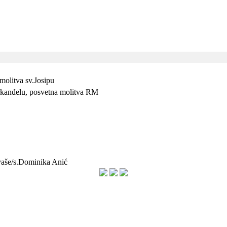
molitva sv.Josipu
arkanđelu, posvetna molitva RM
 vaše/s.Dominika Anić