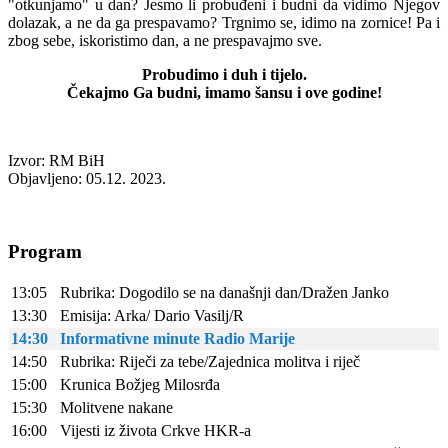
"otkunjamo" u dan? Jesmo li probuđeni i budni da vidimo Njegov
dolazak, a ne da ga prespavamo? Trgnimo se, idimo na zornice! Pa i
zbog sebe, iskoristimo dan, a ne prespavajmo sve.
Probudimo i duh i tijelo.
Čekajmo Ga budni, imamo šansu i ove godine!
Izvor: RM BiH
Objavljeno: 05.12. 2023.
Program
13:05
Rubrika: Dogodilo se na današnji dan/Dražen Janko
13:30
Emisija: Arka/ Dario Vasilj/R
14:30
Informativne minute Radio Marije
14:50
Rubrika: Riječi za tebe/Zajednica molitva i riječ
15:00
Krunica Božjeg Milosrđa
15:30
Molitvene nakane
16:00
Vijesti iz života Crkve HKR-a