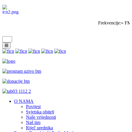
Frekvencije:» FM 
O NAMA
Povijest
Svjetska obitelj
Naše vrijednosti
Naš tim
Riječ urednika