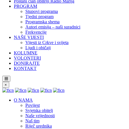
Postani član obitelji Radio Marija
PROGRAM
Stupovi programa
Tjedni program
Programska shema
Autori emisija – naši suradnici
Frekvencije
NAŠE VIJESTI
Vijesti iz Crkve i svijeta
Ljudi i običaji
KOLUMNE
VOLONTERI
DONIRAJTE
KONTAKT
×
O NAMA
Povijest
Svjetska obitelj
Naše vrijednosti
Naš tim
Riječ urednika