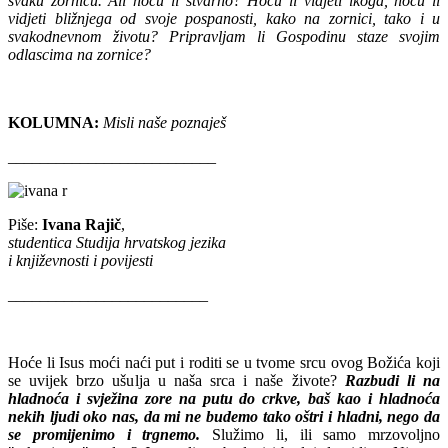
svaku zornicu. Ali hoću li stvarno? Hoću li vidjeti ikoga, hoću li
vidjeti bližnjega od svoje pospanosti, kako na zornici, tako i u
svakodnevnom životu? Pripravljam li Gospodinu staze svojim
odlascima na zornice?
KOLUMNA:
Misli naše poznaješ
__________________________
Piše:
Ivana Rajič
,
studentica Studija hrvatskog jezika
i književnosti i povijesti
_________________________
Hoće li Isus moći naći put i roditi se u tvome srcu ovog Božića koji
se uvijek brzo ušulja u naša srca i naše živote?
Razbudi li na
hladnoća i svježina zore na putu do crkve, baš kao i hladnoća
nekih ljudi oko nas, da mi ne budemo tako oštri i hladni, nego da
se promijenimo i trgnemo.
Služimo li, ili samo mrzovoljno