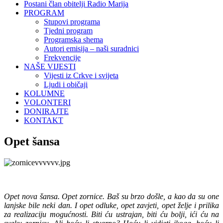
Postani član obitelji Radio Marija
PROGRAM
Stupovi programa
Tjedni program
Programska shema
Autori emisija – naši suradnici
Frekvencije
NAŠE VIJESTI
Vijesti iz Crkve i svijeta
Ljudi i običaji
KOLUMNE
VOLONTERI
DONIRAJTE
KONTAKT
Opet šansa
Opet nova šansa. Opet zornice. Baš su brzo došle, a kao da su one
lanjske bile neki dan. I opet odluke, opet zavjeti, opet želje i prilika
za realizaciju mogućnosti. Biti ću ustrajan, biti ću bolji, ići ću na