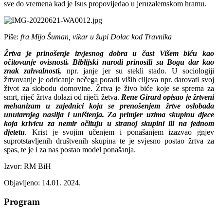
sve do vremena kad je Isus propovijedao u jeruzalemskom hramu.
Piše:
fra Mijo Šuman, vikar u župi Dolac kod Travnika
Žrtva je prinošenje izvjesnog dobra u čast Višem biću kao
očitovanje ovisnosti. Biblijski narodi prinosili su Bogu dar kao
znak zahvalnosti,
npr. janje jer su stekli stado. U sociologiji
žrtvovanje je odricanje nečega poradi viših ciljeva npr. darovati svoj
život za slobodu domovine. Žrtva je živo biće koje se sprema za
smrt, riječ žrtva dolazi od riječi žetva.
Rene Girard opisao je žrtveni
mehanizam u zajednici koja se prenošenjem žrtve oslobađa
unutarnjeg nasilja i uništenja. Za primjer uzima skupinu djece
koja krivicu za nemir očituju u stranoj skupini ili na jednom
djetetu
. Krist je svojim učenjem i ponašanjem izazvao gnjev
suprotstavljenih društvenih skupina te je svjesno postao žrtva za
spas, te je i za nas postao model ponašanja.
Izvor: RM BiH
Objavljeno: 14.01. 2024.
Program