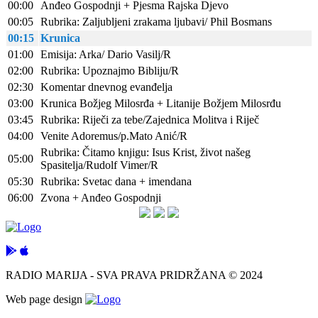
00:00
Anđeo Gospodnji + Pjesma Rajska Djevo
00:05
Rubrika: Zaljubljeni zrakama ljubavi/ Phil Bosmans
00:15
Krunica
01:00
Emisija: Arka/ Dario Vasilj/R
02:00
Rubrika: Upoznajmo Bibliju/R
02:30
Komentar dnevnog evanđelja
03:00
Krunica Božjeg Milosrđa + Litanije Božjem Milosrđu
03:45
Rubrika: Riječi za tebe/Zajednica Molitva i Riječ
04:00
Venite Adoremus/p.Mato Anić/R
Rubrika: Čitamo knjigu: Isus Krist, život našeg
05:00
Spasitelja/Rudolf Vimer/R
05:30
Rubrika: Svetac dana + imendana
06:00
Zvona + Anđeo Gospodnji
RADIO MARIJA - SVA PRAVA PRIDRŽANA © 2024
Web page design