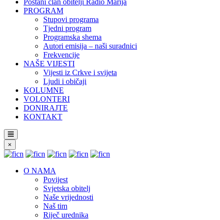
Postani član obitelji Radio Marija
PROGRAM
Stupovi programa
Tjedni program
Programska shema
Autori emisija – naši suradnici
Frekvencije
NAŠE VIJESTI
Vijesti iz Crkve i svijeta
Ljudi i običaji
KOLUMNE
VOLONTERI
DONIRAJTE
KONTAKT
×
O NAMA
Povijest
Svjetska obitelj
Naše vrijednosti
Naš tim
Riječ urednika