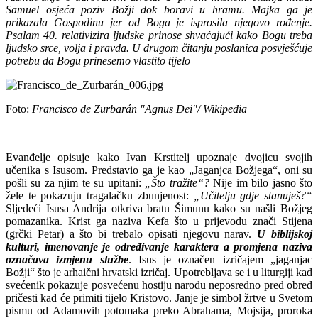
Samuel osjeća poziv Božji dok boravi u hramu. Majka ga je
prikazala Gospodinu jer od Boga je isprosila njegovo rođenje.
Psalam 40. relativizira ljudske prinose shvaćajući kako Bogu treba
ljudsko srce, volja i pravda. U drugom čitanju poslanica posvješćuje
potrebu da Bogu prinesemo vlastito tijelo
Foto:
Francisco de Zurbarán "Agnus Dei"/ Wikipedia
Evanđelje opisuje kako Ivan Krstitelj upoznaje dvojicu svojih
učenika s Isusom. Predstavio ga je kao „Jaganjca Božjega“, oni su
pošli su za njim te su upitani:
„Što tražite“?
Nije im bilo jasno što
žele te pokazuju tragalačku zbunjenost:
„Učitelju gdje stanuješ?“
Sljedeći Isusa Andrija otkriva bratu Šimunu kako su našli Božjeg
pomazanika. Krist ga naziva Kefa što u prijevodu znači Stijena
(grčki Petar) a što bi trebalo opisati njegovu narav.
U biblijskoj
kulturi, imenovanje je određivanje karaktera a promjena naziva
označava izmjenu službe
. Isus je označen izričajem „jaganjac
Božji“ što je arhaični hrvatski izričaj. Upotrebljava se i u liturgiji kad
svećenik pokazuje posvećenu hostiju narodu neposredno pred obred
pričesti kad će primiti tijelo Kristovo. Janje je simbol žrtve u Svetom
pismu od Adamovih potomaka preko Abrahama, Mojsija, proroka