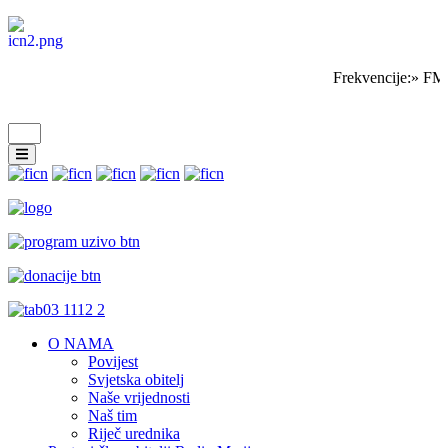
Frekvencije:» FM 
O NAMA
Povijest
Svjetska obitelj
Naše vrijednosti
Naš tim
Riječ urednika