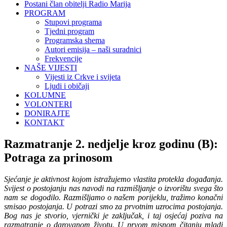
Postani član obitelji Radio Marija
PROGRAM
Stupovi programa
Tjedni program
Programska shema
Autori emisija – naši suradnici
Frekvencije
NAŠE VIJESTI
Vijesti iz Crkve i svijeta
Ljudi i običaji
KOLUMNE
VOLONTERI
DONIRAJTE
KONTAKT
Razmatranje 2. nedjelje kroz godinu (B):
Potraga za prinosom
Sjećanje je aktivnost kojom istražujemo vlastita protekla događanja.
Svijest o postojanju nas navodi na razmišljanje o izvorištu svega što
nam se dogodilo. Razmišljamo o našem porijeklu, tražimo konačni
smisao postojanja. U potrazi smo za prvotnim uzrocima postojanja.
Bog nas je stvorio, vjernički je zaključak, i taj osjećaj poziva na
razmatranje o darovanom životu. U prvom misnom čitanju mladi