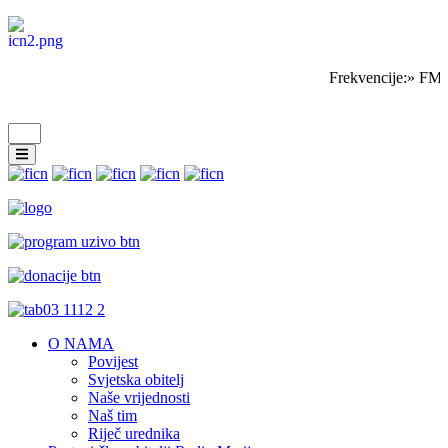
Frekvencije:» FM 
O NAMA
Povijest
Svjetska obitelj
Naše vrijednosti
Naš tim
Riječ urednika