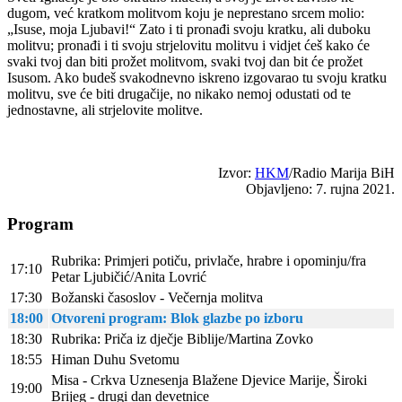
dugom, već kratkom molitvom koju je neprestano srcem molio:
„Isuse, moja Ljubavi!“ Zato i ti pronađi svoju kratku, ali duboku
molitvu; pronađi i ti svoju strjelovitu molitvu i vidjet ćeš kako će
svaki tvoj dan biti prožet molitvom, svaki tvoj dan bit će prožet
Isusom. Ako budeš svakodnevno iskreno izgovarao tu svoju kratku
molitvu, sve će biti drugačije, no nikako nemoj odustati od te
jednostavne, ali strjelovite molitve.
Izvor:
HKM
/Radio Marija BiH
Objavljeno: 7. rujna 2021.
Program
Rubrika: Primjeri potiču, privlače, hrabre i opominju/fra
17:10
Petar Ljubičić/Anita Lovrić
17:30
Božanski časoslov - Večernja molitva
18:00
Otvoreni program: Blok glazbe po izboru
18:30
Rubrika: Priča iz dječje Biblije/Martina Zovko
18:55
Himan Duhu Svetomu
Misa - Crkva Uznesenja Blažene Djevice Marije, Široki
19:00
Brijeg - drugi dan devetnice