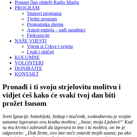
Postani član obitelji Radio Marija
PROGRAM
Stupovi programa
Tjedni program
Programska shema
Autori emisija – naši suradnici
Frekvencije
NAŠE VIJESTI
Vijesti iz Crkve i svijeta
Ljudi i običaji
KOLUMNE
VOLONTERI
DONIRAJTE
KONTAKT
Pronađi i ti svoju strjelovitu molitvu i
vidjet ćeš kako će svaki tvoj dan biti
prožet Isusom
Sveti Ignacije Antiohijski, biskup i mučenik, svakodnevno je svojim
usnama izgovarao ovu kratku molitvu: „Isuse, moja Ljubavi!“ Kad
su mu krvnici zabranili da izgovara to ime i tu molitvu, on im je
odgovorio: „Dok živim, ovo ime neće ostaviti mojih usana; pa ako