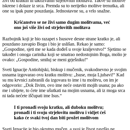
živi od kratkih ili takozvanih strjelovitih molitava. Takve su molitve
iskrene i dolaze iz srca. Premda su to nerijetko molitve trenutka, ali
one su ipak pune pouzdanja. Jednostavne su, a vrlo snažne.
Kršćanstvo se ne živi samo dugim molitvama, već
ono još više živi od strjelovitih molitava
Razbojnik koji je bio razapet s Isusove desne strane kratko je, ali
pouzdano zavapio Bogu i bio je uslišan. Rekao je samo:
„Gospodine, sjeti me se kada dođeš u svoje kraljevstvo!“ Sjetimo se
također i onoga carinika koji se smatrao nedostojnim Boga, molio je
ovako: „Gospodine, smiluj se meni grješniku!“
Sveti Ignacije Antiohijski, biskup i mučenik, svakodnevno je svojim
usnama izgovarao ovu kratku molitvu: „Isuse, moja Ljubavi!“ Kad
su mu krvnici zabranili da izgovara to ime i tu molitvu, on im je
odgovorio: „Dok živim, ovo ime neće ostaviti mojih usana; pa ako
me i ubijete, to ćete ime ušutkati na mojim usnama, ali iz moga srca
ni tada nećete iščupati ime Isus.“
I ti pronađi svoju kratku, ali duboku molitvu;
pronađi i ti svoju strjelovitu molitvu i vidjet ćeš
kako će svaki tvoj dan biti prožet molitvom
Sveti Ignacije je bio okrutno mučen, a svoj je život završio ne