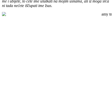
me i ubijete, to ćete ime ušutkati na mojim usnama, ali iz moga srca
ni tada nećete iščupati ime Isus.