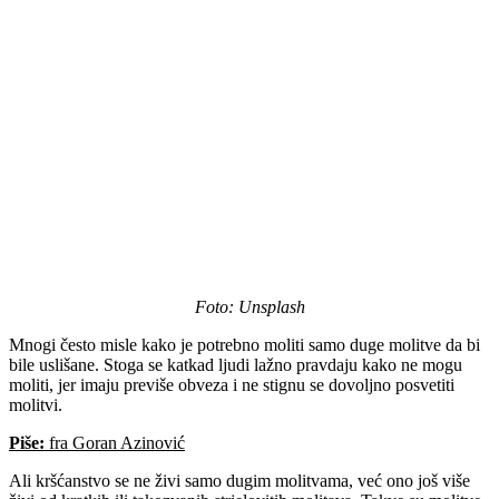
Foto: Unsplash
Mnogi često misle kako je potrebno moliti samo duge molitve da bi
bile uslišane. Stoga se katkad ljudi lažno pravdaju kako ne mogu
moliti, jer imaju previše obveza i ne stignu se dovoljno posvetiti
molitvi.
Piše:
fra Goran Azinović
Ali kršćanstvo se ne živi samo dugim molitvama, već ono još više