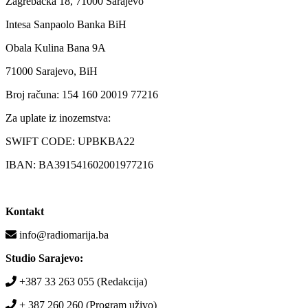
Zagrebačka 18, 71000 Sarajevo
Intesa Sanpaolo Banka BiH
Obala Kulina Bana 9A
71000 Sarajevo, BiH
Broj računa: 154 160 20019 77216
Za uplate iz inozemstva:
SWIFT CODE: UPBKBA22
IBAN: BA391541602001977216
Kontakt
info@radiomarija.ba
Studio Sarajevo:
+387 33 263 055 (Redakcija)
+ 387 260 260 (Program uživo)