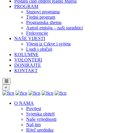
Postani član obitelji Radio Marija
PROGRAM
Stupovi programa
Tjedni program
Programska shema
Autori emisija – naši suradnici
Frekvencije
NAŠE VIJESTI
Vijesti iz Crkve i svijeta
Ljudi i običaji
KOLUMNE
VOLONTERI
DONIRAJTE
KONTAKT
×
O NAMA
Povijest
Svjetska obitelj
Naše vrijednosti
Naš tim
Riječ urednika