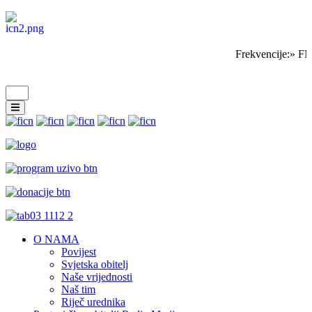
Frekvencije:» FM
O NAMA
Povijest
Svjetska obitelj
Naše vrijednosti
Naš tim
Riječ urednika