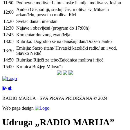
11:50
Podnevne molitve: Lauretanske litanije, molitva sv.Josipu
Anđeo Gospodnji, srednji čas, molitva sv. Mihaelu
12:00
arkanđelu, posvetna molitva RM
12:20
Svetac dana i imendan
12:30
Najave i obavijesti (program do 17:00h)
12:45
Komentar dnevnog evanđelja
13:05
Rubrika: Dogodilo se na današnji dan/Dražen Janko
Emisija: Sacro ritam/ Hrvatski katolički radio/ ur. i vod.
13:30
Slavko Nedić
14:50
Rubrika: Riječi za tebe/Zajednica molitva i riječ
15:00
Krunica Božjeg Milosrđa
RADIO MARIJA - SVA PRAVA PRIDRŽANA © 2024
Web page design
Udruga „RADIO MARIJA”