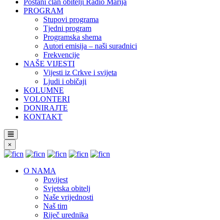
Postani član obitelji Radio Marija
PROGRAM
Stupovi programa
Tjedni program
Programska shema
Autori emisija – naši suradnici
Frekvencije
NAŠE VIJESTI
Vijesti iz Crkve i svijeta
Ljudi i običaji
KOLUMNE
VOLONTERI
DONIRAJTE
KONTAKT
×
O NAMA
Povijest
Svjetska obitelj
Naše vrijednosti
Naš tim
Riječ urednika