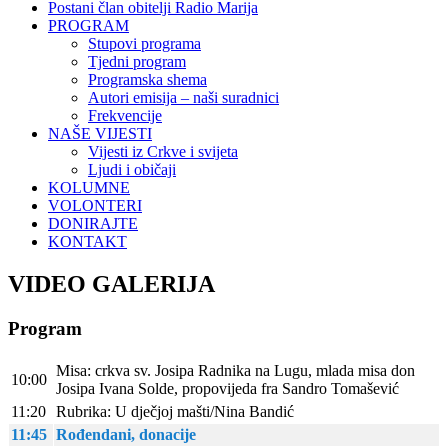
Postani član obitelji Radio Marija
PROGRAM
Stupovi programa
Tjedni program
Programska shema
Autori emisija – naši suradnici
Frekvencije
NAŠE VIJESTI
Vijesti iz Crkve i svijeta
Ljudi i običaji
KOLUMNE
VOLONTERI
DONIRAJTE
KONTAKT
VIDEO GALERIJA
Program
Misa: crkva sv. Josipa Radnika na Lugu, mlada misa don
10:00
Josipa Ivana Solde, propovijeda fra Sandro Tomašević
11:20
Rubrika: U dječjoj mašti/Nina Bandić
11:45
Rođendani, donacije