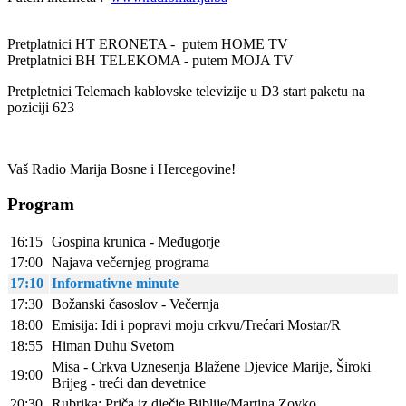
Pretplatnici HT ERONETA - putem HOME TV
Pretplatnici BH TELEKOMA - putem MOJA TV
Pretpletnici Telemach kablovske televizije u D3 start paketu na
poziciji 623
Vaš Radio Marija Bosne i Hercegovine!
Program
16:15
Gospina krunica - Međugorje
17:00
Najava večernjeg programa
17:10
Informativne minute
17:30
Božanski časoslov - Večernja
18:00
Emisija: Idi i popravi moju crkvu/Trećari Mostar/R
18:55
Himan Duhu Svetom
Misa - Crkva Uznesenja Blažene Djevice Marije, Široki
19:00
Brijeg - treći dan devetnice
20:30
Rubrika: Priča iz dječje Biblije/Martina Zovko