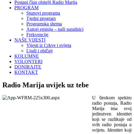
Postani član obitelji Radio Marija
PROGRAM
Stupovi programa
Tjedni program
Programska shema
Autori emisija – naši suradnici
Frekvencije
NAŠE VIJESTI
Vijesti iz Crkve i svijeta
Ljudi i običaji
KOLUMNE
VOLONTERI
DONIRAJTE
KONTAKT
Radio Marija uvijek uz tebe
U širokom spektru
radio postaja, Radio
Marija ima svoj
jedinstven identitet
koji se razlikuje od
svih radio postaja u
svijetu. Identitet koji