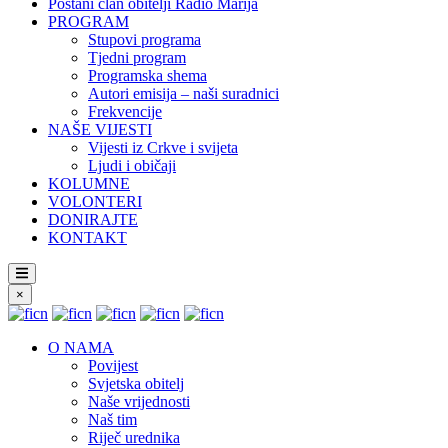
Postani član obitelji Radio Marija
PROGRAM
Stupovi programa
Tjedni program
Programska shema
Autori emisija – naši suradnici
Frekvencije
NAŠE VIJESTI
Vijesti iz Crkve i svijeta
Ljudi i običaji
KOLUMNE
VOLONTERI
DONIRAJTE
KONTAKT
×
O NAMA
Povijest
Svjetska obitelj
Naše vrijednosti
Naš tim
Riječ urednika