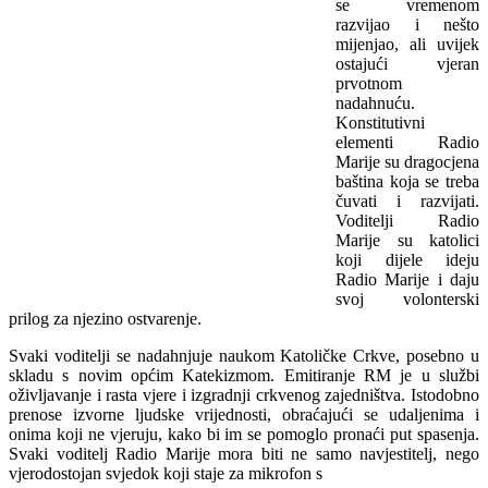
se vremenom
razvijao i nešto
mijenjao, ali uvijek
ostajući vjeran
prvotnom
nadahnuću.
Konstitutivni
elementi Radio
Marije su dragocjena
baština koja se treba
čuvati i razvijati.
Voditelji Radio
Marije su katolici
koji dijele ideju
Radio Marije i daju
svoj volonterski
prilog za njezino ostvarenje.
Svaki voditelji se nadahnjuje naukom Katoličke Crkve, posebno u
skladu s novim općim Katekizmom. Emitiranje RM je u službi
oživljavanje i rasta vjere i izgradnji crkvenog zajedništva. Istodobno
prenose izvorne ljudske vrijednosti, obraćajući se udaljenima i
onima koji ne vjeruju, kako bi im se pomoglo pronaći put spasenja.
Svaki voditelj Radio Marije mora biti ne samo navjestitelj, nego
vjerodostojan svjedok koji staje za mikrofon s