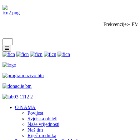
Frekvencije:» FM 
O NAMA
Povijest
Svjetska obitelj
Naše vrijednosti
Naš tim
Riječ urednika