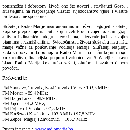
poniznošću i dobrotom, živeći ono što govori i stavljajući Gospi i
slušateljima na raspolaganje vlastito svjedočanstvo vjere i vlastite
profesionalne sposobnosti.
Slušatelji Radio Marije nisu anonimno mnoštvo, nego jedna obitelj
koja se prepoznaje na putu kojim želi kročiti zajedno. Oni igraju
aktivnu i dinamičnu ulogu u emisijama, intervenirajući sa svojim
pitanjima i razmišljanjima. Svjedočanstva života slušatelja nisu ništa
manje važna za poučavanje voditelja emisija. Slušatelji reagiraju
kada su pozvani da pomognu Radio Mariju na način kojim mogu,
kroz molitvu, financijsku potporu i volonterstvo. Slušatelji su pravo
blago Radio Marije koje treba zaštiti, ohrabriti i svakim danom
povećati.
Frekvencije:
FM Sarajevo, Travnik, Novi Travnik i Vitez : 103,3 MHz;
FM Mostar - 89,4 MHz;
FM Banja Luka - 98,9 MHz;
FM Jajce - 101,2 MHz;
FM Fojnica i Visoko - 97,8 MHz;
FM Kreševo i Kiseljak - 103,3 MHz i 97,8 MHz
FM Žepče, Maglaj i Zavidovići - 105,7 MHz;
Putem interneta :
www.radiomarija.ba