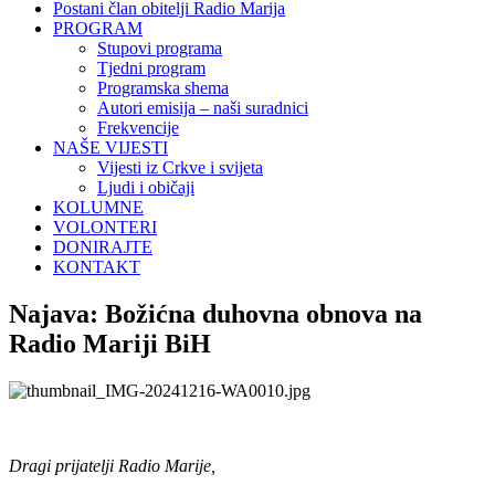
Postani član obitelji Radio Marija
PROGRAM
Stupovi programa
Tjedni program
Programska shema
Autori emisija – naši suradnici
Frekvencije
NAŠE VIJESTI
Vijesti iz Crkve i svijeta
Ljudi i običaji
KOLUMNE
VOLONTERI
DONIRAJTE
KONTAKT
Najava: Božićna duhovna obnova na
Radio Mariji BiH
Dragi prijatelji Radio Marije,