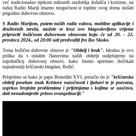
već tradicionalno tijekom milosnih razdoblja došašća i korizme, na
našoj Radio Mariji imamo mogućnost iz topline svog doma slušati
prigodnu duhovnu obnovu.
S Radio Marijom, putem naših radio valova, mobilne aplikacije i
društvenih mreža, možete se kroz ovo blagoslovljeno vrijeme
pripraviti božićnom duhovnom obnovom koju će od 20. - 22.
prosinca 2024., od 20:00 sati predvoditi fra Iko Skoko.
Tema božićne duhovne obnove je
"Obitelj i brak".
Idealna je ovo
prilika da s ostalim članovima naših obitelji sudjelujemo na
zajedničkoj duhovnoj obnovi, kako bismo spremno dočekali
najradosniji kršćanski blagdan, Božić.
Prisjetimo se kako je papa Benedikt XVI. poručio da je
"kršćanska
obitelj poseban znak Kristove nazočnosti i ljubavi te je pozvana,
usprkos brojnim problemima i prijetnjama s kojima se suočava,
dati nenadomjestiv prinos evangelizaciji."