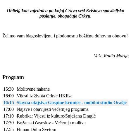
O
bitelj, kao zajednica po kojoj Crkva vrši Kristovo spasiteljsko
poslanje, obogaćuje Crkvu.
Želimo vam blagoslovljenu i plodonosnu božićnu duhovnu obnovu!
Vaša Radio Marija
Program
15:30
Molitvene nakane
16:00
Vijesti iz života Crkve HKR-a
16:15
Slavna otajstva Gospine krunice - mobilni studio Orašje
17:00
Najave i obavijesti večernjeg programa
17:10
Rubrika: Vijesti iz kulture/Snježana Dragić
17:30
Božanski časoslov - Večernja molitva
17:55
Himan Duhu Svetom