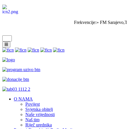
Frekvencije:» FM Sarajevo,Tr
O NAMA
Povijest
Svjetska obitelj
Naše vrijednosti
Naš tim
Riječ urednika