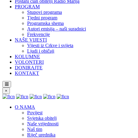
Postani član obitelji Radio Marija
PROGRAM
Stupovi programa
Tjedni program
Programska shema
Autori emisija – naši suradnici
Frekvencije
NAŠE VIJESTI
Vijesti iz Crkve i svijeta
Ljudi i običaji
KOLUMNE
VOLONTERI
DONIRAJTE
KONTAKT
×
O NAMA
Povijest
Svjetska obitelj
Naše vrijednosti
Naš tim
Riječ urednika