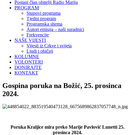
Postani član obitelji Radio Marija
PROGRAM
Stupovi programa
Tjedni program
Programska shema
Autori emisija – naši suradnici
Frekvencije
NAŠE VIJESTI
Vijesti iz Crkve i svijeta
Ljudi i običaji
KOLUMNE
VOLONTERI
DONIRAJTE
KONTAKT
Gospina poruka na Božić, 25. prosinca
2024.
Poruka Kraljice mira preko Marije Pavlović Lunetti 25.
prosinca 2024.