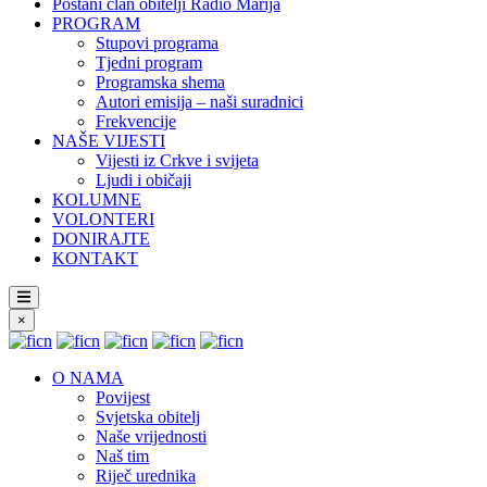
Postani član obitelji Radio Marija
PROGRAM
Stupovi programa
Tjedni program
Programska shema
Autori emisija – naši suradnici
Frekvencije
NAŠE VIJESTI
Vijesti iz Crkve i svijeta
Ljudi i običaji
KOLUMNE
VOLONTERI
DONIRAJTE
KONTAKT
×
O NAMA
Povijest
Svjetska obitelj
Naše vrijednosti
Naš tim
Riječ urednika