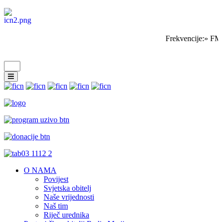
Frekvencije:» FM
O NAMA
Povijest
Svjetska obitelj
Naše vrijednosti
Naš tim
Riječ urednika