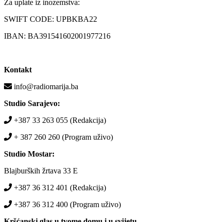
Za uplate iz inozemstva:
SWIFT CODE: UPBKBA22
IBAN: BA391541602001977216
Kontakt
info@radiomarija.ba
Studio Sarajevo:
+387 33 263 055 (Redakcija)
+ 387 260 260 (Program uživo)
Studio Mostar:
Blajburških žrtava 33 E
+387 36 312 401 (Redakcija)
+387 36 312 400 (Program uživo)
Kršćanski glas u tvome domu i u svijetu