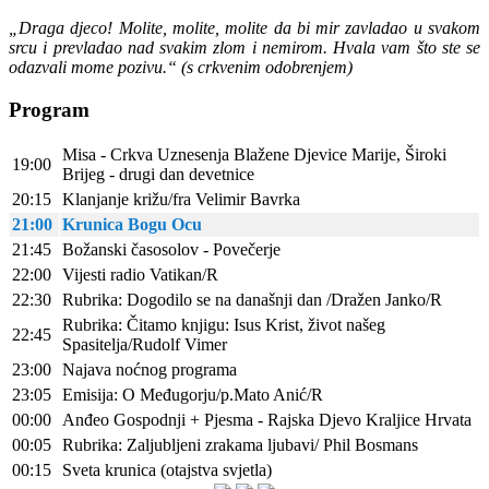
„Draga djeco! Molite, molite, molite da bi mir zavladao u svakom
srcu i prevladao nad svakim zlom i nemirom. Hvala vam što ste se
odazvali mome pozivu.“ (s crkvenim odobrenjem)
Program
Misa - Crkva Uznesenja Blažene Djevice Marije, Široki
19:00
Brijeg - drugi dan devetnice
20:15
Klanjanje križu/fra Velimir Bavrka
21:00
Krunica Bogu Ocu
21:45
Božanski časosolov - Povečerje
22:00
Vijesti radio Vatikan/R
22:30
Rubrika: Dogodilo se na današnji dan /Dražen Janko/R
Rubrika: Čitamo knjigu: Isus Krist, život našeg
22:45
Spasitelja/Rudolf Vimer
23:00
Najava noćnog programa
23:05
Emisija: O Međugorju/p.Mato Anić/R
00:00
Anđeo Gospodnji + Pjesma - Rajska Djevo Kraljice Hrvata
00:05
Rubrika: Zaljubljeni zrakama ljubavi/ Phil Bosmans
00:15
Sveta krunica (otajstva svjetla)