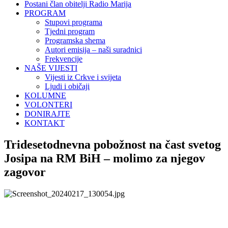
Postani član obitelji Radio Marija
PROGRAM
Stupovi programa
Tjedni program
Programska shema
Autori emisija – naši suradnici
Frekvencije
NAŠE VIJESTI
Vijesti iz Crkve i svijeta
Ljudi i običaji
KOLUMNE
VOLONTERI
DONIRAJTE
KONTAKT
Tridesetodnevna pobožnost na čast svetog
Josipa na RM BiH – molimo za njegov
zagovor