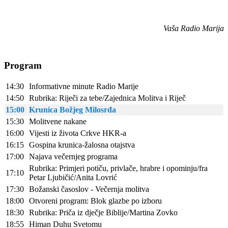
Vaša Radio Marija
Program
14:30
Informativne minute Radio Marije
14:50
Rubrika: Riječi za tebe/Zajednica Molitva i Riječ
15:00
Krunica Božjeg Milosrđa
15:30
Molitvene nakane
16:00
Vijesti iz života Crkve HKR-a
16:15
Gospina krunica-žalosna otajstva
17:00
Najava večernjeg programa
Rubrika: Primjeri potiču, privlače, hrabre i opominju/fra
17:10
Petar Ljubičić/Anita Lovrić
17:30
Božanski časoslov - Večernja molitva
18:00
Otvoreni program: Blok glazbe po izboru
18:30
Rubrika: Priča iz dječje Biblije/Martina Zovko
18:55
Himan Duhu Svetomu