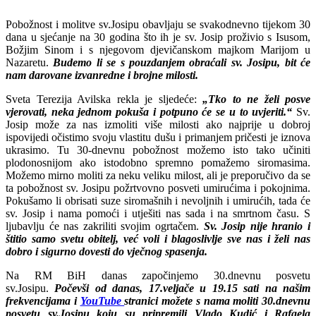
Pobožnost i molitve sv.Josipu obavljaju se svakodnevno tijekom 30
dana u sjećanje na 30 godina što ih je sv. Josip proživio s Isusom,
Božjim Sinom i s njegovom djevičanskom majkom Marijom u
Nazaretu.
Budemo li se s pouzdanjem obraćali sv. Josipu, bit će
nam darovane izvanredne i brojne milosti.
Sveta Terezija Avilska rekla je sljedeće:
„Tko to ne želi posve
vjerovati, neka jednom pokuša i potpuno će se u to uvjeriti.“
Sv.
Josip može za nas izmoliti više milosti ako najprije u dobroj
ispovijedi očistimo svoju vlastitu dušu i primanjem pričesti je iznova
ukrasimo. Tu 30-dnevnu pobožnost možemo isto tako učiniti
plodonosnijom ako istodobno spremno pomažemo siromasima.
Možemo mirno moliti za neku veliku milost, ali je preporučivo da se
ta pobožnost sv. Josipu požrtvovno posveti umirućima i pokojnima.
Pokušamo li obrisati suze siromašnih i nevoljnih i umirućih, tada će
sv. Josip i nama pomoći i utješiti nas sada i na smrtnom času. S
ljubavlju će nas zakriliti svojim ogrtačem.
Sv. Josip nije hranio i
štitio samo svetu obitelj, već voli i blagoslivlje sve nas i želi nas
dobro i sigurno dovesti do vječnog spasenja.
Na RM BiH danas započinjemo 30.dnevnu posvetu
sv.Josipu.
Počevši od danas, 17.veljače u 19.15 sati na našim
frekvencijama i
YouTube
stranici možete s nama moliti 30.dnevnu
posvetu sv.Josipu koju su pripremili Vlado Kudić i Rafaela