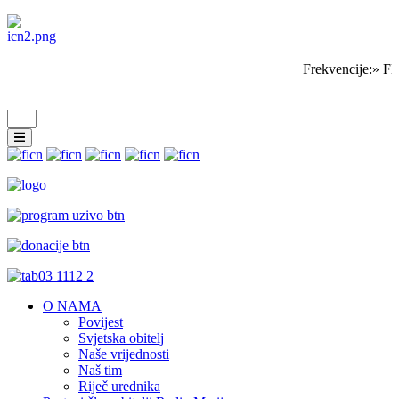
Frekvencije:» FM
O NAMA
Povijest
Svjetska obitelj
Naše vrijednosti
Naš tim
Riječ urednika