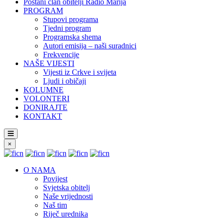
Postani član obitelji Radio Marija
PROGRAM
Stupovi programa
Tjedni program
Programska shema
Autori emisija – naši suradnici
Frekvencije
NAŠE VIJESTI
Vijesti iz Crkve i svijeta
Ljudi i običaji
KOLUMNE
VOLONTERI
DONIRAJTE
KONTAKT
×
O NAMA
Povijest
Svjetska obitelj
Naše vrijednosti
Naš tim
Riječ urednika