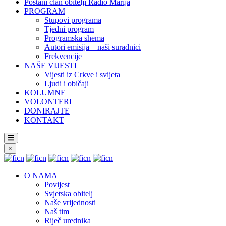
Postani član obitelji Radio Marija
PROGRAM
Stupovi programa
Tjedni program
Programska shema
Autori emisija – naši suradnici
Frekvencije
NAŠE VIJESTI
Vijesti iz Crkve i svijeta
Ljudi i običaji
KOLUMNE
VOLONTERI
DONIRAJTE
KONTAKT
×
O NAMA
Povijest
Svjetska obitelj
Naše vrijednosti
Naš tim
Riječ urednika