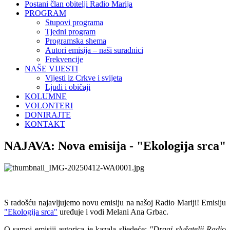
Postani član obitelji Radio Marija
PROGRAM
Stupovi programa
Tjedni program
Programska shema
Autori emisija – naši suradnici
Frekvencije
NAŠE VIJESTI
Vijesti iz Crkve i svijeta
Ljudi i običaji
KOLUMNE
VOLONTERI
DONIRAJTE
KONTAKT
NAJAVA: Nova emisija - "Ekologija srca"
S radošću najavljujemo novu emisiju na našoj Radio Mariji! Emisiju
"Ekologija srca"
uređuje i vodi Melani Ana Grbac.
O samoj emisiji autorica je kazala sljedeće:
"Dragi slušatelji Radio