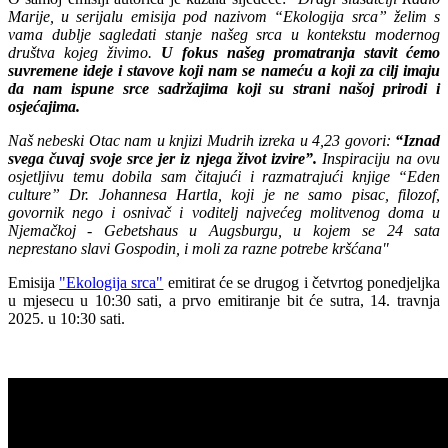
Marije, u serijalu emisija pod nazivom “Ekologija srca” želim s
vama dublje sagledati stanje našeg srca u kontekstu modernog
društva kojeg živimo.
U fokus našeg promatranja stavit ćemo
suvremene ideje i stavove koji nam se nameću a koji za cilj imaju
da nam ispune srce sadržajima koji su strani našoj prirodi i
osjećajima.
Naš nebeski Otac nam u knjizi Mudrih izreka u 4,23 govori:
“Iznad
svega čuvaj svoje srce jer iz njega život izvire”.
Inspiraciju na ovu
osjetljivu temu dobila sam čitajući i razmatrajući knjige “Eden
culture” Dr. Johannesa Hartla, koji je ne samo pisac, filozof,
govornik nego i osnivač i voditelj najvećeg molitvenog doma u
Njemačkoj - Gebetshaus u Augsburgu, u kojem se 24 sata
neprestano slavi Gospodin, i moli za razne potrebe kršćana"
Emisija
"Ekologija srca"
emitirat će se drugog i četvrtog ponedjeljka
u mjesecu u 10:30 sati, a prvo emitiranje bit će sutra, 14. travnja
2025. u 10:30 sati.