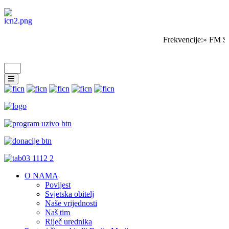
Frekvencije:» FM Sa
O NAMA
Povijest
Svjetska obitelj
Naše vrijednosti
Naš tim
Riječ urednika