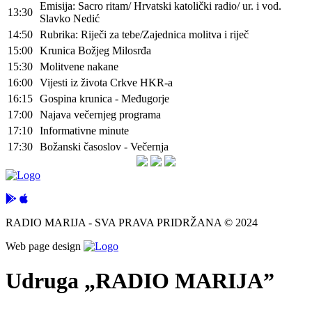
Emisija: Sacro ritam/ Hrvatski katolički radio/ ur. i vod.
13:30
Slavko Nedić
14:50
Rubrika: Riječi za tebe/Zajednica molitva i riječ
15:00
Krunica Božjeg Milosrđa
15:30
Molitvene nakane
16:00
Vijesti iz života Crkve HKR-a
16:15
Gospina krunica - Međugorje
17:00
Najava večernjeg programa
17:10
Informativne minute
17:30
Božanski časoslov - Večernja
RADIO MARIJA - SVA PRAVA PRIDRŽANA © 2024
Web page design
Udruga „RADIO MARIJA”