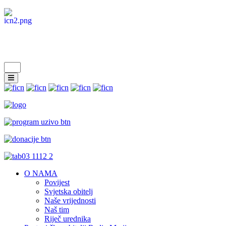
O NAMA
Povijest
Svjetska obitelj
Naše vrijednosti
Naš tim
Riječ urednika