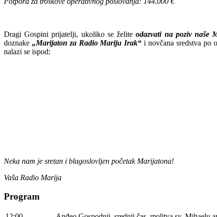
Potpora za troškove operativnog poslovanja: 144.000 €
Dragi Gospini prijatelji, ukoliko se želite
odazvati na poziv naše M
doznake
„Marijaton za Radio Mariju Irak“
i novčana sredstva po ok
nalazi se ispod:
Neka nam je sretan i blagoslovljen početak Marijatona!
Vaša Radio Marija
Program
12:00
Anđeo Gospodnji, srednji čas, molitva sv. Mihaelu 