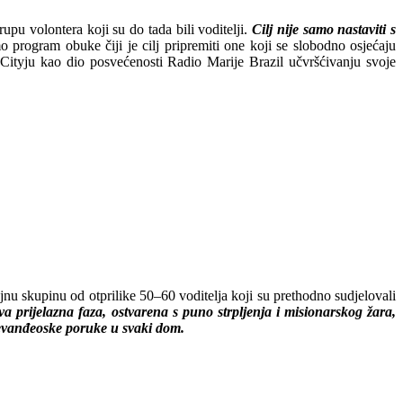
upu volontera koji su do tada bili voditelji.
Cilj nije samo nastaviti s
 program obuke čiji je cilj pripremiti one koji se slobodno osjećaju
 Cityju kao dio posvećenosti Radio Marije Brazil učvršćivanju svoje
ajnu skupinu od otprilike 50–60 voditelja koji su prethodno sudjelovali
a prijelazna faza, ostvarena s puno strpljenja i misionarskog žara,
 evanđeoske poruke u svaki dom.