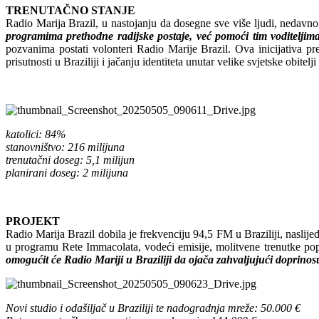
TRENUTAČNO STANJE
Radio Marija Brazil, u nastojanju da dosegne sve više ljudi, nedavno je
programima prethodne radijske postaje, već pomoći tim voditeljim
pozvanima postati volonteri Radio Marije Brazil. Ova inicijativa p
prisutnosti u Braziliji i jačanju identiteta unutar velike svjetske obitelj
katolici: 84%
stanovništvo: 216 milijuna
trenutačni doseg: 5,1 milijun
planirani doseg: 2 milijuna
PROJEKT
Radio Marija Brazil dobila je frekvenciju 94,5 FM u Braziliji, naslije
u programu Rete Immacolata, vodeći emisije, molitvene trenutke popu
omogućit će Radio Mariji u Braziliji da ojača zahvaljujući doprin
Novi studio i odašiljač u Braziliji te nadogradnja mreže: 50.000 €