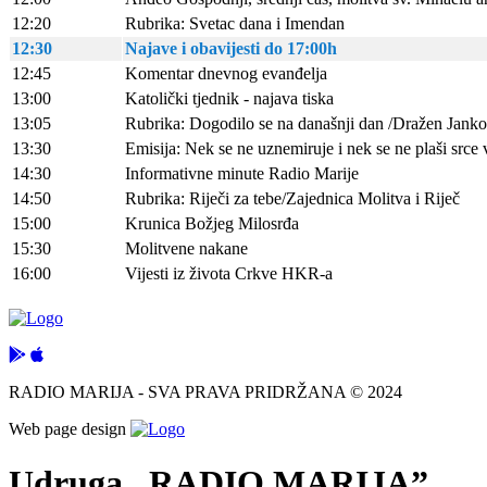
12:20
Rubrika: Svetac dana i Imendan
12:30
Najave i obavijesti do 17:00h
12:45
Komentar dnevnog evanđelja
13:00
Katolički tjednik - najava tiska
13:05
Rubrika: Dogodilo se na današnji dan /Dražen Janko
13:30
Emisija: Nek se ne uznemiruje i nek se ne plaši src
14:30
Informativne minute Radio Marije
14:50
Rubrika: Riječi za tebe/Zajednica Molitva i Riječ
15:00
Krunica Božjeg Milosrđa
15:30
Molitvene nakane
16:00
Vijesti iz života Crkve HKR-a
RADIO MARIJA - SVA PRAVA PRIDRŽANA © 2024
Web page design
Udruga „RADIO MARIJA”