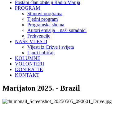
Postani član obitelji Radio Marija
PROGRAM
Stupovi programa
Tjedni program
Programska shema
Autori emisija – naši suradnici
Frekvencije
NAŠE VIJESTI
Vijesti iz Crkve i svijeta
Ljudi i običaji
KOLUMNE
VOLONTERI
DONIRAJTE
KONTAKT
Marijaton 2025. - Brazil