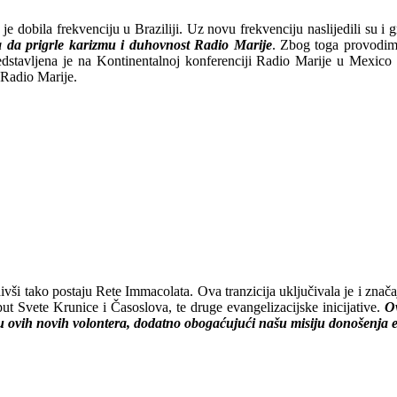
 dobila frekvenciju u Braziliji. Uz novu frekvenciju naslijedili su i gr
a da prigrle karizmu i duhovnost Radio Marije
. Zbog toga provodimo
redstavljena je na Kontinentalnoj konferenciji Radio Marije u Mexico
i Radio Marije.
divši tako postaju Rete Immacolata. Ova tranzicija uključivala je i znač
t Svete Krunice i Časoslova, te druge evangelizacijske inicijative.
Ov
osu ovih novih volontera, dodatno obogaćujući našu misiju donošenja