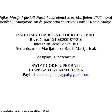
ajke Marije i postati Njezini maratonci kroz Marijaton 2025.,
svoj
ončanju Marijatona bit će prebačena Svjetskoj Obitelji Radio Marije k
RADIO MARIJA BOSNE I HERCEGOVINE
Br. računa:
1541602001977216
Intesa SanPaolo Banka BiH
Svrha doznake:
Marijaton za Radio Mariju Irak
Za uplate iz inozemstva:
SWIFT CODE:
UPBKBA22
IBAN
: BA391541602001977216
PayPal
radiomarijabihpaypal@gmail.com
arkanđelu, posvetna molitva RM