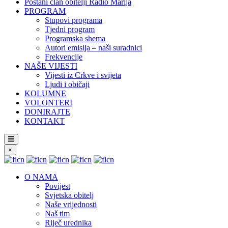
Postani član obitelji Radio Marija
PROGRAM
Stupovi programa
Tjedni program
Programska shema
Autori emisija – naši suradnici
Frekvencije
NAŠE VIJESTI
Vijesti iz Crkve i svijeta
Ljudi i običaji
KOLUMNE
VOLONTERI
DONIRAJTE
KONTAKT
×
O NAMA
Povijest
Svjetska obitelj
Naše vrijednosti
Naš tim
Riječ urednika