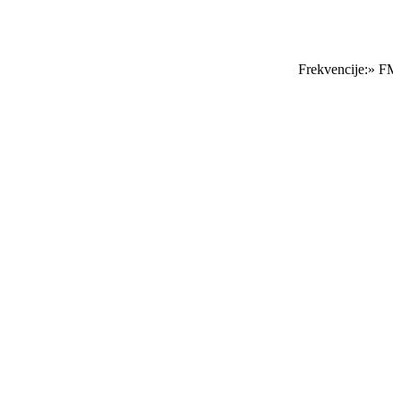
Frekvencije:» FM 