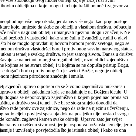
sve više suobličuju ovoj model obitelji koja je Božji dar svim
jihovim obiteljima u kojoj mogu i trebaju tražiti pomoć i zagovor za
neophodnije više nego ikada, jer danas više nego ikad prije postoje
kture koje, umjesto da skrbe za obitelji u vlastitom društvu, odbacuju
raže načina nagrizati obitelj i umanjivati njezinu ulogu i značenje. Ne
kad bezbožni vlastodršci, kako smo čuli u Evanđelju, radili o glavi
i, što bi se moglo opravdati njihovom borbom protiv svetoga, nego se
menom društvu vlastodršci bore i protiv onog sasvim naravnog statusa
je utkan u temelje svakog društva, to jest samog života. Danas u društvu
šavaju se nametnuti mnogi surogati obitelji, razni oblici zajedništva
e kojima se ne stvara obitelj i u kojima se ne dopušta pristup Bogu,
se događa borba protiv onog što je sveto i Božje, nego je obitelj
onom njezinom prirodnom značenju i smislu.
elj svjedoči upravo o potrebi da se životno zajedništvo muškarca i
 upravo u obitelj, zajednicu koja se nadahnjuje na Božjem idealu. U
telji događa se neponovljivo zajedništvo u kojem pojedinac pronalazi
aštitu, a društvo svoj temelj. Ne bi se stoga smjelo dogoditi da
uštvo rade protiv ove zajednice, nego da rade na njezinu učvršćenju,
og radio cijelu povijest spasenja dok na posljetku nije poslao i svoga
de konačni zaglavni kamen svake obitelji. Upravo zato jer svijet
ducira ovu uzvišenu stvarnost, jer joj osporava božanske temelje, jer u
ije i uzvišenije posvjedočila što je istinska obitelj i kako se ona