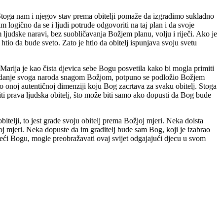
ao. Stoga nam i njegov stav prema obitelji pomaže da izgradimo sukladno
m logično da se i ljudi potrude odgovoriti na taj plan i da svoje
m ljudske naravi, bez suobličavanja Božjem planu, volju i riječi. Ako je
g htio da bude sveto. Zato je htio da obitelj ispunjava svoju svetu
n. Marija je kao čista djevica sebe Bogu posvetila kako bi mogla primiti
 opravdanje svoga naroda snagom Božjom, potpuno se podložio Božjem
po onoj autentičnoj dimenziji koju Bog zacrtava za svaku obitelj. Stoga
biti prava ljudska obitelj, što može biti samo ako dopusti da Bog bude
itelji, to jest grade svoju obitelj prema Božjoj mjeri. Neka doista
koj mjeri. Neka dopuste da im graditelj bude sam Bog, koji je izabrao
služeći Bogu, mogle preobražavati ovaj svijet odgajajući djecu u svom