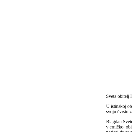
Sveta obitelj 
U istinskoj o
svoju čvrstu z
Blagdan Svete 
vjerničkoj obit