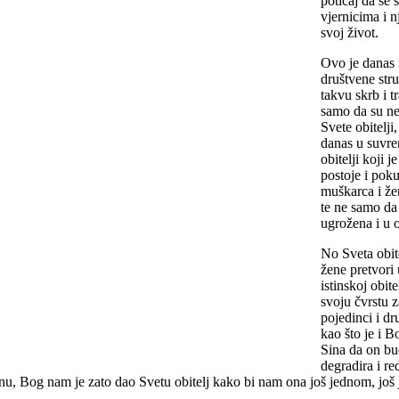
poticaj da se 
vjernicima i n
svoj život.
Ovo je danas 
društvene stru
takvu skrb i t
samo da su ne
Svete obitelj
danas u suvre
obitelji koji 
postoje i poku
muškarca i žen
te ne samo da 
ugrožena i u 
No Sveta obit
žene pretvori
istinskoj obi
svoju čvrstu z
pojedinci i dr
kao što je i B
Sina da on bu
degradira i re
, Bog nam je zato dao Svetu obitelj kako bi nam ona još jednom, još jasn