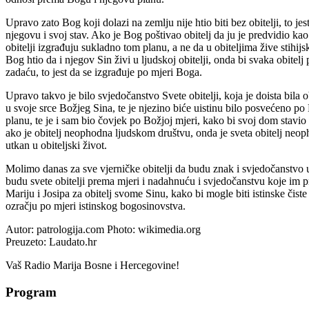
Upravo zato Bog koji dolazi na zemlju nije htio biti bez obitelji, to j
njegovu i svoj stav. Ako je Bog poštivao obitelj da ju je predvidio kao 
obitelji izgrađuju sukladno tom planu, a ne da u obiteljima žive stihij
Bog htio da i njegov Sin živi u ljudskoj obitelji, onda bi svaka obitelj 
zadaću, to jest da se izgrađuje po mjeri Boga.
Upravo takvo je bilo svjedočanstvo Svete obitelji, koja je doista bila o
u svoje srce Božjeg Sina, te je njezino biće uistinu bilo posvećeno p
planu, te je i sam bio čovjek po Božjoj mjeri, kako bi svoj dom stavio
ako je obitelj neophodna ljudskom društvu, onda je sveta obitelj neopho
utkan u obiteljski život.
Molimo danas za sve vjerničke obitelji da budu znak i svjedočanstvo u s
budu svete obitelji prema mjeri i nadahnuću i svjedočanstvu koje im pr
Mariju i Josipa za obitelj svome Sinu, kako bi mogle biti istinske čiste
ozračju po mjeri istinskog bogosinovstva.
Autor: patrologija.com Photo: wikimedia.org
Preuzeto: Laudato.hr
Vaš Radio Marija Bosne i Hercegovine!
Program