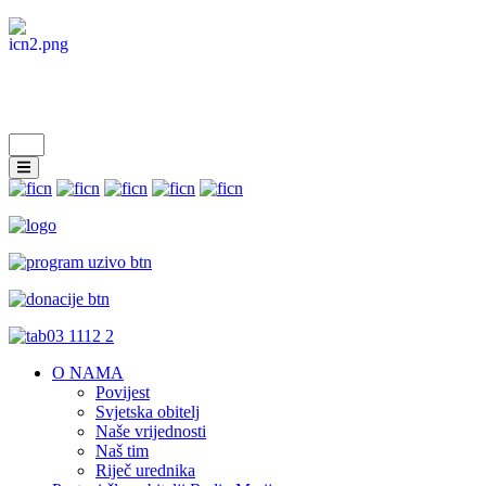
O NAMA
Povijest
Svjetska obitelj
Naše vrijednosti
Naš tim
Riječ urednika