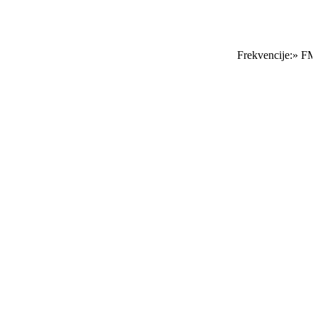
Frekvencije:» FM S