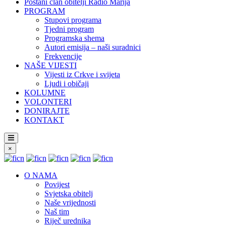
Postani član obitelji Radio Marija
PROGRAM
Stupovi programa
Tjedni program
Programska shema
Autori emisija – naši suradnici
Frekvencije
NAŠE VIJESTI
Vijesti iz Crkve i svijeta
Ljudi i običaji
KOLUMNE
VOLONTERI
DONIRAJTE
KONTAKT
×
O NAMA
Povijest
Svjetska obitelj
Naše vrijednosti
Naš tim
Riječ urednika