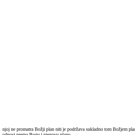
njoj ne promatra Božji plan niti je podržava sukladno tom Božjem planu
odnosi prema Bogu i njegovu planu.