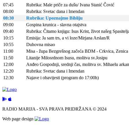
07:45
Rubrika: Male priče za dušu/ Ivana Stanić Čović
08:00
Rubrika: Svetac dana i Imendan
08:30
Rubrika: Upoznajmo Bibliju
09:00
Gospina krunica - slavna otajstva
09:40
Rubrika: Čitamo knjigu: Isus Krist, život našeg Spasitel
10:15
Emisija: Ja sam trs, a vi loze/Mirjana Arslan/R
10:55
Duhovna misao
11:00
Misa - župa Bezgrešnog začeća BDM - Crkvica, Zenica 
11:50
Litanije Milosrdnom Isusu, molitva sv.Josipu
12:00
Anđeo Gospodnji, srednji čas, molitva sv. Mihaelu ark
12:20
Rubrika: Svetac dana i Imendan
12:30
Najave i obavijesti (program do 17:00h)
RADIO MARIJA - SVA PRAVA PRIDRŽANA © 2024
Web page design