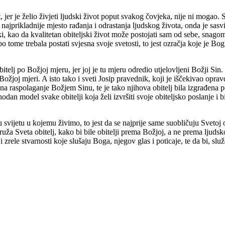
est, jer je želio živjeti ljudski život poput svakog čovjeka, nije ni mog
najprikladnije mjesto rađanja i odrastanja ljudskog života, onda je sasvi
ski, kao da kvalitetan obiteljski život može postojati sam od sebe, snago
po tome trebala postati svjesna svoje svetosti, to jest ozračja koje je Bo
bitelj po Božjoj mjeru, jer joj je tu mjeru odredio utjelovljeni Božji Si
o Božjoj mjeri. A isto tako i sveti Josip pravednik, koji je iščekivao
 na raspolaganje Božjem Sinu, te je tako njihova obitelj bila izgrađena 
dan model svake obitelji koja želi izvršiti svoje obiteljsko poslanje i 
vijetu u kojemu živimo, to jest da se najprije same suobličuju Svetoj ob
uža Sveta obitelj, kako bi bile obitelji prema Božjoj, a ne prema ljuds
 i zrele stvarnosti koje slušaju Boga, njegov glas i poticaje, te da bi, 