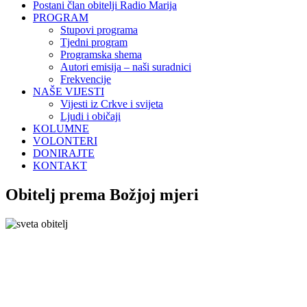
Postani član obitelji Radio Marija
PROGRAM
Stupovi programa
Tjedni program
Programska shema
Autori emisija – naši suradnici
Frekvencije
NAŠE VIJESTI
Vijesti iz Crkve i svijeta
Ljudi i običaji
KOLUMNE
VOLONTERI
DONIRAJTE
KONTAKT
Obitelj prema Božjoj mjeri