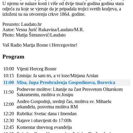
U njemu se nalaze kosti i više od dvije tisuće godina godina stara
odjeća za koje se vjeruje da je pripadala trojici svetih kraljeva, a
izloženi su na otvorenju crkve 1864. godine.
Preuzeto: Laudato.hr
Autor: Vesna Jurić Rukavina/Laudato/M.R.
Photo: Matija Šimunović/Laudato
Vaš Radio Marija Bosne i Hercegovine!
Program
10:00
Vijesti Herceg Bosne
10:15
Emisija: Ja sam trs, a vi loze/Mirjana Arslan
11:00
Misa, župa Preobraženja Gospodinova, Borovica
Podnevne molitve: Litanije na čast Presvetom Oltarskom
11:50
Sakramentu, molitva sv.Josipu
Anđeo Gospodnji, srednji čas, molitva sv. Mihaelu
12:00
arkanđelu, posvetna molitva RM
12:20
Rubrika: Svetac dana i Imendan
12:30
Najave i obavijesti do 17:00h
12:45
Komentar dnevnog evanđelja