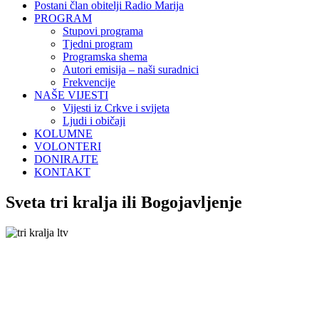
Postani član obitelji Radio Marija
PROGRAM
Stupovi programa
Tjedni program
Programska shema
Autori emisija – naši suradnici
Frekvencije
NAŠE VIJESTI
Vijesti iz Crkve i svijeta
Ljudi i običaji
KOLUMNE
VOLONTERI
DONIRAJTE
KONTAKT
Sveta tri kralja ili Bogojavljenje