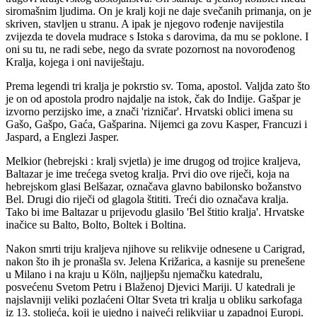
siromašnim ljudima. On je kralj koji ne daje svečanih primanja, on je
skriven, stavljen u stranu. A ipak je njegovo rođenje navijestila
zvijezda te dovela mudrace s Istoka s darovima, da mu se poklone. I
oni su tu, ne radi sebe, nego da svrate pozornost na novorođenog
Kralja, kojega i oni naviještaju.
Prema legendi tri kralja je pokrstio sv. Toma, apostol. Valjda zato što
je on od apostola prodro najdalje na istok, čak do Indije. Gašpar je
izvorno perzijsko ime, a znači 'rizničar'. Hrvatski oblici imena su
Gašo, Gašpo, Gaća, Gašparina. Nijemci ga zovu Kasper, Francuzi i
Jaspard, a Englezi Jasper.
Melkior (hebrejski : kralj svjetla) je ime drugog od trojice kraljeva,
Baltazar je ime trećega svetog kralja. Prvi dio ove riječi, koja na
hebrejskom glasi Belšazar, označava glavno babilonsko božanstvo
Bel. Drugi dio riječi od glagola štititi. Treći dio označava kralja.
Tako bi ime Baltazar u prijevodu glasilo 'Bel štitio kralja'. Hrvatske
inačice su Balto, Bolto, Boltek i Boltina.
Nakon smrti triju kraljeva njihove su relikvije odnesene u Carigrad,
nakon što ih je pronašla sv. Jelena Križarica, a kasnije su prenešene
u Milano i na kraju u Köln, najljepšu njemačku katedralu,
posvećenu Svetom Petru i Blaženoj Djevici Mariji. U katedrali je
najslavniji veliki pozlaćeni Oltar Sveta tri kralja u obliku sarkofaga
iz 13. stoljeća, koji je ujedno i najveći relikvijar u zapadnoj Europi.