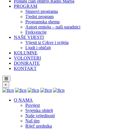
Postani član obitelji Radio Marija
PROGRAM
Stupovi programa
Tjedni program
Programska shema
Autori emisija – naši suradnici
Frekvencije
NAŠE VIJESTI
Vijesti iz Crkve i svijeta
Ljudi i običaji
KOLUMNE
VOLONTERI
DONIRAJTE
KONTAKT
×
O NAMA
Povijest
Svjetska obitelj
Naše vrijednosti
Naš tim
Riječ urednika