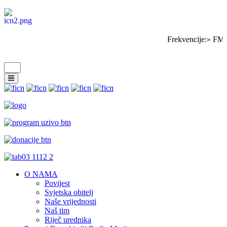
Frekvencije:» FM 
O NAMA
Povijest
Svjetska obitelj
Naše vrijednosti
Naš tim
Riječ urednika