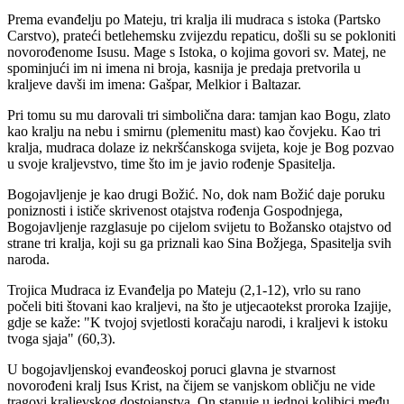
Prema evanđelju po Mateju, tri kralja ili mudraca s istoka (Partsko
Carstvo), prateći betlehemsku zvijezdu repaticu, došli su se pokloniti
novorođenome Isusu. Mage s Istoka, o kojima govori sv. Matej, ne
spominjući im ni imena ni broja, kasnija je predaja pretvorila u
kraljeve davši im imena: Gašpar, Melkior i Baltazar.
Pri tomu su mu darovali tri simbolična dara: tamjan kao Bogu, zlato
kao kralju na nebu i smirnu (plemenitu mast) kao čovjeku. Kao tri
kralja, mudraca dolaze iz nekršćanskoga svijeta, koje je Bog pozvao
u svoje kraljevstvo, time što im je javio rođenje Spasitelja.
Bogojavljenje je kao drugi Božić. No, dok nam Božić daje poruku
poniznosti i ističe skrivenost otajstva rođenja Gospodnjega,
Bogojavljenje razglasuje po cijelom svijetu to Božansko otajstvo od
strane tri kralja, koji su ga priznali kao Sina Božjega, Spasitelja svih
naroda.
Trojica Mudraca iz Evanđelja po Mateju (2,1-12), vrlo su rano
počeli biti štovani kao kraljevi, na što je utjecaotekst proroka Izajije,
gdje se kaže: "K tvojoj svjetlosti koračaju narodi, i kraljevi k istoku
tvoga sjaja" (60,3).
U bogojavljenskoj evanđeoskoj poruci glavna je stvarnost
novorođeni kralj Isus Krist, na čijem se vanjskom obličju ne vide
tragovi kraljevskog dostojanstva. On stanuje u jednoj kolibici među