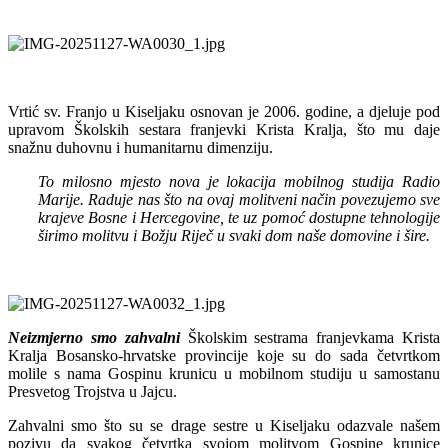
Vrtić sv. Franjo u Kiseljaku osnovan je 2006. godine, a djeluje pod
upravom Školskih sestara franjevki Krista Kralja, što mu daje
snažnu duhovnu i humanitarnu dimenziju.
To milosno mjesto nova je lokacija mobilnog studija Radio
Marije. Raduje nas što na ovaj molitveni način povezujemo sve
krajeve Bosne i Hercegovine, te uz pomoć dostupne tehnologije
širimo molitvu i Božju Riječ u svaki dom naše domovine i šire.
Neizmjerno smo zahvalni
Školskim sestrama franjevkama Krista
Kralja Bosansko-hrvatske provincije koje su do sada četvrtkom
molile s nama Gospinu krunicu u mobilnom studiju u samostanu
Presvetog Trojstva u Jajcu.
Zahvalni smo što su se drage sestre u Kiseljaku odazvale našem
pozivu da svakog četvrtka svojom molitvom Gospine krunice