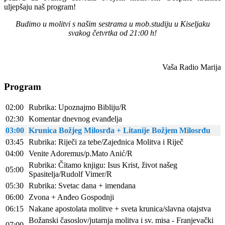
uljepšaju naš program!
Budimo u molitvi s našim sestrama u mob.studiju u Kiseljaku
svakog četvrtka od 21:00 h!
Vaša Radio Marija
Program
02:00
Rubrika: Upoznajmo Bibliju/R
02:30
Komentar dnevnog evanđelja
03:00
Krunica Božjeg Milosrđa + Litanije Božjem Milosrđu
03:45
Rubrika: Riječi za tebe/Zajednica Molitva i Riječ
04:00
Venite Adoremus/p.Mato Anić/R
Rubrika: Čitamo knjigu: Isus Krist, život našeg
05:00
Spasitelja/Rudolf Vimer/R
05:30
Rubrika: Svetac dana + imendana
06:00
Zvona + Anđeo Gospodnji
06:15
Nakane apostolata molitve + sveta krunica/slavna otajstva
Božanski časoslov/jutarnja molitva i sv. misa - Franjevački
07:00