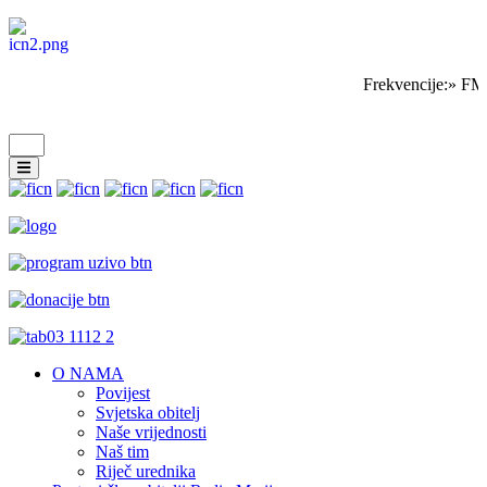
Frekvencije:» FM
O NAMA
Povijest
Svjetska obitelj
Naše vrijednosti
Naš tim
Riječ urednika