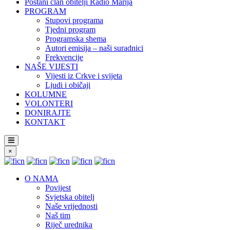
Postani član obitelji Radio Marija
PROGRAM
Stupovi programa
Tjedni program
Programska shema
Autori emisija – naši suradnici
Frekvencije
NAŠE VIJESTI
Vijesti iz Crkve i svijeta
Ljudi i običaji
KOLUMNE
VOLONTERI
DONIRAJTE
KONTAKT
×
O NAMA
Povijest
Svjetska obitelj
Naše vrijednosti
Naš tim
Riječ urednika