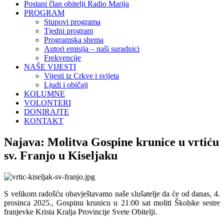
Postani član obitelji Radio Marija
PROGRAM
Stupovi programa
Tjedni program
Programska shema
Autori emisija – naši suradnici
Frekvencije
NAŠE VIJESTI
Vijesti iz Crkve i svijeta
Ljudi i običaji
KOLUMNE
VOLONTERI
DONIRAJTE
KONTAKT
Najava: Molitva Gospine krunice u vrtiću
sv. Franjo u Kiseljaku
S velikom radošću obavještavamo naše slušatelje da će od danas, 4.
prosinca 2025., Gospinu krunicu u 21:00 sat moliti Školske sestre
franjevke Krista Kralja Provincije Svete Obitelji.