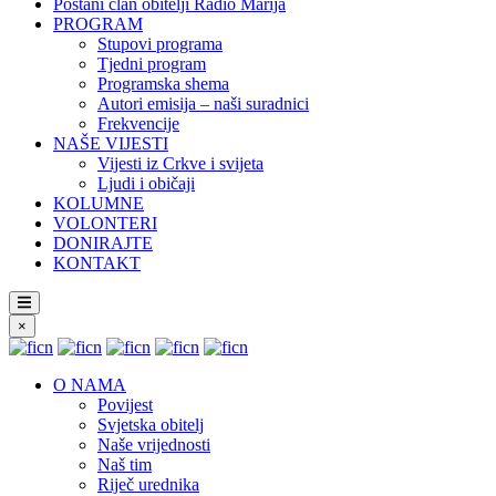
Postani član obitelji Radio Marija
PROGRAM
Stupovi programa
Tjedni program
Programska shema
Autori emisija – naši suradnici
Frekvencije
NAŠE VIJESTI
Vijesti iz Crkve i svijeta
Ljudi i običaji
KOLUMNE
VOLONTERI
DONIRAJTE
KONTAKT
×
O NAMA
Povijest
Svjetska obitelj
Naše vrijednosti
Naš tim
Riječ urednika