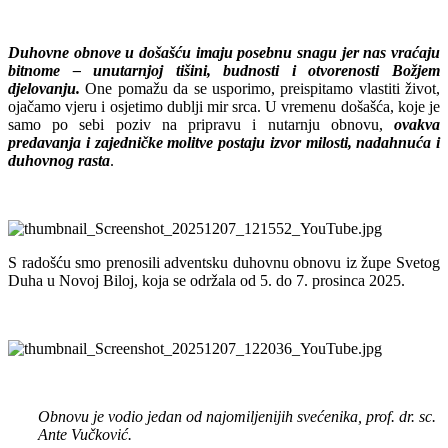
Duhovne obnove u došašću imaju posebnu snagu jer nas vraćaju
bitnome – unutarnjoj tišini, budnosti i otvorenosti Božjem
djelovanju.
One pomažu da se usporimo, preispitamo vlastiti život,
ojačamo vjeru i osjetimo dublji mir srca. U vremenu došašća, koje je
samo po sebi poziv na pripravu i nutarnju obnovu,
ovakva
predavanja i zajedničke molitve postaju izvor milosti, nadahnuća i
duhovnog rasta
.
S radošću smo prenosili adventsku duhovnu obnovu iz župe Svetog
Duha u Novoj Biloj, koja se održala od 5. do 7. prosinca 2025.
Obnovu je vodio jedan od najomiljenijih svećenika, prof. dr. sc.
Ante Vučković.