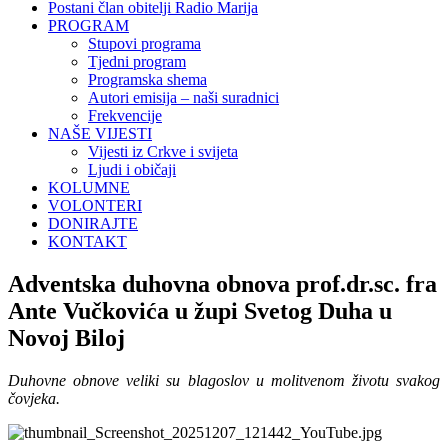
Postani član obitelji Radio Marija
PROGRAM
Stupovi programa
Tjedni program
Programska shema
Autori emisija – naši suradnici
Frekvencije
NAŠE VIJESTI
Vijesti iz Crkve i svijeta
Ljudi i običaji
KOLUMNE
VOLONTERI
DONIRAJTE
KONTAKT
Adventska duhovna obnova prof.dr.sc. fra
Ante Vučkovića u župi Svetog Duha u
Novoj Biloj
Duhovne obnove veliki su blagoslov u molitvenom životu svakog
čovjeka.