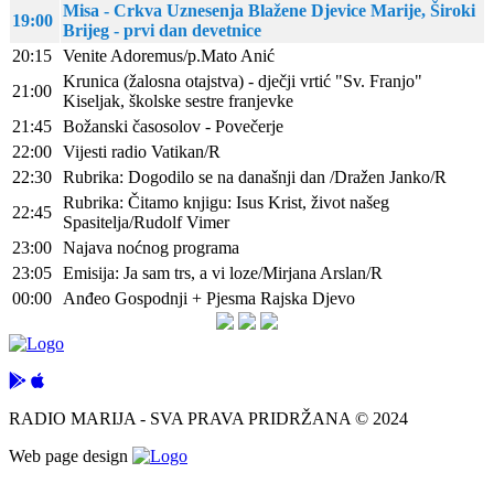
Misa - Crkva Uznesenja Blažene Djevice Marije, Široki
19:00
Brijeg - prvi dan devetnice
20:15
Venite Adoremus/p.Mato Anić
Krunica (žalosna otajstva) - dječji vrtić "Sv. Franjo"
21:00
Kiseljak, školske sestre franjevke
21:45
Božanski časosolov - Povečerje
22:00
Vijesti radio Vatikan/R
22:30
Rubrika: Dogodilo se na današnji dan /Dražen Janko/R
Rubrika: Čitamo knjigu: Isus Krist, život našeg
22:45
Spasitelja/Rudolf Vimer
23:00
Najava noćnog programa
23:05
Emisija: Ja sam trs, a vi loze/Mirjana Arslan/R
00:00
Anđeo Gospodnji + Pjesma Rajska Djevo
RADIO MARIJA - SVA PRAVA PRIDRŽANA © 2024
Web page design