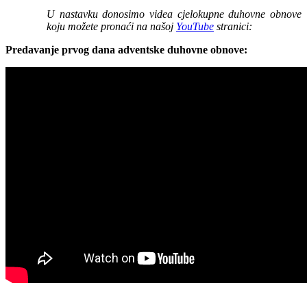
U nastavku donosimo videa cjelokupne duhovne obnove
koju možete pronaći na našoj
YouTube
stranici:
Predavanje prvog dana adventske duhovne obnove: