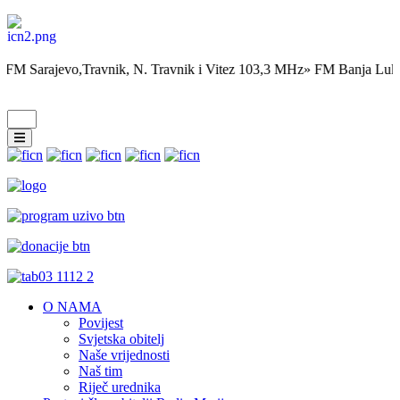
 FM Sarajevo,Travnik, N. Travnik i Vitez 103,3 MHz» FM Banja Luk
O NAMA
Povijest
Svjetska obitelj
Naše vrijednosti
Naš tim
Riječ urednika