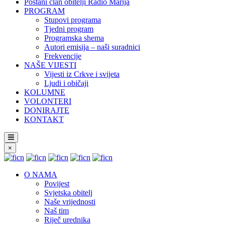
Postani član obitelji Radio Marija
PROGRAM
Stupovi programa
Tjedni program
Programska shema
Autori emisija – naši suradnici
Frekvencije
NAŠE VIJESTI
Vijesti iz Crkve i svijeta
Ljudi i običaji
KOLUMNE
VOLONTERI
DONIRAJTE
KONTAKT
×
O NAMA
Povijest
Svjetska obitelj
Naše vrijednosti
Naš tim
Riječ urednika