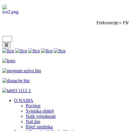
Frekvencije:» FM 
O NAMA
Povijest
Svjetska obitelj
Naše vrijednosti
Naš tim
Riječ urednika