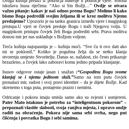
Druga kušnja prelazi iz područja materije u područje vjere. Sotona
iskušava Isusa riječima: “Ako si Sin Božji…”
Ovdje se otvara
važno pitanje: kakav je naš odnos prema Bogu? Molimo li kako
bismo Boga podredili svojim željama ili se kroz molitvu Njemu
predajemo?
Upozorio je na tanku granicu između vjere i magijskog
pristupa.U vjeri se čovjek predaje Bogu i traži Njegovu volju. U
magijskom pristupu čovjek želi Boga podrediti sebi. Prava molitva
donosi mir jer nas usklađuje s Božjom voljom.
Treća kušnja najopasnija je – kušnja moći. “Sve ću ti ovo dati ako
mi se pokloniš.” Koliko je pogubna želja da se netko klanja
stvorenju umjesto Stvoritelju. Danas se, nažalost, zlo često prikazuje
bezazleno, a čovjek lako zaboravi komu jedino pripada klanjanje.
Isusov odgovor ostaje jasan i snažan
:“Gospodinu Bogu svome
klanjaj se i njemu jedinom služi.”
Samo na tom putu čovjek
pronalazi mir, radost i svoj pravi identitet – da je dijete Božje. Kad
skrenemo s toga puta, postajemo prazni i nemirni.
Odricanje i pokora imaju smisla samo ako su svjesni i usmjereni.
Pater Mato istaknuo je potrebu za “inteligentnom pokorom” –
prepoznati vlastite slabosti, svoja ranjiva mjesta, i upravo ondje
raditi na obraćenju. Pokora nije sama sebi svrha, nego put
čišćenja i povratka Bogu i sebi samima.