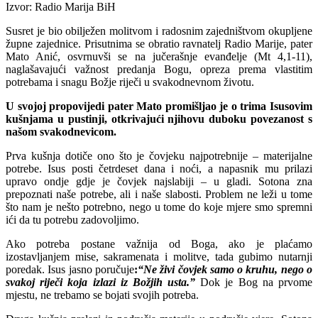
Izvor: Radio Marija BiH
Susret je bio obilježen molitvom i radosnim zajedništvom okupljene
župne zajednice. Prisutnima se obratio ravnatelj Radio Marije, pater
Mato Anić, osvrnuvši se na jučerašnje evanđelje (Mt 4,1-11),
naglašavajući važnost predanja Bogu, opreza prema vlastitim
potrebama i snagu Božje riječi u svakodnevnom životu.
U svojoj propovijedi pater Mato promišljao je o trima Isusovim
kušnjama u pustinji, otkrivajući njihovu duboku povezanost s
našom svakodnevicom.
Prva kušnja dotiče ono što je čovjeku najpotrebnije – materijalne
potrebe. Isus posti četrdeset dana i noći, a napasnik mu prilazi
upravo ondje gdje je čovjek najslabiji – u gladi. Sotona zna
prepoznati naše potrebe, ali i naše slabosti. Problem ne leži u tome
što nam je nešto potrebno, nego u tome do koje mjere smo spremni
ići da tu potrebu zadovoljimo.
Ako potreba postane važnija od Boga, ako je plaćamo
izostavljanjem mise, sakramenata i molitve, tada gubimo nutarnji
poredak. Isus jasno poručuje
:
“Ne živi čovjek samo o kruhu, nego o
svakoj riječi koja izlazi iz Božjih usta.”
Dok je Bog na prvome
mjestu, ne trebamo se bojati svojih potreba.