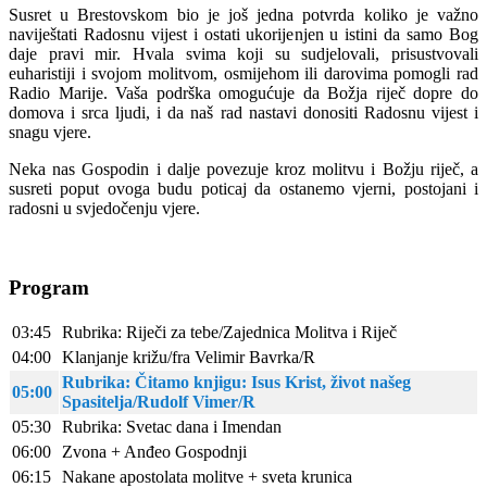
Susret u Brestovskom bio je još jedna potvrda koliko je važno
naviještati Radosnu vijest i ostati ukorijenjen u istini da samo Bog
daje pravi mir. Hvala svima koji su sudjelovali, prisustvovali
euharistiji i svojom molitvom, osmijehom ili darovima pomogli rad
Radio Marije. Vaša podrška omogućuje da Božja riječ dopre do
domova i srca ljudi, i da naš rad nastavi donositi Radosnu vijest i
snagu vjere.
Neka nas Gospodin i dalje povezuje kroz molitvu i Božju riječ, a
susreti poput ovoga budu poticaj da ostanemo vjerni, postojani i
radosni u svjedočenju vjere.
Program
03:45
Rubrika: Riječi za tebe/Zajednica Molitva i Riječ
04:00
Klanjanje križu/fra Velimir Bavrka/R
Rubrika: Čitamo knjigu: Isus Krist, život našeg
05:00
Spasitelja/Rudolf Vimer/R
05:30
Rubrika: Svetac dana i Imendan
06:00
Zvona + Anđeo Gospodnji
06:15
Nakane apostolata molitve + sveta krunica