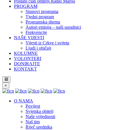
Postani član obitelji Radio Marija
PROGRAM
Stupovi programa
Tjedni program
Programska shema
Autori emisija – naši suradnici
Frekvencije
NAŠE VIJESTI
Vijesti iz Crkve i svijeta
Ljudi i običaji
KOLUMNE
VOLONTERI
DONIRAJTE
KONTAKT
×
O NAMA
Povijest
Svjetska obitelj
Naše vrijednosti
Naš tim
Riječ urednika