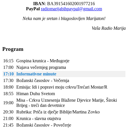
IBAN
: BA391541602001977216
PayPal
radiomarijabihpaypal@gmail.com
Neka nam je sretan i blagoslovljen Marijaton!
Vaša Radio Marija
Program
16:15
Gospina krunica - Međugorje
17:00
Najava večernjeg programa
17:10
Informativne minute
17:30
Božanski časoslov - Večernja
18:00
Emisija: Idi i popravi moju crkvu/Trećari Mostar/R
18:55
Himan Duhu Svetom
Misa - Crkva Uznesenja Blažene Djevice Marije, Široki
19:00
Brijeg - treći dan devetnice
20:30
Rubrika: Priča iz dječje Biblije/Martina Zovko
21:00
Krunica - slavna otajstva
21:45
Božanski časoslov - Povečerje