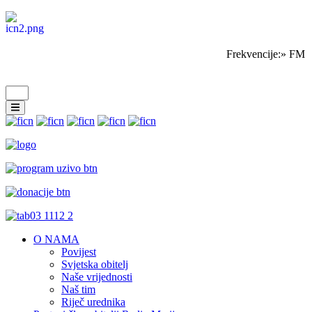
Frekvencije:» FM S
O NAMA
Povijest
Svjetska obitelj
Naše vrijednosti
Naš tim
Riječ urednika