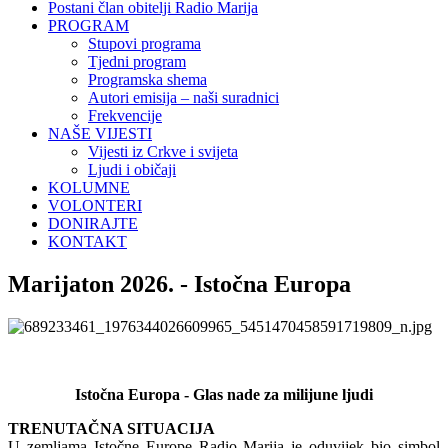
Postani član obitelji Radio Marija
PROGRAM
Stupovi programa
Tjedni program
Programska shema
Autori emisija – naši suradnici
Frekvencije
NAŠE VIJESTI
Vijesti iz Crkve i svijeta
Ljudi i običaji
KOLUMNE
VOLONTERI
DONIRAJTE
KONTAKT
Marijaton 2026. - Istočna Europa
Istočna Europa - Glas nade za milijune ljudi
TRENUTAČNA SITUACIJA
U zemljama Istočne Europe Radio Marija je oduvijek bio simbol