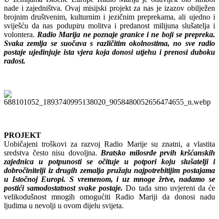
nade i zajedništva. Ovaj misijski projekt za nas je izazov obilježen
brojnim društvenim, kulturnim i jezičnim preprekama, ali ujedno i
sviješću da nas podupiru molitva i predanost milijuna slušatelja i
volontera.
Radio Marija ne poznaje granice i ne boji se prepreka.
Svaka zemlja se suočava s različitim okolnostima, no sve radio
postaje ujedinjuje ista vjera koja donosi utjehu i prenosi duboku
radost.
PROJEKT
Uobičajeni troškovi za razvoj Radio Marije su znatni, a vlastita
sredstva često nisu dovoljna.
Bratsko milosrđe prvih kršćanskih
zajednica u potpunosti se očituje u potpori koju slušatelji i
dobročinitelji iz drugih zemalja pružaju najpotrebitijim postajama
u Istočnoj Europi. S vremenom, i uz mnoge žrtve, nadamo se
postići samodostatnost svake postaje.
Do tada smo uvjereni da će
velikodušnost mnogih omogućiti Radio Mariji da donosi nadu
ljudima u nevolji u ovom dijelu svijeta.