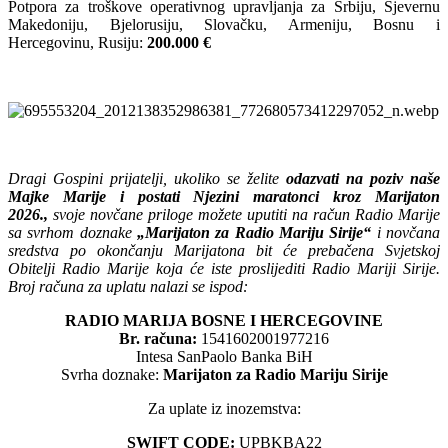
Potpora za troškove operativnog upravljanja za Srbiju, Sjevernu
Makedoniju, Bjelorusiju, Slovačku, Armeniju, Bosnu i
Hercegovinu, Rusiju:
200.000 €
Dragi Gospini prijatelji, ukoliko se želite
odazvati na poziv naše
Majke Marije i postati Njezini maratonci kroz Marijaton
2026.,
svoje novčane priloge možete uputiti na račun Radio Marije
sa svrhom doznake
„Marijaton za Radio Mariju Sirije“
i novčana
sredstva po okončanju Marijatona bit će prebačena Svjetskoj
Obitelji Radio Marije koja će iste proslijediti Radio Mariji Sirije.
Broj računa za uplatu nalazi se ispod:
RADIO MARIJA BOSNE I HERCEGOVINE
Br. računa:
1541602001977216
Intesa SanPaolo Banka BiH
Svrha doznake:
Marijaton za Radio Mariju Sirije
Za uplate iz inozemstva:
SWIFT CODE:
UPBKBA22