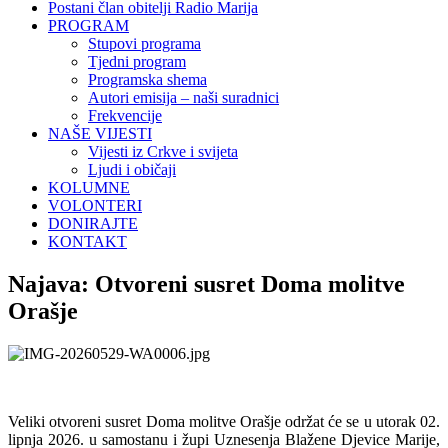
Postani član obitelji Radio Marija
PROGRAM
Stupovi programa
Tjedni program
Programska shema
Autori emisija – naši suradnici
Frekvencije
NAŠE VIJESTI
Vijesti iz Crkve i svijeta
Ljudi i običaji
KOLUMNE
VOLONTERI
DONIRAJTE
KONTAKT
Najava: Otvoreni susret Doma molitve
Orašje
Veliki otvoreni susret Doma molitve Orašje održat će se u utorak 02.
lipnja 2026. u samostanu i župi Uznesenja Blažene Djevice Marije,