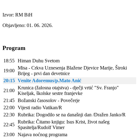
Izvor: RM BiH
Objavljeno: 01. 06. 2026.
Program
18:55
Himan Duhu Svetom
Misa - Crkva Uznesenja Blažene Djevice Marije, Široki
19:00
Brijeg - prvi dan devetnice
20:15
Venite Adoremus/p.Mato Anić
Krunica (žalosna otajstva) - dječji vrtić "Sv. Franjo"
21:00
Kiseljak, školske sestre franjevke
21:45
Božanski časosolov - Povečerje
22:00
Vijesti radio Vatikan/R
22:30
Rubrika: Dogodilo se na današnji dan /Dražen Janko/R
Rubrika: Čitamo knjigu: Isus Krist, život našeg
22:45
Spasitelja/Rudolf Vimer
23:00
Najava noćnog programa