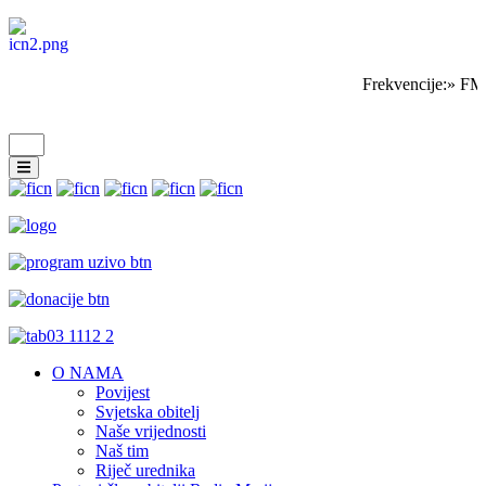
Frekvencije:» FM
O NAMA
Povijest
Svjetska obitelj
Naše vrijednosti
Naš tim
Riječ urednika