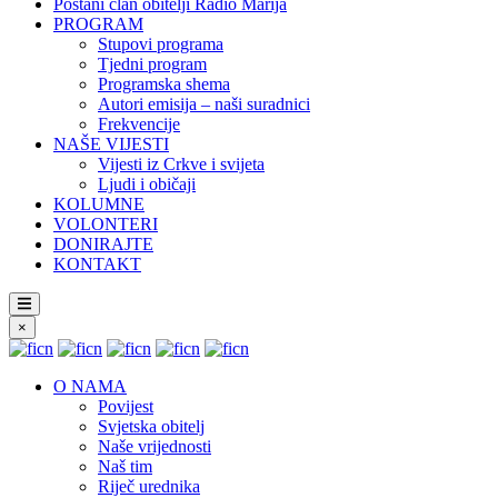
Postani član obitelji Radio Marija
PROGRAM
Stupovi programa
Tjedni program
Programska shema
Autori emisija – naši suradnici
Frekvencije
NAŠE VIJESTI
Vijesti iz Crkve i svijeta
Ljudi i običaji
KOLUMNE
VOLONTERI
DONIRAJTE
KONTAKT
×
O NAMA
Povijest
Svjetska obitelj
Naše vrijednosti
Naš tim
Riječ urednika