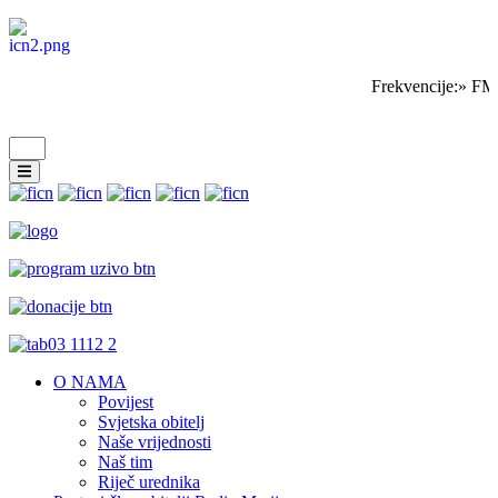
Frekvencije:» FM
O NAMA
Povijest
Svjetska obitelj
Naše vrijednosti
Naš tim
Riječ urednika