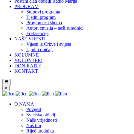
Postani član obitelji Radio Marija
PROGRAM
Stupovi programa
Tjedni program
Programska shema
Autori emisija – naši suradnici
Frekvencije
NAŠE VIJESTI
Vijesti iz Crkve i svijeta
Ljudi i običaji
KOLUMNE
VOLONTERI
DONIRAJTE
KONTAKT
×
O NAMA
Povijest
Svjetska obitelj
Naše vrijednosti
Naš tim
Riječ urednika