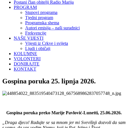
Postani član obitelji Radio Marija
PROGRAM
Stupovi programa
Tjedni program
Programska shema
Autori emisija – naši suradnici
Frekvencije
NAŠE VIJESTI
Vijesti iz Crkve i svijeta
Ljudi i običaji
KOLUMNE
VOLONTERI
DONIRAJTE
KONTAKT
Gospina poruka 25. lipnja 2026.
Gospina poruka preko Marije Pavlović-Lunetti, 25.06.2026.
„Draga djeco! Radujte se sa mnom jer mi Svevišnji dozvoli da sam
s vama, da vas vodim Njemu, koji je Put, Istina i Život.