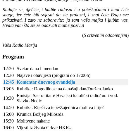
Radujte se, dječice, i budite radosni i u poteškoćama i imat ćete
snage, jer ćete biti svjesni da ste prolazni, i znat ćete Bogu sve
prikazivati. I zato ne zaboravite: ja sam vaša majka i ljubim vas.
Hvala vam što ste se odazvali mome pozivu!
(
S crkvenim odobrenjem
)
Vaša Radio Marija
Program
12:20
Svetac dana i imendan
12:30
Najave i obavijesti (program do 17:00h)
12:45
Komentar dnevnog evanđelja
13:05
Rubrika: Dogodilo se na današnji dan/Dražen Janko
Emisija: Sacro ritam/ Hrvatski katolički radio/ ur. i vod.
13:30
Slavko Nedić
14:50
Rubrika: Riječi za tebe/Zajednica molitva i riječ
15:00
Krunica Božjeg Milosrđa
15:30
Molitvene nakane
16:00
Vijesti iz života Crkve HKR-a