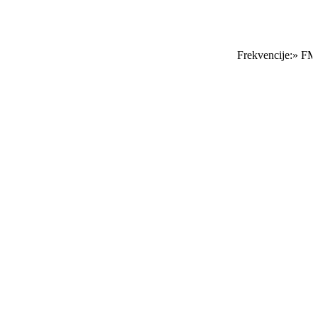
Frekvencije:» FM 