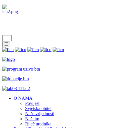
O NAMA
Povijest
Svjetska obitelj
Naše vrijednosti
Naš tim
Riječ urednika