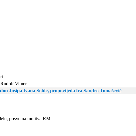
rt
a/Rudolf Vimer
 don Josipa Ivana Solde, propovijeda fra Sandro Tomašević
nđelu, posvetna molitva RM