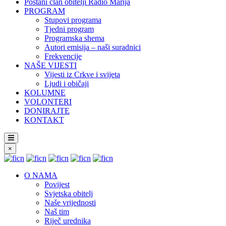
Postani član obitelji Radio Marija
PROGRAM
Stupovi programa
Tjedni program
Programska shema
Autori emisija – naši suradnici
Frekvencije
NAŠE VIJESTI
Vijesti iz Crkve i svijeta
Ljudi i običaji
KOLUMNE
VOLONTERI
DONIRAJTE
KONTAKT
×
O NAMA
Povijest
Svjetska obitelj
Naše vrijednosti
Naš tim
Riječ urednika