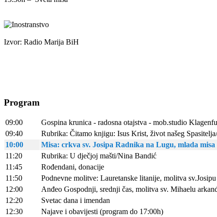
Izvor: Radio Marija BiH
Program
09:00
Gospina krunica - radosna otajstva - mob.studio Klagenfu
09:40
Rubrika: Čitamo knjigu: Isus Krist, život našeg Spasitelj
10:00
Misa: crkva sv. Josipa Radnika na Lugu, mlada misa
11:20
Rubrika: U dječjoj mašti/Nina Bandić
11:45
Rođendani, donacije
11:50
Podnevne molitve: Lauretanske litanije, molitva sv.Josipu
12:00
Anđeo Gospodnji, srednji čas, molitva sv. Mihaelu arka
12:20
Svetac dana i imendan
12:30
Najave i obavijesti (program do 17:00h)