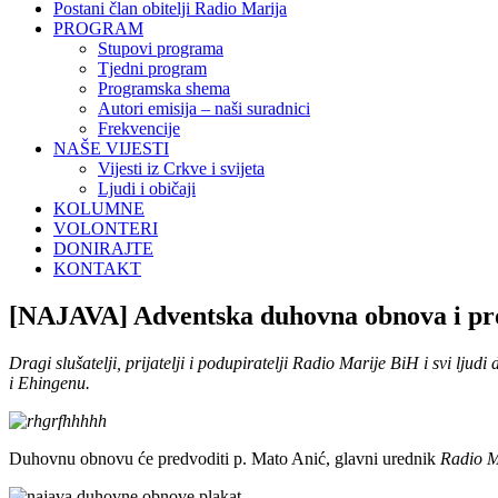
Postani član obitelji Radio Marija
PROGRAM
Stupovi programa
Tjedni program
Programska shema
Autori emisija – naši suradnici
Frekvencije
NAŠE VIJESTI
Vijesti iz Crkve i svijeta
Ljudi i običaji
KOLUMNE
VOLONTERI
DONIRAJTE
KONTAKT
[NAJAVA] Adventska duhovna obnova i pr
Dragi slušatelji, prijatelji i podupiratelji Radio Marije BiH i svi lj
i Ehingenu.
Duhovnu obnovu će predvoditi p. Mato Anić, glavni urednik
Radio M