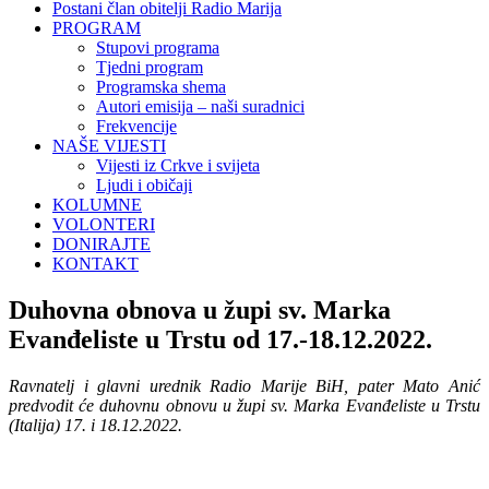
Postani član obitelji Radio Marija
PROGRAM
Stupovi programa
Tjedni program
Programska shema
Autori emisija – naši suradnici
Frekvencije
NAŠE VIJESTI
Vijesti iz Crkve i svijeta
Ljudi i običaji
KOLUMNE
VOLONTERI
DONIRAJTE
KONTAKT
Duhovna obnova u župi sv. Marka
Evanđeliste u Trstu od 17.-18.12.2022.
Ravnatelj i glavni urednik Radio Marije BiH, pater Mato Anić
predvodit će duhovnu obnovu u župi sv. Marka Evanđeliste u Trstu
(Italija) 17. i 18.12.2022.