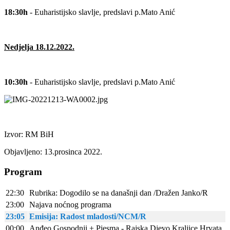
18:30h
- Euharistijsko slavlje, predslavi p.Mato Anić
Nedjelja 18.12.2022.
10:30h
- Euharistijsko slavlje, predslavi p.Mato Anić
Izvor: RM BiH
Objavljeno: 13.prosinca 2022.
Program
22:30
Rubrika: Dogodilo se na današnji dan /Dražen Janko/R
23:00
Najava noćnog programa
23:05
Emisija: Radost mladosti/NCM/R
00:00
Anđeo Gospodnji + Pjesma - Rajska Djevo Kraljice Hrvata