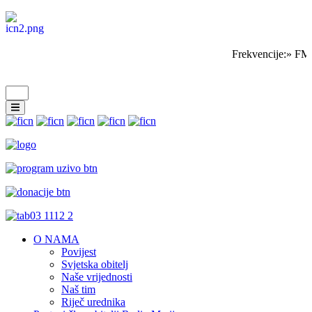
Frekvencije:» FM
O NAMA
Povijest
Svjetska obitelj
Naše vrijednosti
Naš tim
Riječ urednika