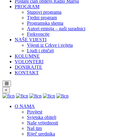
Postani član obitelji Radio Marija
PROGRAM
Stupovi programa
Tjedni program
Programska shema
Autori emisija – naši suradnici
Frekvencije
NAŠE VIJESTI
Vijesti iz Crkve i svijeta
Ljudi i običaji
KOLUMNE
VOLONTERI
DONIRAJTE
KONTAKT
×
O NAMA
Povijest
Svjetska obitelj
Naše vrijednosti
Naš tim
Riječ urednika