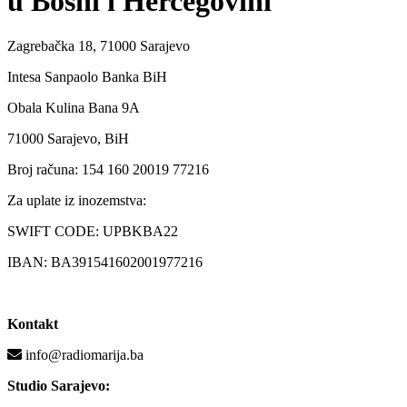
u Bosni i Hercegovini
Zagrebačka 18, 71000 Sarajevo
Intesa Sanpaolo Banka BiH
Obala Kulina Bana 9A
71000 Sarajevo, BiH
Broj računa: 154 160 20019 77216
Za uplate iz inozemstva:
SWIFT CODE: UPBKBA22
IBAN: BA391541602001977216
Kontakt
info@radiomarija.ba
Studio Sarajevo: