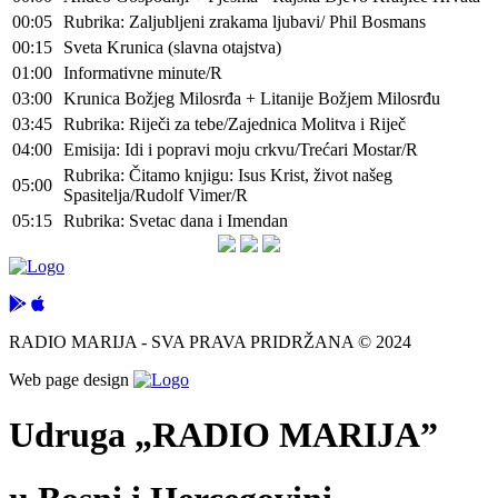
00:05
Rubrika: Zaljubljeni zrakama ljubavi/ Phil Bosmans
00:15
Sveta Krunica (slavna otajstva)
01:00
Informativne minute/R
03:00
Krunica Božjeg Milosrđa + Litanije Božjem Milosrđu
03:45
Rubrika: Riječi za tebe/Zajednica Molitva i Riječ
04:00
Emisija: Idi i popravi moju crkvu/Trećari Mostar/R
Rubrika: Čitamo knjigu: Isus Krist, život našeg
05:00
Spasitelja/Rudolf Vimer/R
05:15
Rubrika: Svetac dana i Imendan
RADIO MARIJA - SVA PRAVA PRIDRŽANA © 2024
Web page design
Udruga „RADIO MARIJA”