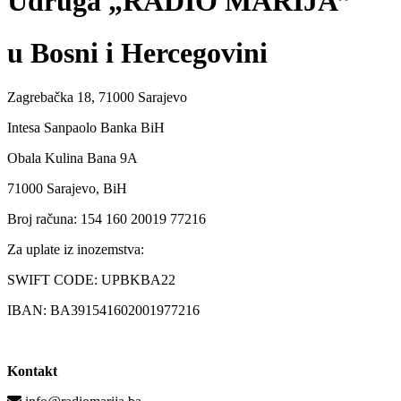
Udruga „RADIO MARIJA”
u Bosni i Hercegovini
Zagrebačka 18, 71000 Sarajevo
Intesa Sanpaolo Banka BiH
Obala Kulina Bana 9A
71000 Sarajevo, BiH
Broj računa: 154 160 20019 77216
Za uplate iz inozemstva:
SWIFT CODE: UPBKBA22
IBAN: BA391541602001977216
Kontakt