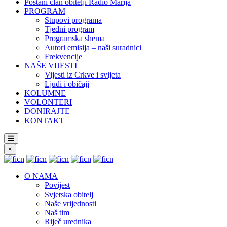
Postani član obitelji Radio Marija
PROGRAM
Stupovi programa
Tjedni program
Programska shema
Autori emisija – naši suradnici
Frekvencije
NAŠE VIJESTI
Vijesti iz Crkve i svijeta
Ljudi i običaji
KOLUMNE
VOLONTERI
DONIRAJTE
KONTAKT
×
O NAMA
Povijest
Svjetska obitelj
Naše vrijednosti
Naš tim
Riječ urednika