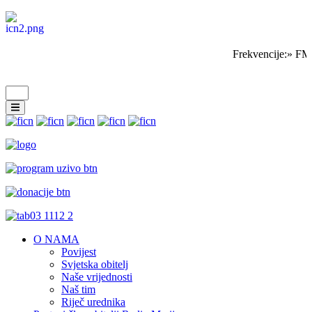
Frekvencije:» FM
O NAMA
Povijest
Svjetska obitelj
Naše vrijednosti
Naš tim
Riječ urednika