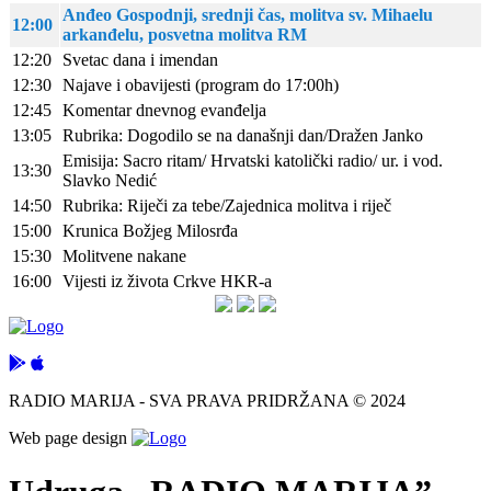
Anđeo Gospodnji, srednji čas, molitva sv. Mihaelu
12:00
arkanđelu, posvetna molitva RM
12:20
Svetac dana i imendan
12:30
Najave i obavijesti (program do 17:00h)
12:45
Komentar dnevnog evanđelja
13:05
Rubrika: Dogodilo se na današnji dan/Dražen Janko
Emisija: Sacro ritam/ Hrvatski katolički radio/ ur. i vod.
13:30
Slavko Nedić
14:50
Rubrika: Riječi za tebe/Zajednica molitva i riječ
15:00
Krunica Božjeg Milosrđa
15:30
Molitvene nakane
16:00
Vijesti iz života Crkve HKR-a
RADIO MARIJA - SVA PRAVA PRIDRŽANA © 2024
Web page design