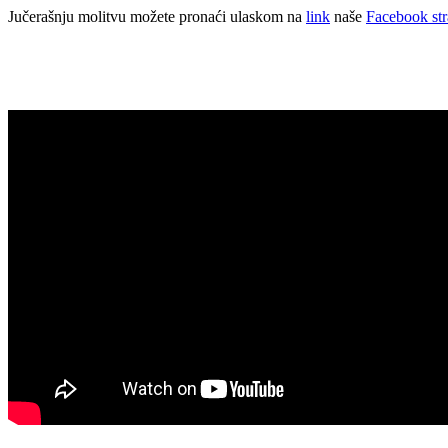
Jučerašnju molitvu možete pronaći ulaskom na
link
naše
Facebook str