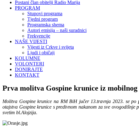
Postani član obitelji Radio Marija
PROGRAM
Stupovi programa
Tjedni program
Programska shema
Autori emisija – naši suradnici
Frekvencije
NAŠE VIJESTI
Vijesti iz Crkve i svijeta
Ljudi i običaji
KOLUMNE
VOLONTERI
DONIRAJTE
KONTAKT
Prva molitva Gospine krunice iz mobilnog
Molitva Gospine krunice na RM BiH jučer 13.travnja 2023. se po pr
otajstva Gospine krunice s predivnom nakanom za sve ovogodišnje prvo
svetim bl.Alojzija
.