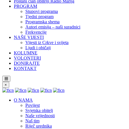
Postani član obitelji Radio Marija
PROGRAM
Stupovi programa
Tjedni program
Programska shema
Autori emisija – naši suradnici
Frekvencije
NAŠE VIJESTI
Vijesti iz Crkve i svijeta
Ljudi i običaji
KOLUMNE
VOLONTERI
DONIRAJTE
KONTAKT
×
O NAMA
Povijest
Svjetska obitelj
Naše vrijednosti
Naš tim
Riječ urednika