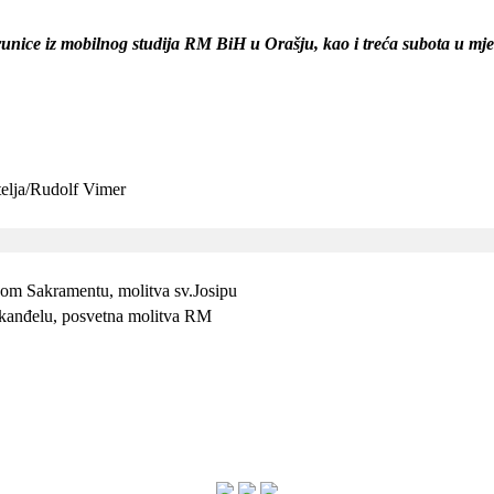
runice iz mobilnog studija RM BiH u Orašju, kao i treća subota u mje
telja/Rudolf Vimer
kom Sakramentu, molitva sv.Josipu
arkanđelu, posvetna molitva RM