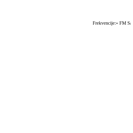
Frekvencije:» FM Sar