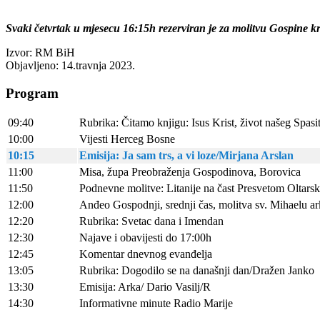
Svaki četvrtak u mjesecu 16:15h rezerviran je za molitvu Gospine k
Izvor: RM BiH
Objavljeno: 14.travnja 2023.
Program
09:40
Rubrika: Čitamo knjigu: Isus Krist, život našeg Spasi
10:00
Vijesti Herceg Bosne
10:15
Emisija: Ja sam trs, a vi loze/Mirjana Arslan
11:00
Misa, župa Preobraženja Gospodinova, Borovica
11:50
Podnevne molitve: Litanije na čast Presvetom Oltars
12:00
Anđeo Gospodnji, srednji čas, molitva sv. Mihaelu 
12:20
Rubrika: Svetac dana i Imendan
12:30
Najave i obavijesti do 17:00h
12:45
Komentar dnevnog evanđelja
13:05
Rubrika: Dogodilo se na današnji dan/Dražen Janko
13:30
Emisija: Arka/ Dario Vasilj/R
14:30
Informativne minute Radio Marije