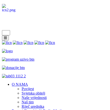
O NAMA
Povijest
Svjetska obitelj
Naše vrijednosti
Naš tim
Riječ urednika